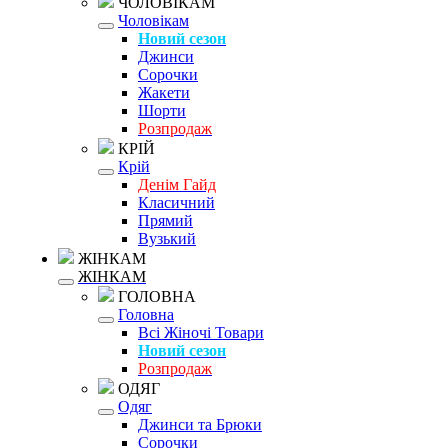
ЧОЛОВІКАМ
Чоловікам
Новий сезон
Джинси
Сорочки
Жакети
Шорти
Розпродаж
КРІЙ
Крій
Денім Гайд
Класичний
Прямий
Вузький
ЖІНКАМ
ЖІНКАМ
ГОЛОВНА
Головна
Всі Жіночі Товари
Новий сезон
Розпродаж
ОДЯГ
Одяг
Джинси та Брюки
Сорочки