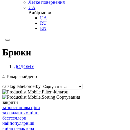
Легке повернення
UA
Вибір мови
UA
RU
EN
Брюки
ДОДОМУ
4
Товар знайдено
catalog.label.orderby
Фільтри
1
Сортування
закрити
за зростанням ціни
за спаданням ціни
бестселлери
найпопулярніші
вибір редактора