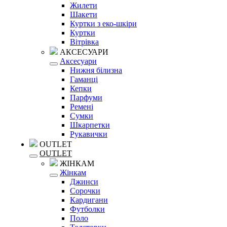
Жилети
Шакети
Куртки з еко-шкіри
Куртки
Вітрівка
АКСЕСУАРИ
Аксесуари
Нижня білизна
Гаманці
Кепки
Парфуми
Ремені
Сумки
Шкарпетки
Рукавички
OUTLET
OUTLET
ЖІНКАМ
Жінкам
Джинси
Сорочки
Кардигани
Футболки
Поло