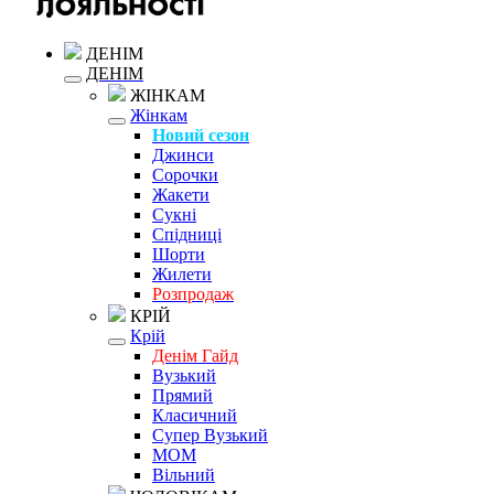
ДЕНІМ
ДЕНІМ
ЖІНКАМ
Жінкам
Новий сезон
Джинси
Сорочки
Жакети
Сукні
Спідниці
Шорти
Жилети
Розпродаж
КРІЙ
Крій
Денім Гайд
Вузький
Прямий
Класичний
Супер Вузький
MOM
Вільний