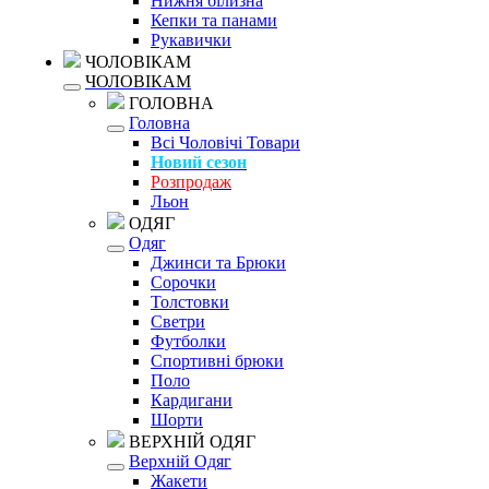
Нижня білизна
Кепки та панами
Рукавички
ЧОЛОВІКАМ
ЧОЛОВІКАМ
ГОЛОВНА
Головна
Всі Чоловічі Товари
Новий сезон
Розпродаж
Льон
ОДЯГ
Одяг
Джинси та Брюки
Сорочки
Толстовки
Светри
Футболки
Спортивні брюки
Поло
Кардигани
Шорти
ВЕРХНІЙ ОДЯГ
Верхній Одяг
Жакети