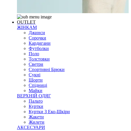
OUTLET
ЖІНКАМ
Джинси
Сорочки
Кардигани
Футболки
Поло
Толстовки
Светри
Спортивні Брюки
Сукні
Шорти
Спідниці
Майки
ВЕРХНІЙ ОДЯГ
Пальто
Куртки
Куртки З Еко-Шкіри
Жакети
Жилети
АКСЕСУАРИ