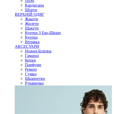
Поло
Кардигани
Шорти
ВЕРХНІЙ ОДЯГ
Жакети
Жилети
Шакети
Куртки З Еко-Шкіри
Куртки
Вітрівка
АКСЕСУАРИ
Нижня Білизна
Гаманці
Кепки
Парфуми
Ремені
Сумки
Шкарпетки
Рукавички