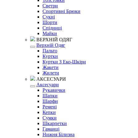
Толстовки
Светри
Спортивні Брюки
Сукні
Шорти
Спідниці
Майки
ВЕРХНІЙ ОДЯГ
Верхній Одяг
Пальто
Куртки
Куртки З Еко-Шкіри
Жакети
Жилети
АКСЕСУАРИ
Аксесуари
Рукавички
Шапки
Шарфи
Ремені
Кепки
Сумки
Шкарпетки
Гаманці
Нижня Білизна