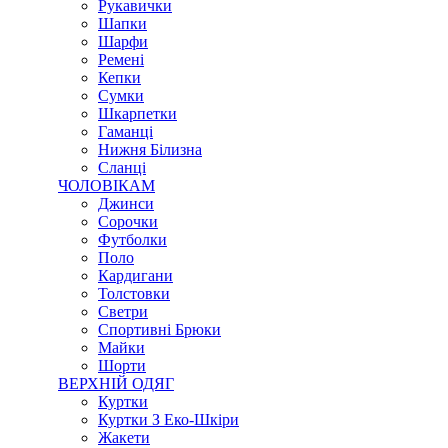
Рукавички
Шапки
Шарфи
Ремені
Кепки
Сумки
Шкарпетки
Гаманці
Нижня Білизна
Сланці
ЧОЛОВІКАМ
Джинси
Сорочки
Футболки
Поло
Кардигани
Толстовки
Светри
Спортивні Брюки
Майки
Шорти
ВЕРХНІЙ ОДЯГ
Куртки
Куртки З Еко-Шкіри
Жакети