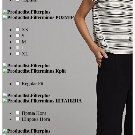
РОЗМІР
XS
S
M
L
XL
Крій
Regular Fit
ШТАНИНА
Пряма Нога
Широка Нога