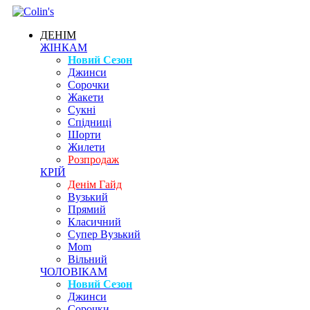
ДЕНІМ
ЖІНКАМ
Новий Сезон
Джинси
Сорочки
Жакети
Сукні
Спідниці
Шорти
Жилети
Розпродаж
КРІЙ
Денім Гайд
Вузький
Прямий
Класичний
Супер Вузький
Mom
Вільний
ЧОЛОВІКАМ
Новий Сезон
Джинси
Сорочки