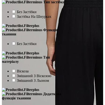
Тип застібки
Без Застібки
Застібка На Шнурках
Функція
тканини
Без Застібки
Тип
матеріалу
Віскоза
Змішаний З Віскозою
Змішаний З Льоном
Додаткова
функція тканини