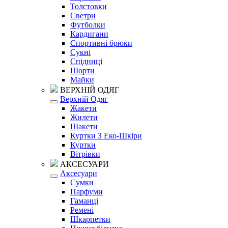
Толстовки
Светри
Футболки
Кардигани
Спортивні брюки
Сукні
Спідниці
Шорти
Майки
ВЕРХНІЙ ОДЯГ
Верхній Одяг
Жакети
Жилети
Шакети
Куртки З Еко-Шкіри
Куртки
Вітрівки
АКСЕСУАРИ
Аксесуари
Сумки
Парфуми
Гаманці
Ремені
Шкарпетки