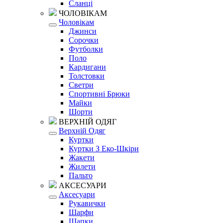
Сланці
ЧОЛОВІКАМ
Чоловікам
Джинси
Сорочки
Футболки
Поло
Кардигани
Толстовки
Светри
Спортивні Брюки
Майки
Шорти
ВЕРХНІЙ ОДЯГ
Верхній Одяг
Куртки
Куртки З Еко-Шкіри
Жакети
Жилети
Пальто
АКСЕСУАРИ
Аксесуари
Рукавички
Шарфи
Шапки