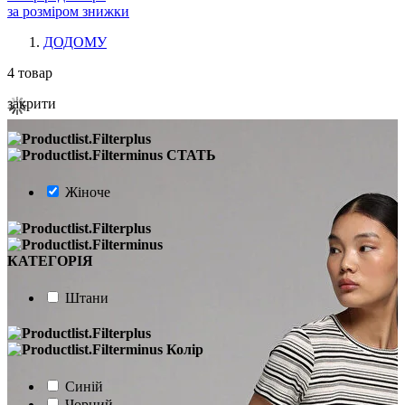
за розміром знижки
ДОДОМУ
4
товар
закрити
СТАТЬ
Жіноче
КАТЕГОРІЯ
Штани
Колір
Синій
Чорний