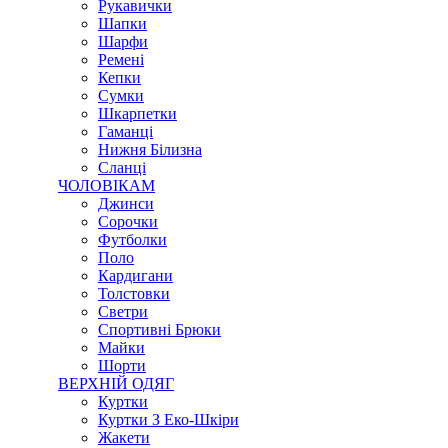
Рукавички
Шапки
Шарфи
Ремені
Кепки
Сумки
Шкарпетки
Гаманці
Нижня Білизна
Сланці
ЧОЛОВІКАМ
Джинси
Сорочки
Футболки
Поло
Кардигани
Толстовки
Светри
Спортивні Брюки
Майки
Шорти
ВЕРХНІЙ ОДЯГ
Куртки
Куртки З Еко-Шкіри
Жакети