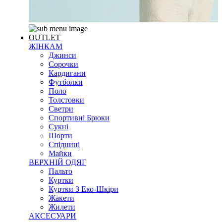
OUTLET
ЖІНКАМ
Джинси
Сорочки
Кардигани
Футболки
Поло
Толстовки
Светри
Спортивні Брюки
Сукні
Шорти
Спідниці
Майки
ВЕРХНІЙ ОДЯГ
Пальто
Куртки
Куртки З Еко-Шкіри
Жакети
Жилети
АКСЕСУАРИ