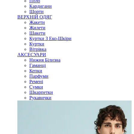
Поло
Кардигани
Шорти
ВЕРХНІЙ ОДЯГ
Жакети
Жилети
Шакети
Куртки З Еко-Шкіри
Куртки
Вітрівка
АКСЕСУАРИ
Нижня Білизна
Гаманці
Кепки
Парфуми
Ремені
Сумки
Шкарпетки
Рукавички