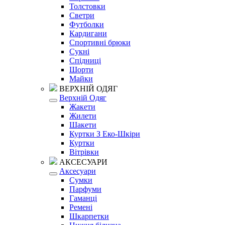
Толстовки
Светри
Футболки
Кардигани
Спортивні брюки
Сукні
Спідниці
Шорти
Майки
ВЕРХНІЙ ОДЯГ
Верхній Одяг
Жакети
Жилети
Шакети
Куртки З Еко-Шкіри
Куртки
Вітрівки
АКСЕСУАРИ
Аксесуари
Сумки
Парфуми
Гаманці
Ремені
Шкарпетки