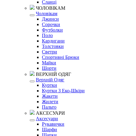
Сланці
ЧОЛОВІКАМ
Чоловікам
Джинси
Сорочки
Футболки
Поло
Кардигани
Толстовки
Светри
Спортивні Брюки
Майки
Шорти
ВЕРХНІЙ ОДЯГ
Верхній Одяг
Куртки
Куртки З Еко-Шкіри
Жакети
Жилети
Пальто
АКСЕСУАРИ
Аксесуари
Рукавички
Шарфи
Шапки