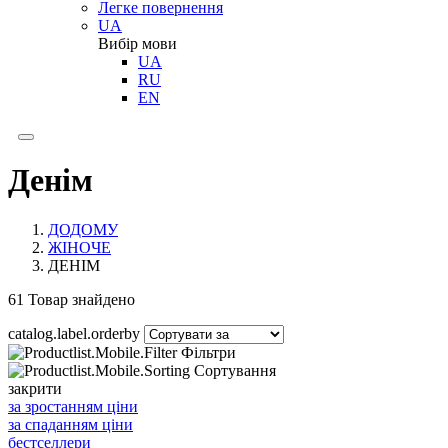
Легке повернення
UA
Вибір мови
UA
RU
EN
Денім
ДОДОМУ
ЖІНОЧЕ
ДЕНІМ
61
Товар знайдено
catalog.label.orderby
Фільтри
2
Сортування
закрити
за зростанням ціни
за спаданням ціни
бестселлери