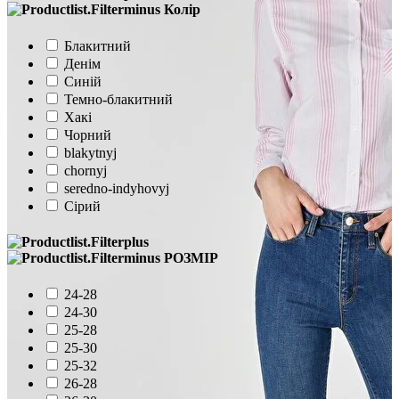
Колір
Блакитний
Денім
Синій
Темно-блакитний
Хакі
Чорний
blakytnyj
chornyj
seredno-indyhovyj
Сірий
РОЗМІР
24-28
24-30
25-28
25-30
25-32
26-28