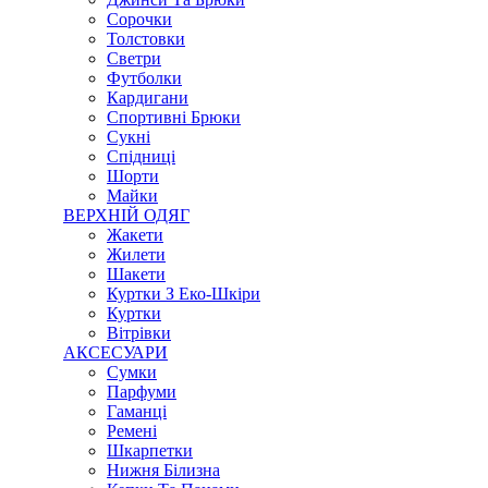
Сорочки
Толстовки
Светри
Футболки
Кардигани
Спортивні Брюки
Сукні
Спідниці
Шорти
Майки
ВЕРХНІЙ ОДЯГ
Жакети
Жилети
Шакети
Куртки З Еко-Шкіри
Куртки
Вітрівки
АКСЕСУАРИ
Сумки
Парфуми
Гаманці
Ремені
Шкарпетки
Нижня Білизна