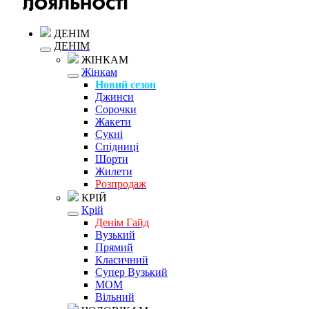
ДЕНІМ
ДЕНІМ
ЖІНКАМ
Жінкам
Новий сезон
Джинси
Сорочки
Жакети
Сукні
Спідниці
Шорти
Жилети
Розпродаж
КРІЙ
Крій
Денім Гайд
Вузький
Прямий
Класичний
Супер Вузький
MOM
Вільний