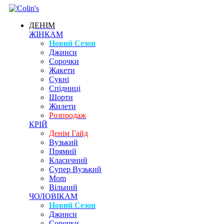
ДЕНІМ
ЖІНКАМ
Новий Сезон
Джинси
Сорочки
Жакети
Сукні
Спідниці
Шорти
Жилети
Розпродаж
КРІЙ
Денім Гайд
Вузький
Прямий
Класичний
Супер Вузький
Mom
Вільний
ЧОЛОВІКАМ
Новий Сезон
Джинси
Сорочки