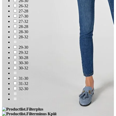
26-30
26-32
27-28
27-30
27-32
28-28
28-30
28-32
29-28
29-30
29-32
30-28
30-30
30-32
31-28
31-30
31-32
32-30
32-32
36-30
Крій