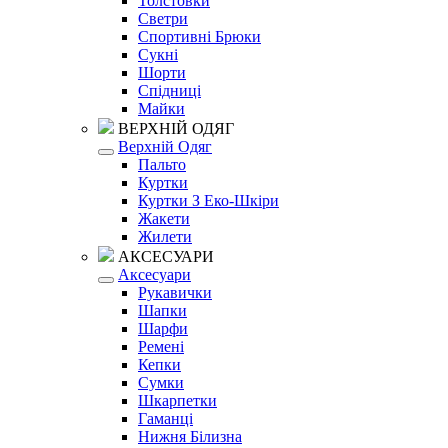
Толстовки
Светри
Спортивні Брюки
Сукні
Шорти
Спідниці
Майки
ВЕРХНІЙ ОДЯГ
Верхній Одяг
Пальто
Куртки
Куртки З Еко-Шкіри
Жакети
Жилети
АКСЕСУАРИ
Аксесуари
Рукавички
Шапки
Шарфи
Ремені
Кепки
Сумки
Шкарпетки
Гаманці
Нижня Білизна