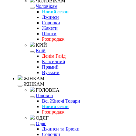
ЧОЛОВІКАМ
Чоловікам
Новий сезон
Джинси
Сорочки
Жакети
Шорти
Розпродаж
КРІЙ
Крій
Денім Гайд
Класичний
Прямий
Вузький
ЖІНКАМ
ЖІНКАМ
ГОЛОВНА
Головна
Всі Жіночі Товари
Новий сезон
Розпродаж
ОДЯГ
Одяг
Джинси та Брюки
Сорочки