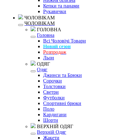
Нижня білизна
Кепки та панами
Рукавички
ЧОЛОВІКАМ
ЧОЛОВІКАМ
ГОЛОВНА
Головна
Всі Чоловічі Товари
Новий сезон
Розпродаж
Льон
ОДЯГ
Одяг
Джинси та Брюки
Сорочки
Толстовки
Светри
Футболки
Спортивні брюки
Поло
Кардигани
Шорти
ВЕРХНІЙ ОДЯГ
Верхній Одяг
Жакети