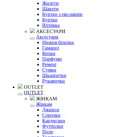
Жилети
Шакети
Куртки з еко-шкіри
Куртки
Вітрівка
АКСЕСУАРИ
Аксесуари
Нижня білизна
Гаманці
Кепки
Парфуми
Ремені
Сумки
Шкарпетки
Рукавички
OUTLET
OUTLET
ЖІНКАМ
Жінкам
Джинси
Сорочки
Кардигани
Футболки
Поло