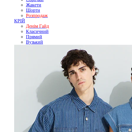
Жакети
Шорти
Розпродаж
КРІЙ
Денім Гайд
Класичний
Прямий
Вузький