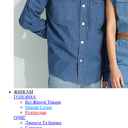
ЖІНКАМ
ГОЛОВНА
Всі Жіночі Товари
Новий Сезон
Розпродаж
ОДЯГ
Джинси Та Брюки
Сорочки