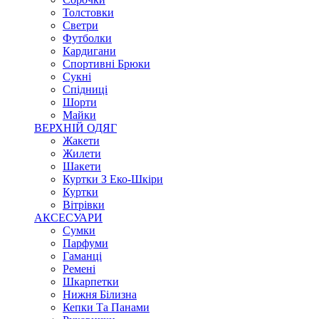
Толстовки
Светри
Футболки
Кардигани
Спортивні Брюки
Сукні
Спідниці
Шорти
Майки
ВЕРХНІЙ ОДЯГ
Жакети
Жилети
Шакети
Куртки З Еко-Шкіри
Куртки
Вітрівки
АКСЕСУАРИ
Сумки
Парфуми
Гаманці
Ремені
Шкарпетки
Нижня Білизна
Кепки Та Панами