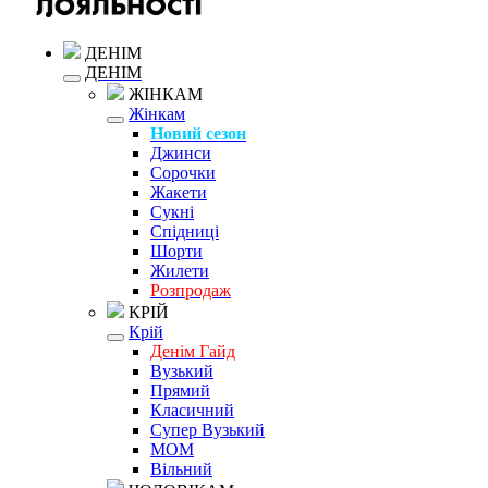
ДЕНІМ
ДЕНІМ
ЖІНКАМ
Жінкам
Новий сезон
Джинси
Сорочки
Жакети
Сукні
Спідниці
Шорти
Жилети
Розпродаж
КРІЙ
Крій
Денім Гайд
Вузький
Прямий
Класичний
Супер Вузький
MOM
Вільний