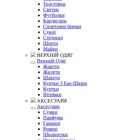
Толстовки
Светри
Футболки
Кардигани
Спортивні брюки
Сукні
Спідниці
Шорти
Майки
ВЕРХНІЙ ОДЯГ
Верхній Одяг
Жакети
Жилети
Шакети
Куртки З Еко-Шкіри
Куртки
Вітрівки
АКСЕСУАРИ
Аксесуари
Сумки
Парфуми
Гаманці
Ремені
Шкарпетки