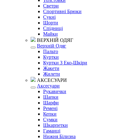
Толстовки
Светри
Спортивні Брюки
Сукні
Шорти
Спідниці
Майки
ВЕРХНІЙ ОДЯГ
Верхній Одяг
Пальто
Куртки
Куртки З Еко-Шкіри
Жакети
Жилети
АКСЕСУАРИ
Аксесуари
Рукавички
Шапки
Шарфи
Ремені
Кепки
Сумки
Шкарпетки
Гаманці
Нижня Білизна