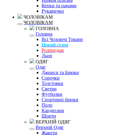
Нижня білизна
Кепки та панами
Рукавички
ЧОЛОВІКАМ
ЧОЛОВІКАМ
ГОЛОВНА
Головна
Всі Чоловічі Товари
Новий сезон
Розпродаж
Льон
ОДЯГ
Одяг
Джинси та Брюки
Сорочки
Толстовки
Светри
Футболки
Спортивні брюки
Поло
Кардигани
Шорти
ВЕРХНІЙ ОДЯГ
Верхній Одяг
Жакети