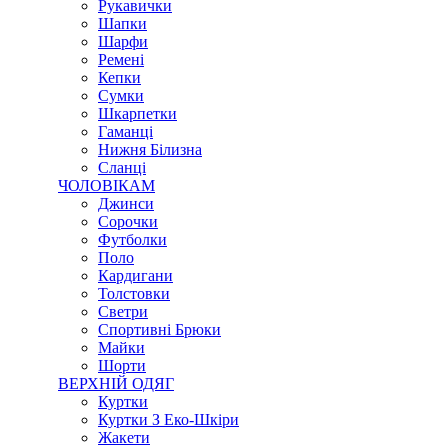
Рукавички
Шапки
Шарфи
Ремені
Кепки
Сумки
Шкарпетки
Гаманці
Нижня Білизна
Сланці
ЧОЛОВІКАМ
Джинси
Сорочки
Футболки
Поло
Кардигани
Толстовки
Светри
Спортивні Брюки
Майки
Шорти
ВЕРХНІЙ ОДЯГ
Куртки
Куртки З Еко-Шкіри
Жакети