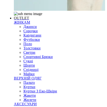
OUTLET
ЖІНКАМ
Джинси
Сорочки
Кардигани
Футболки
Поло
Толстовки
Светри
Спортивні Брюки
Сукні
Шорти
Спідниці
Майки
ВЕРХНІЙ ОДЯГ
Пальто
Куртки
Куртки З Еко-Шкіри
Жакети
Жилети
АКСЕСУАРИ