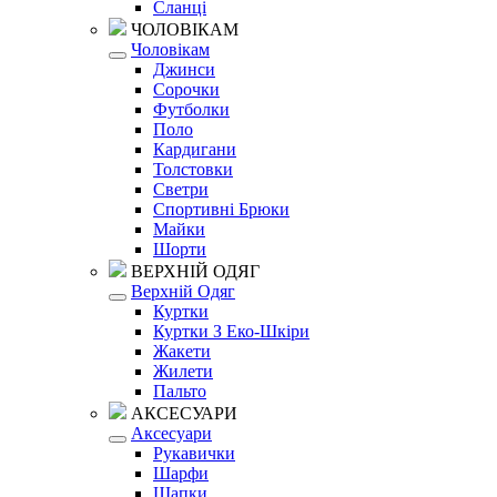
Сланці
ЧОЛОВІКАМ
Чоловікам
Джинси
Сорочки
Футболки
Поло
Кардигани
Толстовки
Светри
Спортивні Брюки
Майки
Шорти
ВЕРХНІЙ ОДЯГ
Верхній Одяг
Куртки
Куртки З Еко-Шкіри
Жакети
Жилети
Пальто
АКСЕСУАРИ
Аксесуари
Рукавички
Шарфи
Шапки