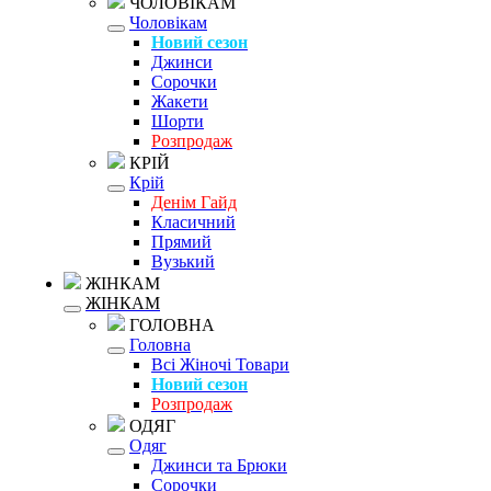
ЧОЛОВІКАМ
Чоловікам
Новий сезон
Джинси
Сорочки
Жакети
Шорти
Розпродаж
КРІЙ
Крій
Денім Гайд
Класичний
Прямий
Вузький
ЖІНКАМ
ЖІНКАМ
ГОЛОВНА
Головна
Всі Жіночі Товари
Новий сезон
Розпродаж
ОДЯГ
Одяг
Джинси та Брюки
Сорочки