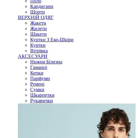
Поло
Кардигани
Шорти
ВЕРХНІЙ ОДЯГ
Жакети
Жилети
Шакети
Куртки З Еко-Шкіри
Куртки
Вітрівка
АКСЕСУАРИ
Нижня Білизна
Гаманці
Кепки
Парфуми
Ремені
Сумки
Шкарпетки
Рукавички