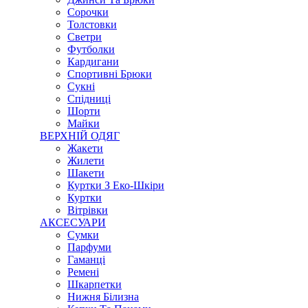
Сорочки
Толстовки
Светри
Футболки
Кардигани
Спортивні Брюки
Сукні
Спідниці
Шорти
Майки
ВЕРХНІЙ ОДЯГ
Жакети
Жилети
Шакети
Куртки З Еко-Шкіри
Куртки
Вітрівки
АКСЕСУАРИ
Сумки
Парфуми
Гаманці
Ремені
Шкарпетки
Нижня Білизна