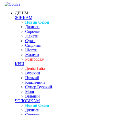
ДЕНІМ
ЖІНКАМ
Новий Сезон
Джинси
Сорочки
Жакети
Сукні
Спідниці
Шорти
Жилети
Розпродаж
КРІЙ
Денім Гайд
Вузький
Прямий
Класичний
Супер Вузький
Mom
Вільний
ЧОЛОВІКАМ
Новий Сезон
Джинси
Сорочки