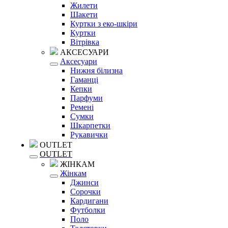
Жилети
Шакети
Куртки з еко-шкіри
Куртки
Вітрівка
АКСЕСУАРИ
Аксесуари
Нижня білизна
Гаманці
Кепки
Парфуми
Ремені
Сумки
Шкарпетки
Рукавички
OUTLET
OUTLET
ЖІНКАМ
Жінкам
Джинси
Сорочки
Кардигани
Футболки
Поло