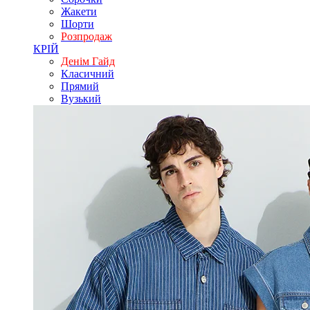
Жакети
Шорти
Розпродаж
КРІЙ
Денім Гайд
Класичний
Прямий
Вузький