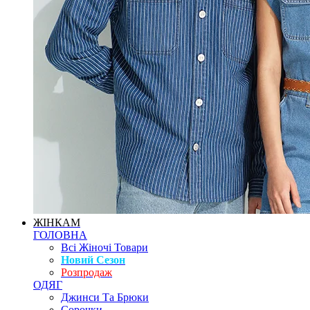
ЖІНКАМ
ГОЛОВНА
Всі Жіночі Товари
Новий Сезон
Розпродаж
ОДЯГ
Джинси Та Брюки
Сорочки