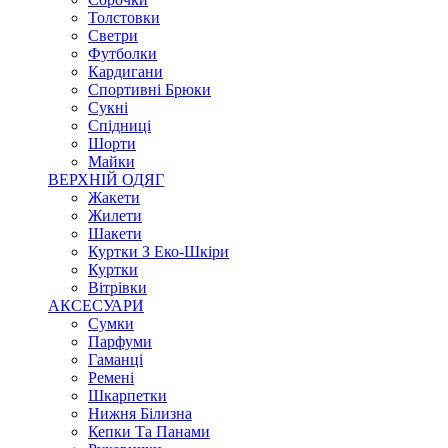
Толстовки
Светри
Футболки
Кардигани
Спортивні Брюки
Сукні
Спідниці
Шорти
Майки
ВЕРХНІЙ ОДЯГ
Жакети
Жилети
Шакети
Куртки З Еко-Шкіри
Куртки
Вітрівки
АКСЕСУАРИ
Сумки
Парфуми
Гаманці
Ремені
Шкарпетки
Нижня Білизна
Кепки Та Панами