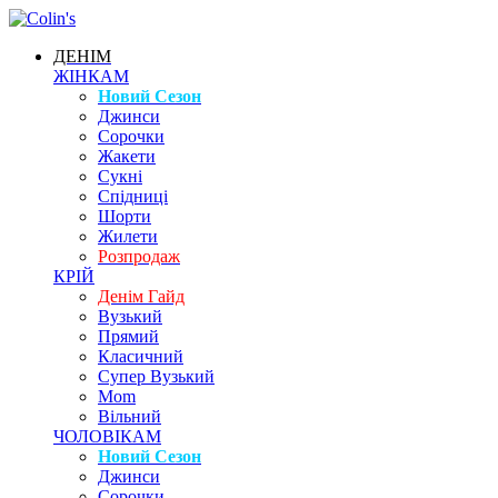
ДЕНІМ
ЖІНКАМ
Новий Сезон
Джинси
Сорочки
Жакети
Сукні
Спідниці
Шорти
Жилети
Розпродаж
КРІЙ
Денім Гайд
Вузький
Прямий
Класичний
Супер Вузький
Mom
Вільний
ЧОЛОВІКАМ
Новий Сезон
Джинси
Сорочки