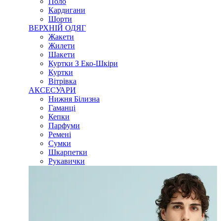
Поло
Кардигани
Шорти
ВЕРХНІЙ ОДЯГ
Жакети
Жилети
Шакети
Куртки З Еко-Шкіри
Куртки
Вітрівка
АКСЕСУАРИ
Нижня Білизна
Гаманці
Кепки
Парфуми
Ремені
Сумки
Шкарпетки
Рукавички