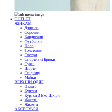
OUTLET
ЖІНКАМ
Джинси
Сорочки
Кардигани
Футболки
Поло
Толстовки
Светри
Спортивні Брюки
Сукні
Шорти
Спідниці
Майки
ВЕРХНІЙ ОДЯГ
Пальто
Куртки
Куртки З Еко-Шкіри
Жакети
Жилети
АКСЕСУАРИ