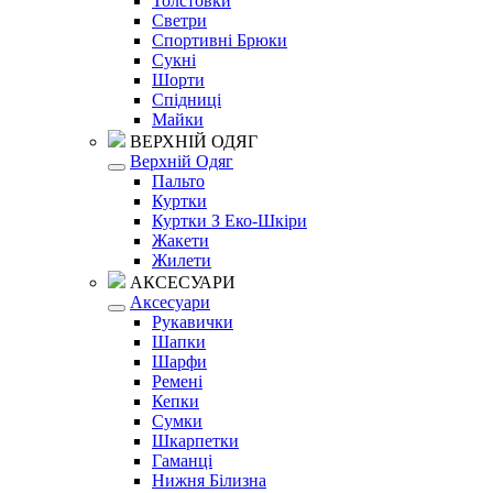
Толстовки
Светри
Спортивні Брюки
Сукні
Шорти
Спідниці
Майки
ВЕРХНІЙ ОДЯГ
Верхній Одяг
Пальто
Куртки
Куртки З Еко-Шкіри
Жакети
Жилети
АКСЕСУАРИ
Аксесуари
Рукавички
Шапки
Шарфи
Ремені
Кепки
Сумки
Шкарпетки
Гаманці
Нижня Білизна