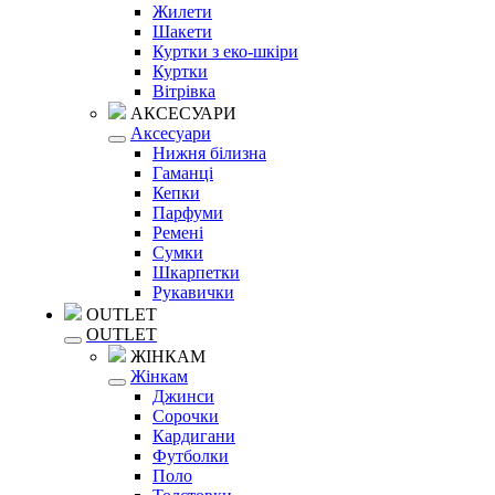
Жилети
Шакети
Куртки з еко-шкіри
Куртки
Вітрівка
АКСЕСУАРИ
Аксесуари
Нижня білизна
Гаманці
Кепки
Парфуми
Ремені
Сумки
Шкарпетки
Рукавички
OUTLET
OUTLET
ЖІНКАМ
Жінкам
Джинси
Сорочки
Кардигани
Футболки
Поло