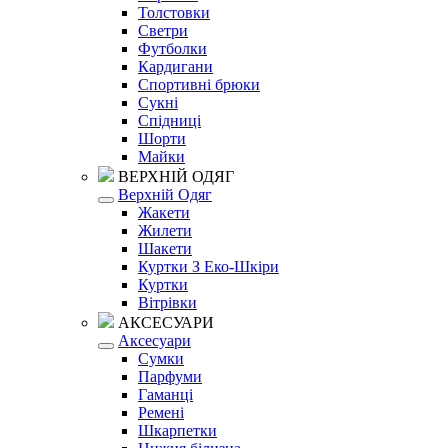
Толстовки
Светри
Футболки
Кардигани
Спортивні брюки
Сукні
Спідниці
Шорти
Майки
ВЕРХНІЙ ОДЯГ
Верхній Одяг
Жакети
Жилети
Шакети
Куртки З Еко-Шкіри
Куртки
Вітрівки
АКСЕСУАРИ
Аксесуари
Сумки
Парфуми
Гаманці
Ремені
Шкарпетки