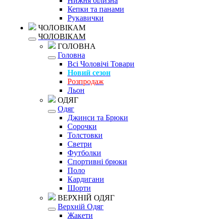
Нижня білизна
Кепки та панами
Рукавички
ЧОЛОВІКАМ
ЧОЛОВІКАМ
ГОЛОВНА
Головна
Всі Чоловічі Товари
Новий сезон
Розпродаж
Льон
ОДЯГ
Одяг
Джинси та Брюки
Сорочки
Толстовки
Светри
Футболки
Спортивні брюки
Поло
Кардигани
Шорти
ВЕРХНІЙ ОДЯГ
Верхній Одяг
Жакети