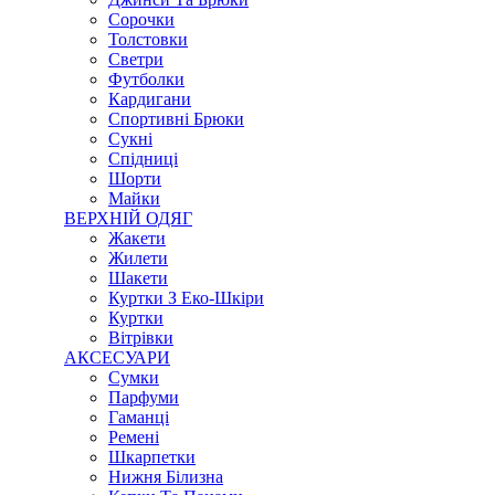
Сорочки
Толстовки
Светри
Футболки
Кардигани
Спортивні Брюки
Сукні
Спідниці
Шорти
Майки
ВЕРХНІЙ ОДЯГ
Жакети
Жилети
Шакети
Куртки З Еко-Шкіри
Куртки
Вітрівки
АКСЕСУАРИ
Сумки
Парфуми
Гаманці
Ремені
Шкарпетки
Нижня Білизна