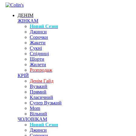
ДЕНІМ
ЖІНКАМ
Новий Сезон
Джинси
Сорочки
Жакети
Сукні
Спідниці
Шорти
Жилети
Розпродаж
КРІЙ
Денім Гайд
Вузький
Прямий
Класичний
Супер Вузький
Mom
Вільний
ЧОЛОВІКАМ
Новий Сезон
Джинси
Сорочки