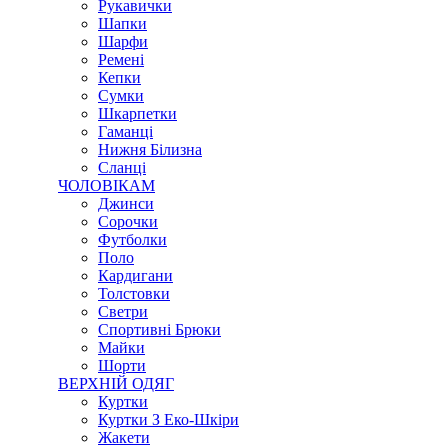
Рукавички
Шапки
Шарфи
Ремені
Кепки
Сумки
Шкарпетки
Гаманці
Нижня Білизна
Сланці
ЧОЛОВІКАМ
Джинси
Сорочки
Футболки
Поло
Кардигани
Толстовки
Светри
Спортивні Брюки
Майки
Шорти
ВЕРХНІЙ ОДЯГ
Куртки
Куртки З Еко-Шкіри
Жакети