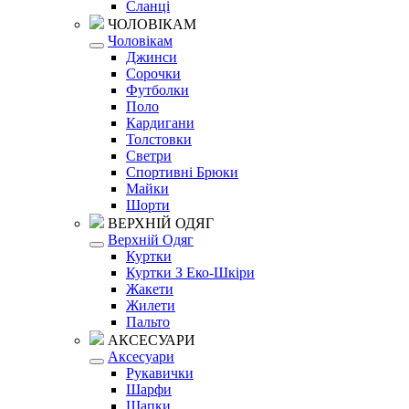
Сланці
ЧОЛОВІКАМ
Чоловікам
Джинси
Сорочки
Футболки
Поло
Кардигани
Толстовки
Светри
Спортивні Брюки
Майки
Шорти
ВЕРХНІЙ ОДЯГ
Верхній Одяг
Куртки
Куртки З Еко-Шкіри
Жакети
Жилети
Пальто
АКСЕСУАРИ
Аксесуари
Рукавички
Шарфи
Шапки