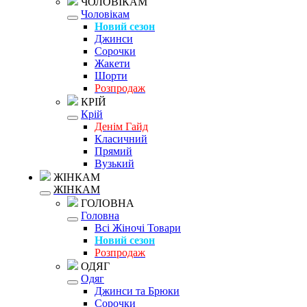
ЧОЛОВІКАМ
Чоловікам
Новий сезон
Джинси
Сорочки
Жакети
Шорти
Розпродаж
КРІЙ
Крій
Денім Гайд
Класичний
Прямий
Вузький
ЖІНКАМ
ЖІНКАМ
ГОЛОВНА
Головна
Всі Жіночі Товари
Новий сезон
Розпродаж
ОДЯГ
Одяг
Джинси та Брюки
Сорочки