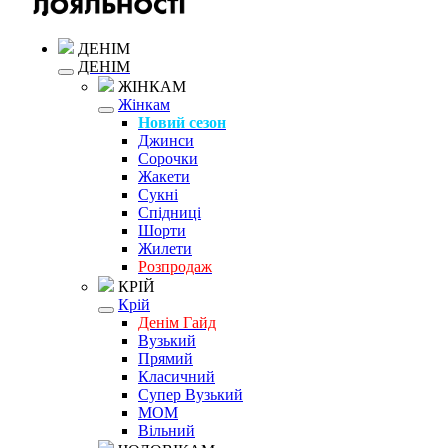
ДЕНІМ
ДЕНІМ
ЖІНКАМ
Жінкам
Новий сезон
Джинси
Сорочки
Жакети
Сукні
Спідниці
Шорти
Жилети
Розпродаж
КРІЙ
Крій
Денім Гайд
Вузький
Прямий
Класичний
Супер Вузький
MOM
Вільний