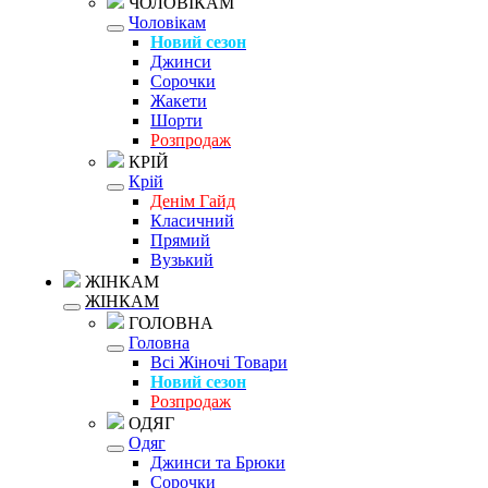
ЧОЛОВІКАМ
Чоловікам
Новий сезон
Джинси
Сорочки
Жакети
Шорти
Розпродаж
КРІЙ
Крій
Денім Гайд
Класичний
Прямий
Вузький
ЖІНКАМ
ЖІНКАМ
ГОЛОВНА
Головна
Всі Жіночі Товари
Новий сезон
Розпродаж
ОДЯГ
Одяг
Джинси та Брюки
Сорочки