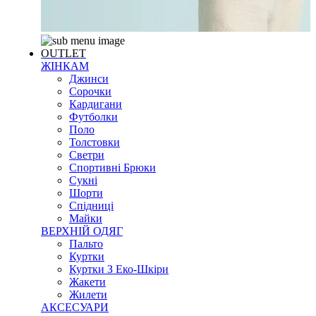
OUTLET
ЖІНКАМ
Джинси
Сорочки
Кардигани
Футболки
Поло
Толстовки
Светри
Спортивні Брюки
Сукні
Шорти
Спідниці
Майки
ВЕРХНІЙ ОДЯГ
Пальто
Куртки
Куртки З Еко-Шкіри
Жакети
Жилети
АКСЕСУАРИ