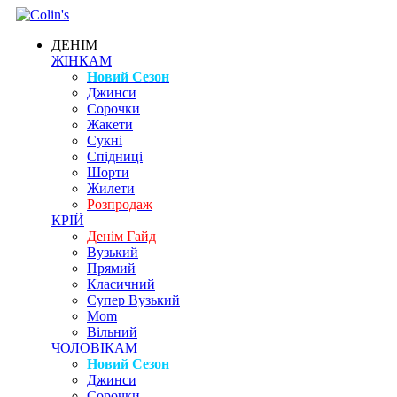
ДЕНІМ
ЖІНКАМ
Новий Сезон
Джинси
Сорочки
Жакети
Сукні
Спідниці
Шорти
Жилети
Розпродаж
КРІЙ
Денім Гайд
Вузький
Прямий
Класичний
Супер Вузький
Mom
Вільний
ЧОЛОВІКАМ
Новий Сезон
Джинси
Сорочки