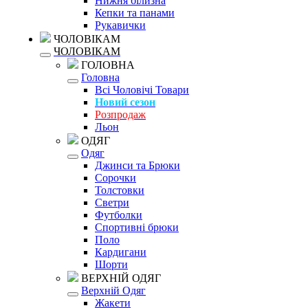
Нижня білизна
Кепки та панами
Рукавички
ЧОЛОВІКАМ
ЧОЛОВІКАМ
ГОЛОВНА
Головна
Всі Чоловічі Товари
Новий сезон
Розпродаж
Льон
ОДЯГ
Одяг
Джинси та Брюки
Сорочки
Толстовки
Светри
Футболки
Спортивні брюки
Поло
Кардигани
Шорти
ВЕРХНІЙ ОДЯГ
Верхній Одяг
Жакети