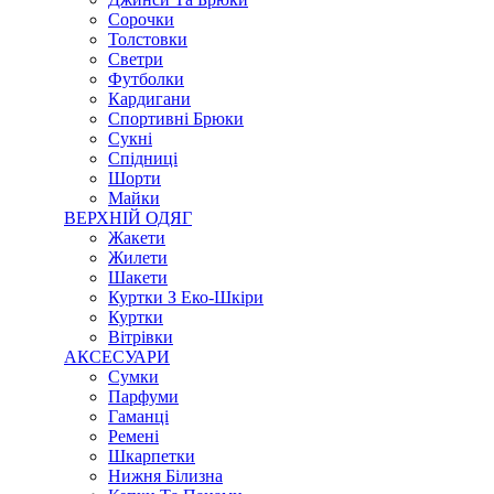
Сорочки
Толстовки
Светри
Футболки
Кардигани
Спортивні Брюки
Сукні
Спідниці
Шорти
Майки
ВЕРХНІЙ ОДЯГ
Жакети
Жилети
Шакети
Куртки З Еко-Шкіри
Куртки
Вітрівки
АКСЕСУАРИ
Сумки
Парфуми
Гаманці
Ремені
Шкарпетки
Нижня Білизна