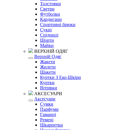
Толстовки
Светри
Футболки
Кардигани
Спортивні брюки
Сукні
Спідниці
Шорти
Майки
ВЕРХНІЙ ОДЯГ
Верхній Одяг
Жакети
Жилети
Шакети
Куртки З Еко-Шкіри
Куртки
Вітрівки
АКСЕСУАРИ
Аксесуари
Сумки
Парфуми
Гаманці
Ремені
Шкарпетки