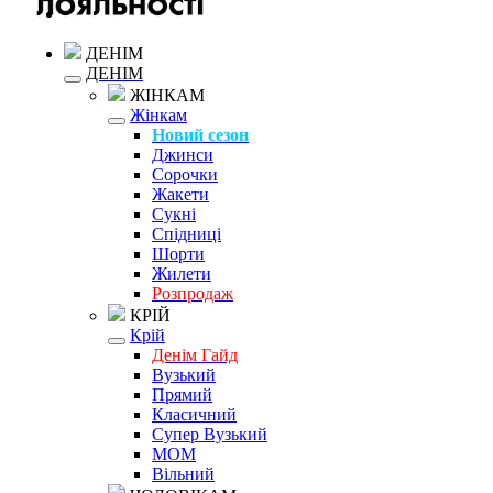
ДЕНІМ
ДЕНІМ
ЖІНКАМ
Жінкам
Новий сезон
Джинси
Сорочки
Жакети
Сукні
Спідниці
Шорти
Жилети
Розпродаж
КРІЙ
Крій
Денім Гайд
Вузький
Прямий
Класичний
Супер Вузький
MOM
Вільний