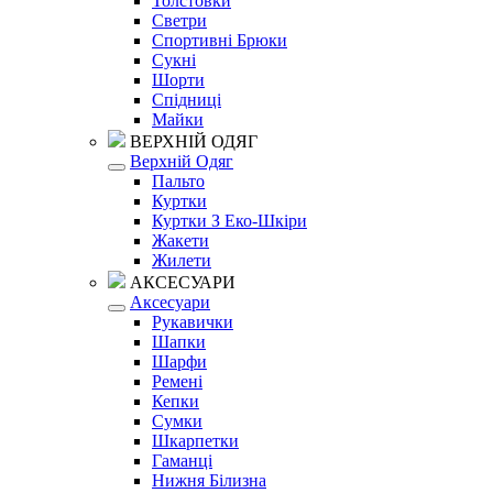
Толстовки
Светри
Спортивні Брюки
Сукні
Шорти
Спідниці
Майки
ВЕРХНІЙ ОДЯГ
Верхній Одяг
Пальто
Куртки
Куртки З Еко-Шкіри
Жакети
Жилети
АКСЕСУАРИ
Аксесуари
Рукавички
Шапки
Шарфи
Ремені
Кепки
Сумки
Шкарпетки
Гаманці
Нижня Білизна