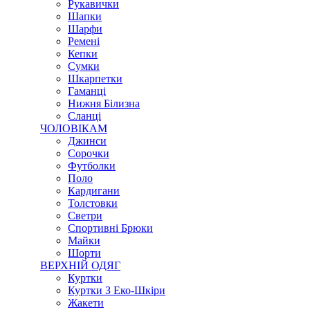
Рукавички
Шапки
Шарфи
Ремені
Кепки
Сумки
Шкарпетки
Гаманці
Нижня Білизна
Сланці
ЧОЛОВІКАМ
Джинси
Сорочки
Футболки
Поло
Кардигани
Толстовки
Светри
Спортивні Брюки
Майки
Шорти
ВЕРХНІЙ ОДЯГ
Куртки
Куртки З Еко-Шкіри
Жакети