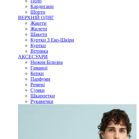
Поло
Кардигани
Шорти
ВЕРХНІЙ ОДЯГ
Жакети
Жилети
Шакети
Куртки З Еко-Шкіри
Куртки
Вітрівка
АКСЕСУАРИ
Нижня Білизна
Гаманці
Кепки
Парфуми
Ремені
Сумки
Шкарпетки
Рукавички