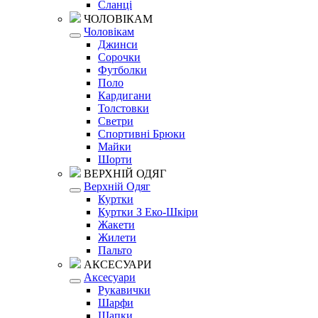
Сланці
ЧОЛОВІКАМ
Чоловікам
Джинси
Сорочки
Футболки
Поло
Кардигани
Толстовки
Светри
Спортивні Брюки
Майки
Шорти
ВЕРХНІЙ ОДЯГ
Верхній Одяг
Куртки
Куртки З Еко-Шкіри
Жакети
Жилети
Пальто
АКСЕСУАРИ
Аксесуари
Рукавички
Шарфи
Шапки