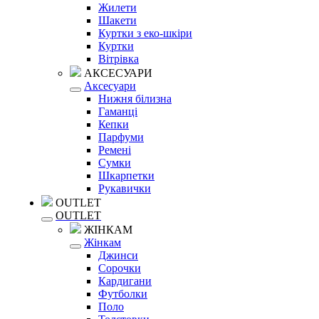
Жилети
Шакети
Куртки з еко-шкіри
Куртки
Вітрівка
АКСЕСУАРИ
Аксесуари
Нижня білизна
Гаманці
Кепки
Парфуми
Ремені
Сумки
Шкарпетки
Рукавички
OUTLET
OUTLET
ЖІНКАМ
Жінкам
Джинси
Сорочки
Кардигани
Футболки
Поло