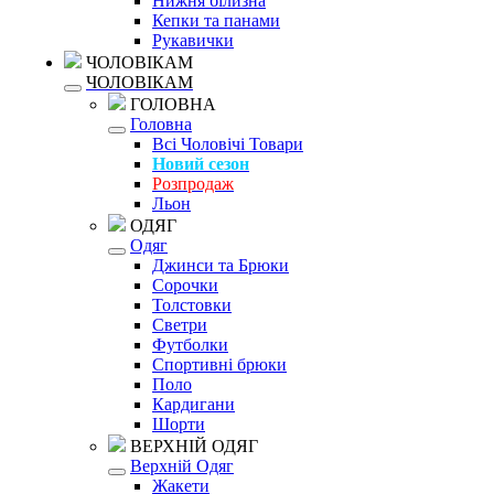
Нижня білизна
Кепки та панами
Рукавички
ЧОЛОВІКАМ
ЧОЛОВІКАМ
ГОЛОВНА
Головна
Всі Чоловічі Товари
Новий сезон
Розпродаж
Льон
ОДЯГ
Одяг
Джинси та Брюки
Сорочки
Толстовки
Светри
Футболки
Спортивні брюки
Поло
Кардигани
Шорти
ВЕРХНІЙ ОДЯГ
Верхній Одяг
Жакети