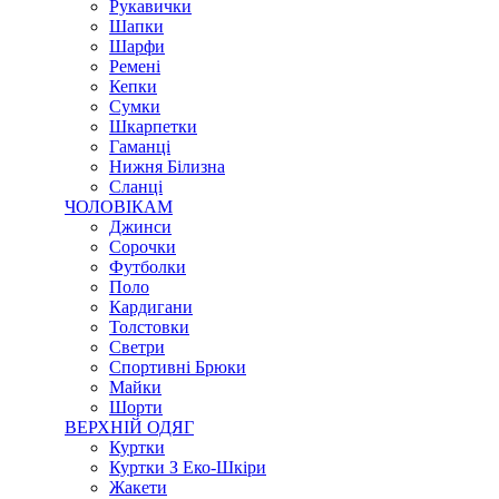
Рукавички
Шапки
Шарфи
Ремені
Кепки
Сумки
Шкарпетки
Гаманці
Нижня Білизна
Сланці
ЧОЛОВІКАМ
Джинси
Сорочки
Футболки
Поло
Кардигани
Толстовки
Светри
Спортивні Брюки
Майки
Шорти
ВЕРХНІЙ ОДЯГ
Куртки
Куртки З Еко-Шкіри
Жакети