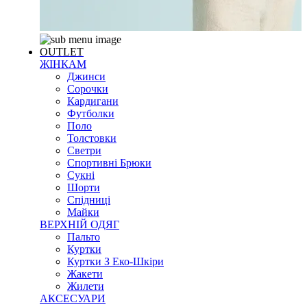
OUTLET
ЖІНКАМ
Джинси
Сорочки
Кардигани
Футболки
Поло
Толстовки
Светри
Спортивні Брюки
Сукні
Шорти
Спідниці
Майки
ВЕРХНІЙ ОДЯГ
Пальто
Куртки
Куртки З Еко-Шкіри
Жакети
Жилети
АКСЕСУАРИ