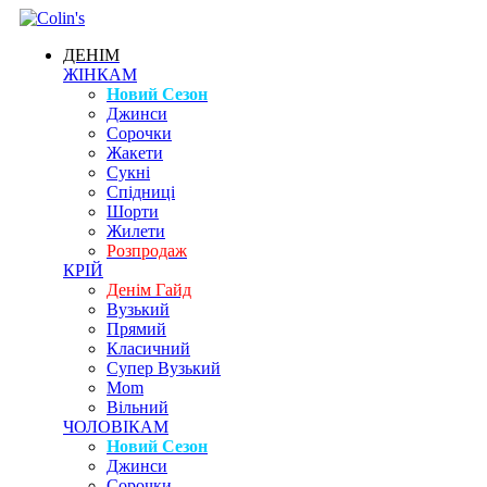
ДЕНІМ
ЖІНКАМ
Новий Сезон
Джинси
Сорочки
Жакети
Сукні
Спідниці
Шорти
Жилети
Розпродаж
КРІЙ
Денім Гайд
Вузький
Прямий
Класичний
Супер Вузький
Mom
Вільний
ЧОЛОВІКАМ
Новий Сезон
Джинси
Сорочки