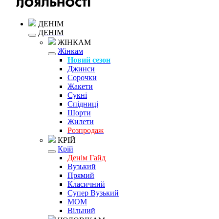
ДЕНІМ
ДЕНІМ
ЖІНКАМ
Жінкам
Новий сезон
Джинси
Сорочки
Жакети
Сукні
Спідниці
Шорти
Жилети
Розпродаж
КРІЙ
Крій
Денім Гайд
Вузький
Прямий
Класичний
Супер Вузький
MOM
Вільний