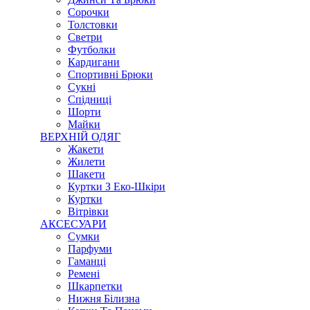
Сорочки
Толстовки
Светри
Футболки
Кардигани
Спортивні Брюки
Сукні
Спідниці
Шорти
Майки
ВЕРХНІЙ ОДЯГ
Жакети
Жилети
Шакети
Куртки З Еко-Шкіри
Куртки
Вітрівки
АКСЕСУАРИ
Сумки
Парфуми
Гаманці
Ремені
Шкарпетки
Нижня Білизна