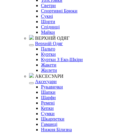
Толстовки
Светри
Спортивні Брюки
Сукні
Шорти
Спідниці
Майки
ВЕРХНІЙ ОДЯГ
Верхній Одяг
Пальто
Куртки
Куртки З Еко-Шкіри
Жакети
Жилети
АКСЕСУАРИ
Аксесуари
Рукавички
Шапки
Шарфи
Ремені
Кепки
Сумки
Шкарпетки
Гаманці
Нижня Білизна