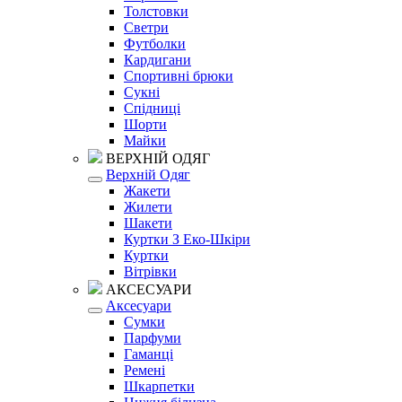
Толстовки
Светри
Футболки
Кардигани
Спортивні брюки
Сукні
Спідниці
Шорти
Майки
ВЕРХНІЙ ОДЯГ
Верхній Одяг
Жакети
Жилети
Шакети
Куртки З Еко-Шкіри
Куртки
Вітрівки
АКСЕСУАРИ
Аксесуари
Сумки
Парфуми
Гаманці
Ремені
Шкарпетки