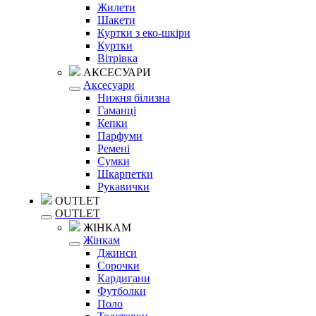
Жилети
Шакети
Куртки з еко-шкіри
Куртки
Вітрівка
АКСЕСУАРИ
Аксесуари
Нижня білизна
Гаманці
Кепки
Парфуми
Ремені
Сумки
Шкарпетки
Рукавички
OUTLET
OUTLET
ЖІНКАМ
Жінкам
Джинси
Сорочки
Кардигани
Футболки
Поло