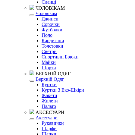
Сланці
ЧОЛОВІКАМ
Чоловікам
Джинси
Сорочки
Футболки
Поло
Кардигани
Толстовки
Светри
Спортивні Брюки
Майки
Шорти
ВЕРХНІЙ ОДЯГ
Верхній Одяг
Куртки
Куртки З Еко-Шкіри
Жакети
Жилети
Пальто
АКСЕСУАРИ
Аксесуари
Рукавички
Шарфи
Шапки