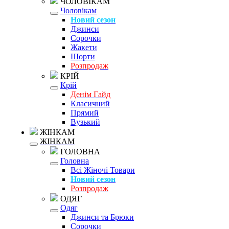
ЧОЛОВІКАМ
Чоловікам
Новий сезон
Джинси
Сорочки
Жакети
Шорти
Розпродаж
КРІЙ
Крій
Денім Гайд
Класичний
Прямий
Вузький
ЖІНКАМ
ЖІНКАМ
ГОЛОВНА
Головна
Всі Жіночі Товари
Новий сезон
Розпродаж
ОДЯГ
Одяг
Джинси та Брюки
Сорочки