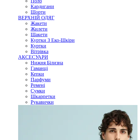
Поло
Кардигани
Шорти
ВЕРХНІЙ ОДЯГ
Жакети
Жилети
Шакети
Куртки З Еко-Шкіри
Куртки
Вітрівка
АКСЕСУАРИ
Нижня Білизна
Гаманці
Кепки
Парфуми
Ремені
Сумки
Шкарпетки
Рукавички