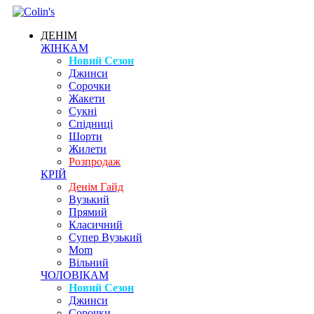
ДЕНІМ
ЖІНКАМ
Новий Сезон
Джинси
Сорочки
Жакети
Сукні
Спідниці
Шорти
Жилети
Розпродаж
КРІЙ
Денім Гайд
Вузький
Прямий
Класичний
Супер Вузький
Mom
Вільний
ЧОЛОВІКАМ
Новий Сезон
Джинси
Сорочки