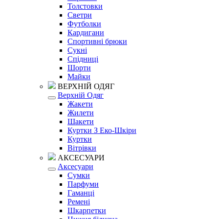
Толстовки
Светри
Футболки
Кардигани
Спортивні брюки
Сукні
Спідниці
Шорти
Майки
ВЕРХНІЙ ОДЯГ
Верхній Одяг
Жакети
Жилети
Шакети
Куртки З Еко-Шкіри
Куртки
Вітрівки
АКСЕСУАРИ
Аксесуари
Сумки
Парфуми
Гаманці
Ремені
Шкарпетки