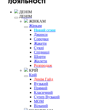
ДЕНІМ
ДЕНІМ
ЖІНКАМ
Жінкам
Новий сезон
Джинси
Сорочки
Жакети
Сукні
Спідниці
Шорти
Жилети
Розпродаж
КРІЙ
Крій
Денім Гайд
Вузький
Прямий
Класичний
Супер Вузький
MOM
Вільний