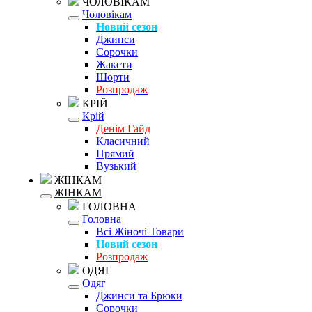
ЧОЛОВІКАМ
Чоловікам
Новий сезон
Джинси
Сорочки
Жакети
Шорти
Розпродаж
КРІЙ
Крій
Денім Гайд
Класичний
Прямий
Вузький
ЖІНКАМ
ЖІНКАМ
ГОЛОВНА
Головна
Всі Жіночі Товари
Новий сезон
Розпродаж
ОДЯГ
Одяг
Джинси та Брюки
Сорочки