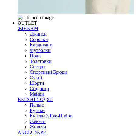
OUTLET
ЖІНКАМ
Джинси
Сорочки
Кардигани
Футболки
Поло
Толстовки
Светри
Спортивні Брюки
Сукні
Шорти
Спідниці
Майки
ВЕРХНІЙ ОДЯГ
Пальто
Куртки
Куртки З Еко-Шкіри
Жакети
Жилети
АКСЕСУАРИ