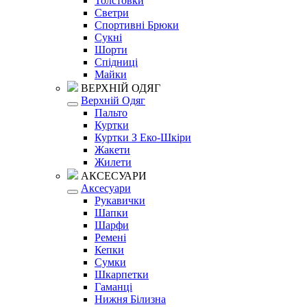
Толстовки
Светри
Спортивні Брюки
Сукні
Шорти
Спідниці
Майки
ВЕРХНІЙ ОДЯГ
Верхній Одяг
Пальто
Куртки
Куртки З Еко-Шкіри
Жакети
Жилети
АКСЕСУАРИ
Аксесуари
Рукавички
Шапки
Шарфи
Ремені
Кепки
Сумки
Шкарпетки
Гаманці
Нижня Білизна