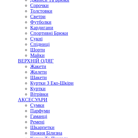
Сорочки
Толстовки
Светри
Футболки
Кардигани
Спортивні Брюки
Сукні
Спідниці
Шорти
Майки
ВЕРХНІЙ ОДЯГ
Жакети
Жилети
Шакети
Куртки З Еко-Шкіри
Куртки
Вітрівки
АКСЕСУАРИ
Сумки
Парфуми
Гаманці
Ремені
Шкарпетки
Нижня Білизна