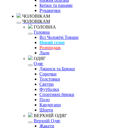
Нижня білизна
Кепки та панами
Рукавички
ЧОЛОВІКАМ
ЧОЛОВІКАМ
ГОЛОВНА
Головна
Всі Чоловічі Товари
Новий сезон
Розпродаж
Льон
ОДЯГ
Одяг
Джинси та Брюки
Сорочки
Толстовки
Светри
Футболки
Спортивні брюки
Поло
Кардигани
Шорти
ВЕРХНІЙ ОДЯГ
Верхній Одяг
Жакети