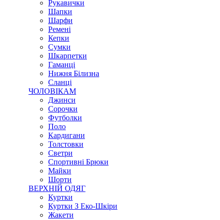
Рукавички
Шапки
Шарфи
Ремені
Кепки
Сумки
Шкарпетки
Гаманці
Нижня Білизна
Сланці
ЧОЛОВІКАМ
Джинси
Сорочки
Футболки
Поло
Кардигани
Толстовки
Светри
Спортивні Брюки
Майки
Шорти
ВЕРХНІЙ ОДЯГ
Куртки
Куртки З Еко-Шкіри
Жакети