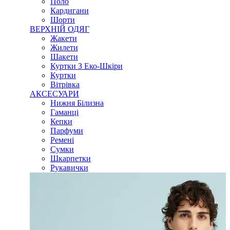
Поло
Кардигани
Шорти
ВЕРХНІЙ ОДЯГ
Жакети
Жилети
Шакети
Куртки З Еко-Шкіри
Куртки
Вітрівка
АКСЕСУАРИ
Нижня Білизна
Гаманці
Кепки
Парфуми
Ремені
Сумки
Шкарпетки
Рукавички