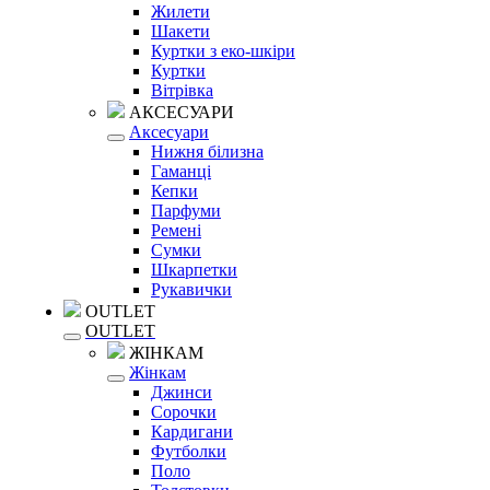
Жилети
Шакети
Куртки з еко-шкіри
Куртки
Вітрівка
АКСЕСУАРИ
Аксесуари
Нижня білизна
Гаманці
Кепки
Парфуми
Ремені
Сумки
Шкарпетки
Рукавички
OUTLET
OUTLET
ЖІНКАМ
Жінкам
Джинси
Сорочки
Кардигани
Футболки
Поло