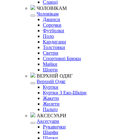
Сланці
ЧОЛОВІКАМ
Чоловікам
Джинси
Сорочки
Футболки
Поло
Кардигани
Толстовки
Светри
Спортивні Брюки
Майки
Шорти
ВЕРХНІЙ ОДЯГ
Верхній Одяг
Куртки
Куртки З Еко-Шкіри
Жакети
Жилети
Пальто
АКСЕСУАРИ
Аксесуари
Рукавички
Шарфи
Шапки