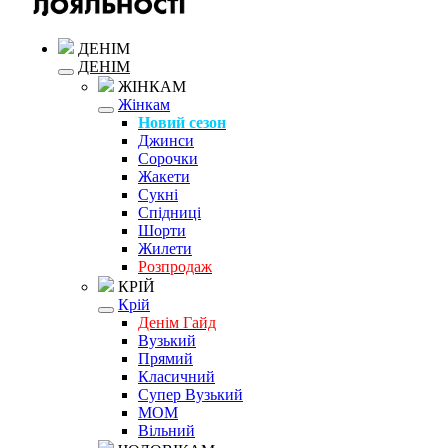
ДЕНІМ
ДЕНІМ
ЖІНКАМ
Жінкам
Новий сезон
Джинси
Сорочки
Жакети
Сукні
Спідниці
Шорти
Жилети
Розпродаж
КРІЙ
Крій
Денім Гайд
Вузький
Прямий
Класичний
Супер Вузький
MOM
Вільний