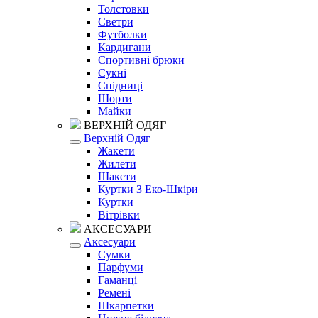
Толстовки
Светри
Футболки
Кардигани
Спортивні брюки
Сукні
Спідниці
Шорти
Майки
ВЕРХНІЙ ОДЯГ
Верхній Одяг
Жакети
Жилети
Шакети
Куртки З Еко-Шкіри
Куртки
Вітрівки
АКСЕСУАРИ
Аксесуари
Сумки
Парфуми
Гаманці
Ремені
Шкарпетки