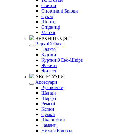
Толстовки
Светри
Спортивні Брюки
Сукні
Шорти
Спідниці
Майки
ВЕРХНІЙ ОДЯГ
Верхній Одяг
Пальто
Куртки
Куртки З Еко-Шкіри
Жакети
Жилети
АКСЕСУАРИ
Аксесуари
Рукавички
Шапки
Шарфи
Ремені
Кепки
Сумки
Шкарпетки
Гаманці
Нижня Білизна