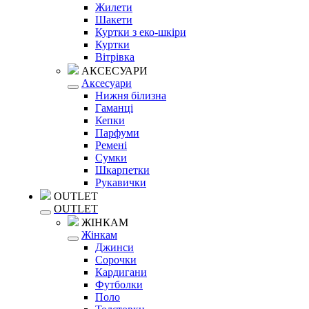
Жилети
Шакети
Куртки з еко-шкіри
Куртки
Вітрівка
АКСЕСУАРИ
Аксесуари
Нижня білизна
Гаманці
Кепки
Парфуми
Ремені
Сумки
Шкарпетки
Рукавички
OUTLET
OUTLET
ЖІНКАМ
Жінкам
Джинси
Сорочки
Кардигани
Футболки
Поло