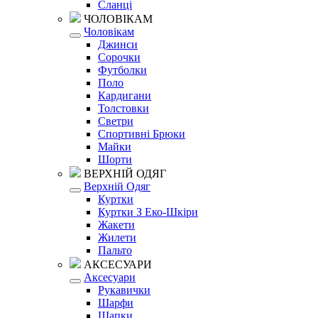
Сланці
ЧОЛОВІКАМ
Чоловікам
Джинси
Сорочки
Футболки
Поло
Кардигани
Толстовки
Светри
Спортивні Брюки
Майки
Шорти
ВЕРХНІЙ ОДЯГ
Верхній Одяг
Куртки
Куртки З Еко-Шкіри
Жакети
Жилети
Пальто
АКСЕСУАРИ
Аксесуари
Рукавички
Шарфи
Шапки