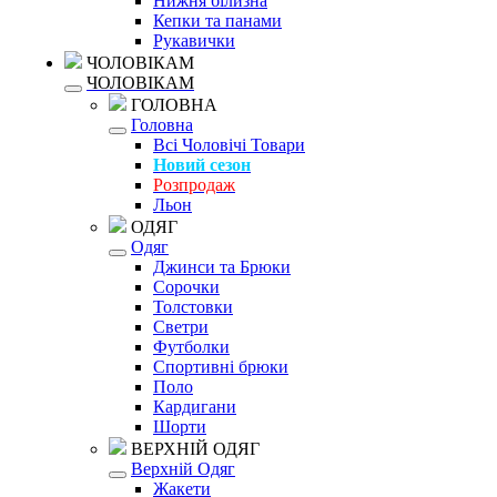
Нижня білизна
Кепки та панами
Рукавички
ЧОЛОВІКАМ
ЧОЛОВІКАМ
ГОЛОВНА
Головна
Всі Чоловічі Товари
Новий сезон
Розпродаж
Льон
ОДЯГ
Одяг
Джинси та Брюки
Сорочки
Толстовки
Светри
Футболки
Спортивні брюки
Поло
Кардигани
Шорти
ВЕРХНІЙ ОДЯГ
Верхній Одяг
Жакети