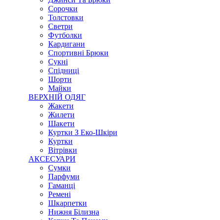
Сорочки
Толстовки
Светри
Футболки
Кардигани
Спортивні Брюки
Сукні
Спідниці
Шорти
Майки
ВЕРХНІЙ ОДЯГ
Жакети
Жилети
Шакети
Куртки З Еко-Шкіри
Куртки
Вітрівки
АКСЕСУАРИ
Сумки
Парфуми
Гаманці
Ремені
Шкарпетки
Нижня Білизна