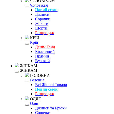
ЧОЛОВІКАМ
Чоловікам
Новий сезон
Джинси
Сорочки
Жакети
Шорти
Розпродаж
КРІЙ
Крій
Денім Гайд
Класичний
Прямий
Вузький
ЖІНКАМ
ЖІНКАМ
ГОЛОВНА
Головна
Всі Жіночі Товари
Новий сезон
Розпродаж
ОДЯГ
Одяг
Джинси та Брюки
Сорочки