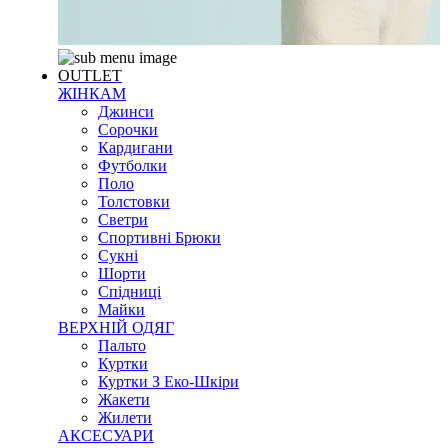
OUTLET
ЖІНКАМ
Джинси
Сорочки
Кардигани
Футболки
Поло
Толстовки
Светри
Спортивні Брюки
Сукні
Шорти
Спідниці
Майки
ВЕРХНІЙ ОДЯГ
Пальто
Куртки
Куртки З Еко-Шкіри
Жакети
Жилети
АКСЕСУАРИ