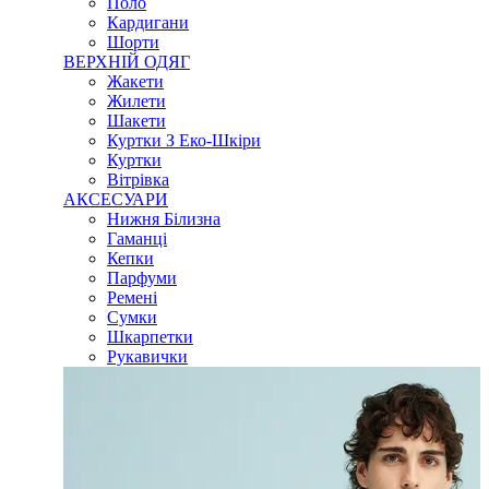
Поло
Кардигани
Шорти
ВЕРХНІЙ ОДЯГ
Жакети
Жилети
Шакети
Куртки З Еко-Шкіри
Куртки
Вітрівка
АКСЕСУАРИ
Нижня Білизна
Гаманці
Кепки
Парфуми
Ремені
Сумки
Шкарпетки
Рукавички