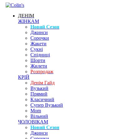
ДЕНІМ
ЖІНКАМ
Новий Сезон
Джинси
Сорочки
Жакети
Сукні
Спідниці
Шорти
Жилети
Розпродаж
КРІЙ
Денім Гайд
Вузький
Прямий
Класичний
Супер Вузький
Mom
Вільний
ЧОЛОВІКАМ
Новий Сезон
Джинси
Сорочки