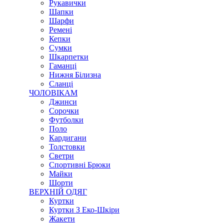
Рукавички
Шапки
Шарфи
Ремені
Кепки
Сумки
Шкарпетки
Гаманці
Нижня Білизна
Сланці
ЧОЛОВІКАМ
Джинси
Сорочки
Футболки
Поло
Кардигани
Толстовки
Светри
Спортивні Брюки
Майки
Шорти
ВЕРХНІЙ ОДЯГ
Куртки
Куртки З Еко-Шкіри
Жакети