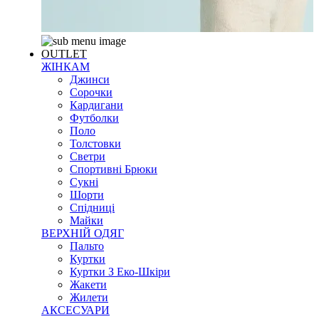
OUTLET
ЖІНКАМ
Джинси
Сорочки
Кардигани
Футболки
Поло
Толстовки
Светри
Спортивні Брюки
Сукні
Шорти
Спідниці
Майки
ВЕРХНІЙ ОДЯГ
Пальто
Куртки
Куртки З Еко-Шкіри
Жакети
Жилети
АКСЕСУАРИ