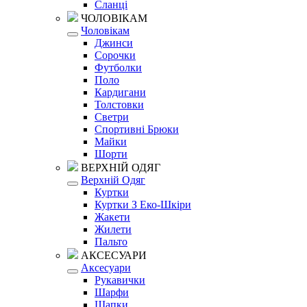
Сланці
ЧОЛОВІКАМ
Чоловікам
Джинси
Сорочки
Футболки
Поло
Кардигани
Толстовки
Светри
Спортивні Брюки
Майки
Шорти
ВЕРХНІЙ ОДЯГ
Верхній Одяг
Куртки
Куртки З Еко-Шкіри
Жакети
Жилети
Пальто
АКСЕСУАРИ
Аксесуари
Рукавички
Шарфи
Шапки