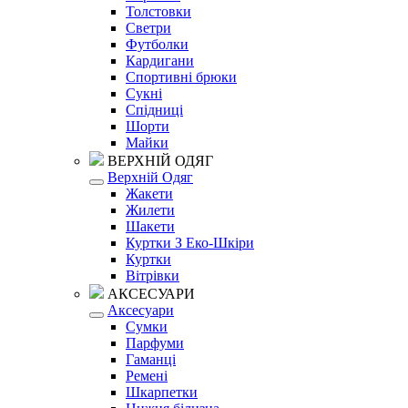
Толстовки
Светри
Футболки
Кардигани
Спортивні брюки
Сукні
Спідниці
Шорти
Майки
ВЕРХНІЙ ОДЯГ
Верхній Одяг
Жакети
Жилети
Шакети
Куртки З Еко-Шкіри
Куртки
Вітрівки
АКСЕСУАРИ
Аксесуари
Сумки
Парфуми
Гаманці
Ремені
Шкарпетки