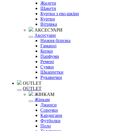
Жилети
Шакети
Куртки з еко-шкіри
Куртки
Вітрівка
АКСЕСУАРИ
Аксесуари
Нижня білизна
Гаманці
Кепки
Парфуми
Ремені
Сумки
Шкарпетки
Рукавички
OUTLET
OUTLET
ЖІНКАМ
Жінкам
Джинси
Сорочки
Кардигани
Футболки
Поло