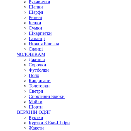
Рукавички
Шапки
Шарфи
Ремені
Кепки
Сумки
Шкарпетки
Гаманці
Нижня Білизна
Сланці
ЧОЛОВІКАМ
Джинси
Сорочки
Футболки
Поло
Кардигани
Толстовки
Светри
Спортивні Брюки
Майки
Шорти
ВЕРХНІЙ ОДЯГ
Куртки
Куртки З Еко-Шкіри
Жакети