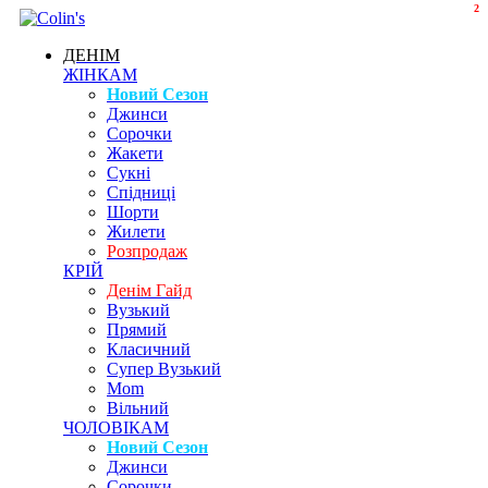
2
ДЕНІМ
ЖІНКАМ
Новий Сезон
Джинси
Сорочки
Жакети
Сукні
Спідниці
Шорти
Жилети
Розпродаж
КРІЙ
Денім Гайд
Вузький
Прямий
Класичний
Супер Вузький
Mom
Вільний
ЧОЛОВІКАМ
Новий Сезон
Джинси
Сорочки