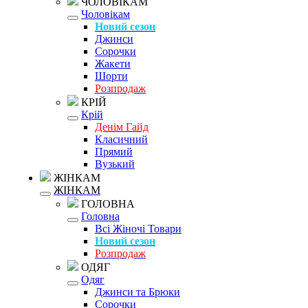
ЧОЛОВІКАМ
Чоловікам
Новий сезон
Джинси
Сорочки
Жакети
Шорти
Розпродаж
КРІЙ
Крій
Денім Гайд
Класичний
Прямий
Вузький
ЖІНКАМ
ЖІНКАМ
ГОЛОВНА
Головна
Всі Жіночі Товари
Новий сезон
Розпродаж
ОДЯГ
Одяг
Джинси та Брюки
Сорочки