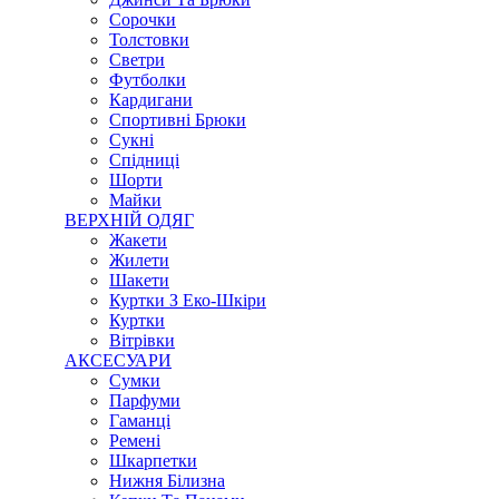
Сорочки
Толстовки
Светри
Футболки
Кардигани
Спортивні Брюки
Сукні
Спідниці
Шорти
Майки
ВЕРХНІЙ ОДЯГ
Жакети
Жилети
Шакети
Куртки З Еко-Шкіри
Куртки
Вітрівки
АКСЕСУАРИ
Сумки
Парфуми
Гаманці
Ремені
Шкарпетки
Нижня Білизна