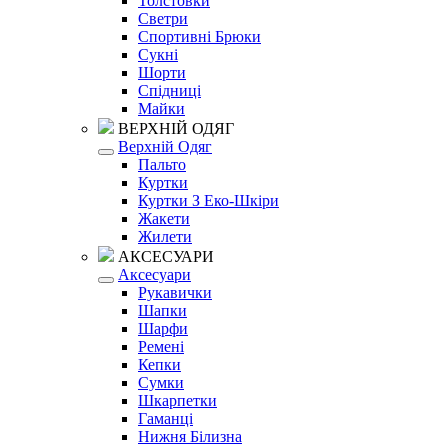
Толстовки
Светри
Спортивні Брюки
Сукні
Шорти
Спідниці
Майки
ВЕРХНІЙ ОДЯГ
Верхній Одяг
Пальто
Куртки
Куртки З Еко-Шкіри
Жакети
Жилети
АКСЕСУАРИ
Аксесуари
Рукавички
Шапки
Шарфи
Ремені
Кепки
Сумки
Шкарпетки
Гаманці
Нижня Білизна