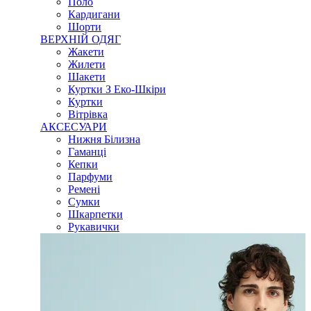
Поло
Кардигани
Шорти
ВЕРХНІЙ ОДЯГ
Жакети
Жилети
Шакети
Куртки З Еко-Шкіри
Куртки
Вітрівка
АКСЕСУАРИ
Нижня Білизна
Гаманці
Кепки
Парфуми
Ремені
Сумки
Шкарпетки
Рукавички