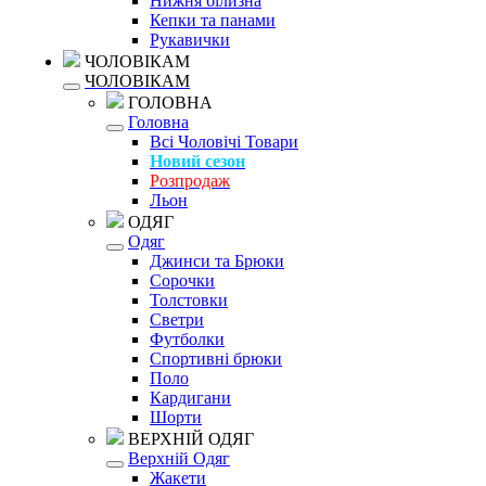
Нижня білизна
Кепки та панами
Рукавички
ЧОЛОВІКАМ
ЧОЛОВІКАМ
ГОЛОВНА
Головна
Всі Чоловічі Товари
Новий сезон
Розпродаж
Льон
ОДЯГ
Одяг
Джинси та Брюки
Сорочки
Толстовки
Светри
Футболки
Спортивні брюки
Поло
Кардигани
Шорти
ВЕРХНІЙ ОДЯГ
Верхній Одяг
Жакети