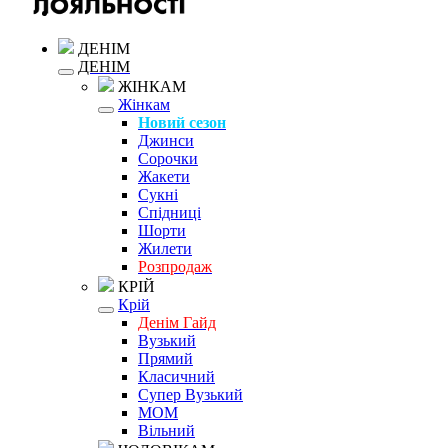
ДЕНІМ
ДЕНІМ
ЖІНКАМ
Жінкам
Новий сезон
Джинси
Сорочки
Жакети
Сукні
Спідниці
Шорти
Жилети
Розпродаж
КРІЙ
Крій
Денім Гайд
Вузький
Прямий
Класичний
Супер Вузький
MOM
Вільний