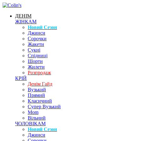
ДЕНІМ
ЖІНКАМ
Новий Сезон
Джинси
Сорочки
Жакети
Сукні
Спідниці
Шорти
Жилети
Розпродаж
КРІЙ
Денім Гайд
Вузький
Прямий
Класичний
Супер Вузький
Mom
Вільний
ЧОЛОВІКАМ
Новий Сезон
Джинси
Сорочки