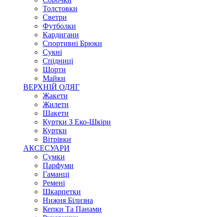
Толстовки
Светри
Футболки
Кардигани
Спортивні Брюки
Сукні
Спідниці
Шорти
Майки
ВЕРХНІЙ ОДЯГ
Жакети
Жилети
Шакети
Куртки З Еко-Шкіри
Куртки
Вітрівки
АКСЕСУАРИ
Сумки
Парфуми
Гаманці
Ремені
Шкарпетки
Нижня Білизна
Кепки Та Панами