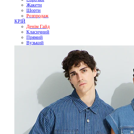
Жакети
Шорти
Розпродаж
КРІЙ
Денім Гайд
Класичний
Прямий
Вузький