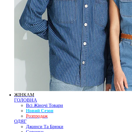
ЖІНКАМ
ГОЛОВНА
Всі Жіночі Товари
Новий Сезон
Розпродаж
ОДЯГ
Джинси Та Брюки
Сорочки