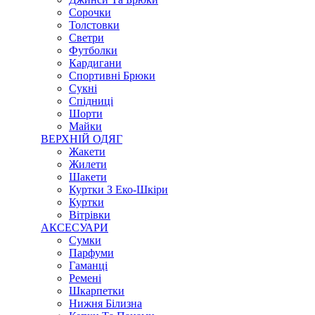
Сорочки
Толстовки
Светри
Футболки
Кардигани
Спортивні Брюки
Сукні
Спідниці
Шорти
Майки
ВЕРХНІЙ ОДЯГ
Жакети
Жилети
Шакети
Куртки З Еко-Шкіри
Куртки
Вітрівки
АКСЕСУАРИ
Сумки
Парфуми
Гаманці
Ремені
Шкарпетки
Нижня Білизна