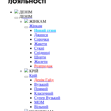
ДЕНІМ
ДЕНІМ
ЖІНКАМ
Жінкам
Новий сезон
Джинси
Сорочки
Жакети
Сукні
Спідниці
Шорти
Жилети
Розпродаж
КРІЙ
Крій
Денім Гайд
Вузький
Прямий
Класичний
Супер Вузький
MOM
Вільний