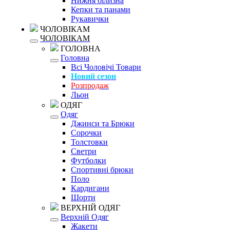
Нижня білизна
Кепки та панами
Рукавички
ЧОЛОВІКАМ
ЧОЛОВІКАМ
ГОЛОВНА
Головна
Всі Чоловічі Товари
Новий сезон
Розпродаж
Льон
ОДЯГ
Одяг
Джинси та Брюки
Сорочки
Толстовки
Светри
Футболки
Спортивні брюки
Поло
Кардигани
Шорти
ВЕРХНІЙ ОДЯГ
Верхній Одяг
Жакети