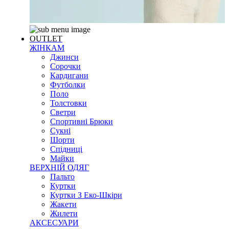
OUTLET
ЖІНКАМ
Джинси
Сорочки
Кардигани
Футболки
Поло
Толстовки
Светри
Спортивні Брюки
Сукні
Шорти
Спідниці
Майки
ВЕРХНІЙ ОДЯГ
Пальто
Куртки
Куртки З Еко-Шкіри
Жакети
Жилети
АКСЕСУАРИ