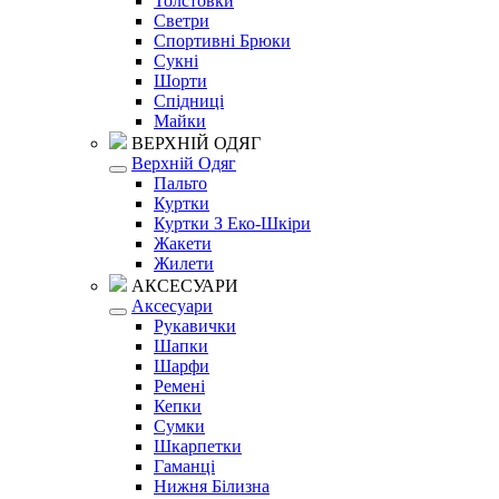
Толстовки
Светри
Спортивні Брюки
Сукні
Шорти
Спідниці
Майки
ВЕРХНІЙ ОДЯГ
Верхній Одяг
Пальто
Куртки
Куртки З Еко-Шкіри
Жакети
Жилети
АКСЕСУАРИ
Аксесуари
Рукавички
Шапки
Шарфи
Ремені
Кепки
Сумки
Шкарпетки
Гаманці
Нижня Білизна