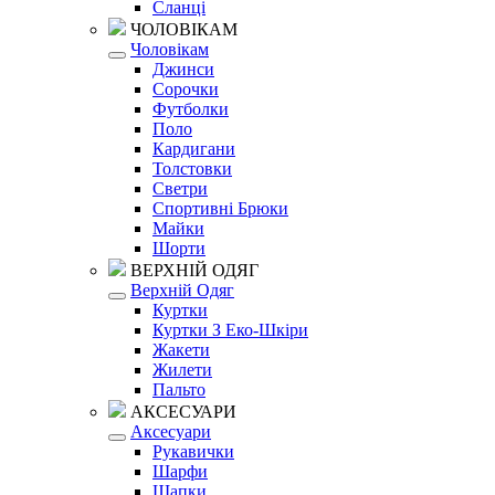
Сланці
ЧОЛОВІКАМ
Чоловікам
Джинси
Сорочки
Футболки
Поло
Кардигани
Толстовки
Светри
Спортивні Брюки
Майки
Шорти
ВЕРХНІЙ ОДЯГ
Верхній Одяг
Куртки
Куртки З Еко-Шкіри
Жакети
Жилети
Пальто
АКСЕСУАРИ
Аксесуари
Рукавички
Шарфи
Шапки