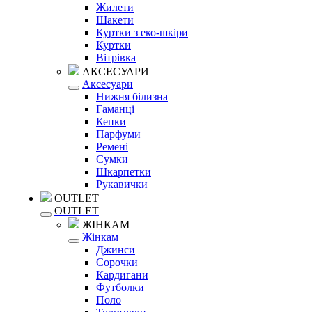
Жилети
Шакети
Куртки з еко-шкіри
Куртки
Вітрівка
АКСЕСУАРИ
Аксесуари
Нижня білизна
Гаманці
Кепки
Парфуми
Ремені
Сумки
Шкарпетки
Рукавички
OUTLET
OUTLET
ЖІНКАМ
Жінкам
Джинси
Сорочки
Кардигани
Футболки
Поло