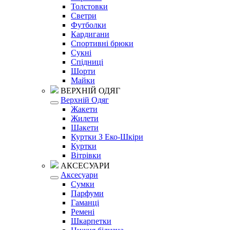
Толстовки
Светри
Футболки
Кардигани
Спортивні брюки
Сукні
Спідниці
Шорти
Майки
ВЕРХНІЙ ОДЯГ
Верхній Одяг
Жакети
Жилети
Шакети
Куртки З Еко-Шкіри
Куртки
Вітрівки
АКСЕСУАРИ
Аксесуари
Сумки
Парфуми
Гаманці
Ремені
Шкарпетки