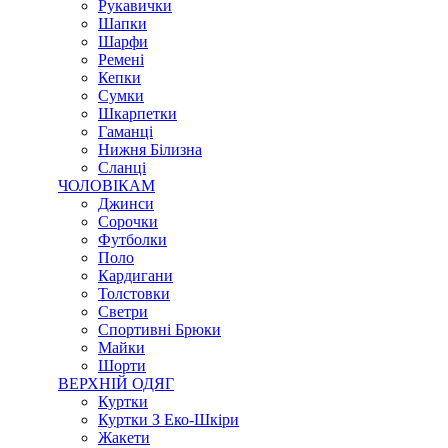
Рукавички
Шапки
Шарфи
Ремені
Кепки
Сумки
Шкарпетки
Гаманці
Нижня Білизна
Сланці
ЧОЛОВІКАМ
Джинси
Сорочки
Футболки
Поло
Кардигани
Толстовки
Светри
Спортивні Брюки
Майки
Шорти
ВЕРХНІЙ ОДЯГ
Куртки
Куртки З Еко-Шкіри
Жакети