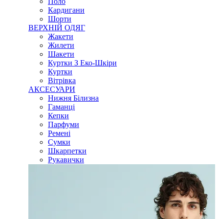
Поло
Кардигани
Шорти
ВЕРХНІЙ ОДЯГ
Жакети
Жилети
Шакети
Куртки З Еко-Шкіри
Куртки
Вітрівка
АКСЕСУАРИ
Нижня Білизна
Гаманці
Кепки
Парфуми
Ремені
Сумки
Шкарпетки
Рукавички