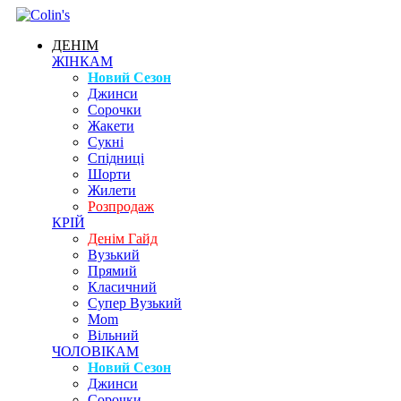
ДЕНІМ
ЖІНКАМ
Новий Сезон
Джинси
Сорочки
Жакети
Сукні
Спідниці
Шорти
Жилети
Розпродаж
КРІЙ
Денім Гайд
Вузький
Прямий
Класичний
Супер Вузький
Mom
Вільний
ЧОЛОВІКАМ
Новий Сезон
Джинси
Сорочки