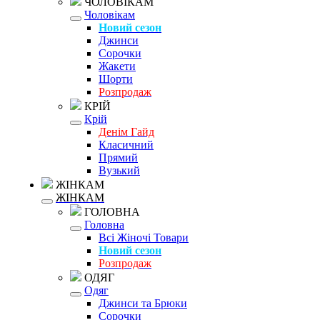
ЧОЛОВІКАМ
Чоловікам
Новий сезон
Джинси
Сорочки
Жакети
Шорти
Розпродаж
КРІЙ
Крій
Денім Гайд
Класичний
Прямий
Вузький
ЖІНКАМ
ЖІНКАМ
ГОЛОВНА
Головна
Всі Жіночі Товари
Новий сезон
Розпродаж
ОДЯГ
Одяг
Джинси та Брюки
Сорочки