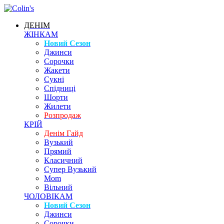
ДЕНІМ
ЖІНКАМ
Новий Сезон
Джинси
Сорочки
Жакети
Сукні
Спідниці
Шорти
Жилети
Розпродаж
КРІЙ
Денім Гайд
Вузький
Прямий
Класичний
Супер Вузький
Mom
Вільний
ЧОЛОВІКАМ
Новий Сезон
Джинси
Сорочки