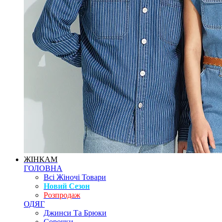
ЖІНКАМ
ГОЛОВНА
Всі Жіночі Товари
Новий Сезон
Розпродаж
ОДЯГ
Джинси Та Брюки
Сорочки