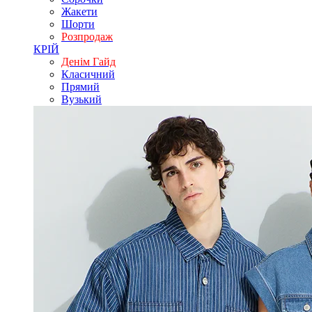
Жакети
Шорти
Розпродаж
КРІЙ
Денім Гайд
Класичний
Прямий
Вузький