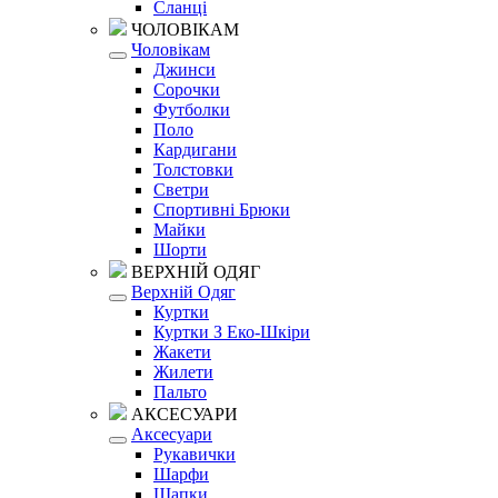
Сланці
ЧОЛОВІКАМ
Чоловікам
Джинси
Сорочки
Футболки
Поло
Кардигани
Толстовки
Светри
Спортивні Брюки
Майки
Шорти
ВЕРХНІЙ ОДЯГ
Верхній Одяг
Куртки
Куртки З Еко-Шкіри
Жакети
Жилети
Пальто
АКСЕСУАРИ
Аксесуари
Рукавички
Шарфи
Шапки