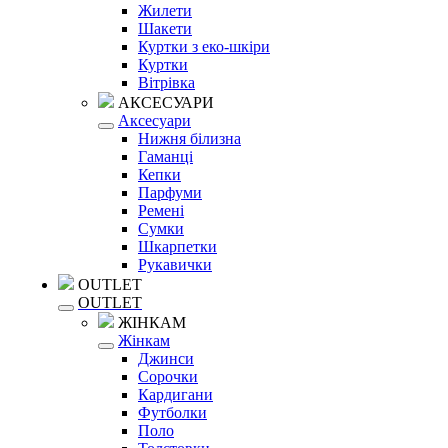
Жилети
Шакети
Куртки з еко-шкіри
Куртки
Вітрівка
АКСЕСУАРИ
Аксесуари
Нижня білизна
Гаманці
Кепки
Парфуми
Ремені
Сумки
Шкарпетки
Рукавички
OUTLET
OUTLET
ЖІНКАМ
Жінкам
Джинси
Сорочки
Кардигани
Футболки
Поло