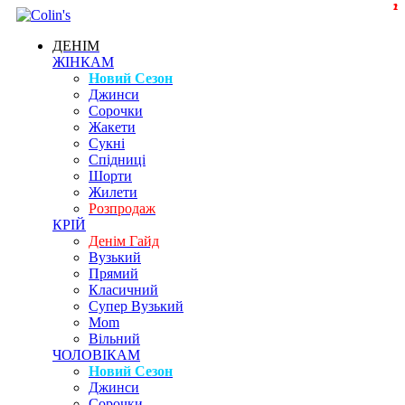
1
1
2
ДЕНІМ
ЖІНКАМ
Новий Сезон
Джинси
Сорочки
Жакети
Сукні
Спідниці
Шорти
Жилети
Розпродаж
КРІЙ
Денім Гайд
Вузький
Прямий
Класичний
Супер Вузький
Mom
Вільний
ЧОЛОВІКАМ
Новий Сезон
Джинси
Сорочки