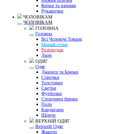
Нижня білизна
Кепки та панами
Рукавички
ЧОЛОВІКАМ
ЧОЛОВІКАМ
ГОЛОВНА
Головна
Всі Чоловічі Товари
Новий сезон
Розпродаж
Льон
ОДЯГ
Одяг
Джинси та Брюки
Сорочки
Толстовки
Светри
Футболки
Спортивні брюки
Поло
Кардигани
Шорти
ВЕРХНІЙ ОДЯГ
Верхній Одяг
Жакети