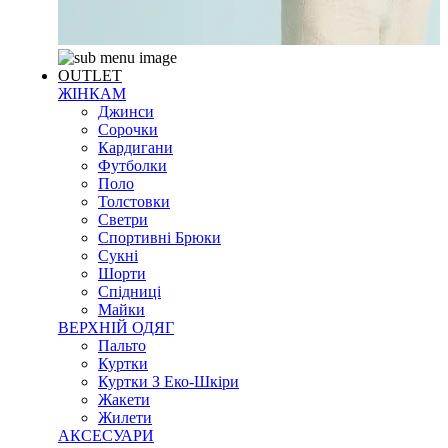
OUTLET
ЖІНКАМ
Джинси
Сорочки
Кардигани
Футболки
Поло
Толстовки
Светри
Спортивні Брюки
Сукні
Шорти
Спідниці
Майки
ВЕРХНІЙ ОДЯГ
Пальто
Куртки
Куртки З Еко-Шкіри
Жакети
Жилети
АКСЕСУАРИ