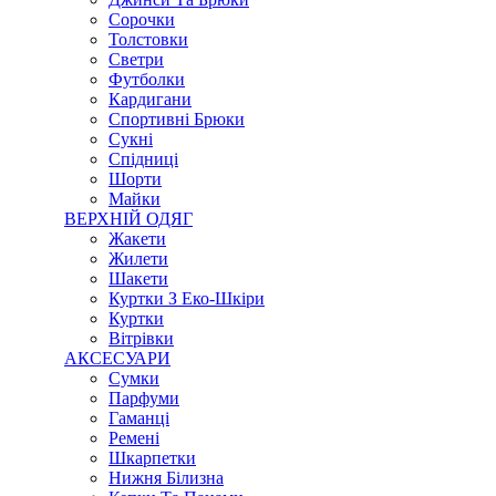
Сорочки
Толстовки
Светри
Футболки
Кардигани
Спортивні Брюки
Сукні
Спідниці
Шорти
Майки
ВЕРХНІЙ ОДЯГ
Жакети
Жилети
Шакети
Куртки З Еко-Шкіри
Куртки
Вітрівки
АКСЕСУАРИ
Сумки
Парфуми
Гаманці
Ремені
Шкарпетки
Нижня Білизна