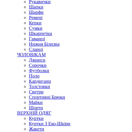
Рукавички
Шапки
Шарфи
Ремені
Кепки
Сумки
Шкарпетки
Гаманці
Нижня Білизна
Сланці
ЧОЛОВІКАМ
Джинси
Сорочки
Футболки
Поло
Кардигани
Толстовки
Светри
Спортивні Брюки
Майки
Шорти
ВЕРХНІЙ ОДЯГ
Куртки
Куртки З Еко-Шкіри
Жакети