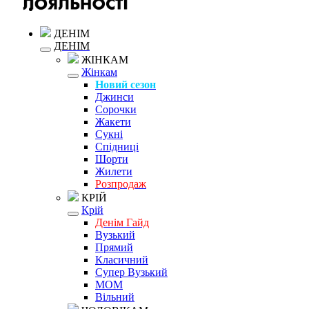
ДЕНІМ
ДЕНІМ
ЖІНКАМ
Жінкам
Новий сезон
Джинси
Сорочки
Жакети
Сукні
Спідниці
Шорти
Жилети
Розпродаж
КРІЙ
Крій
Денім Гайд
Вузький
Прямий
Класичний
Супер Вузький
MOM
Вільний