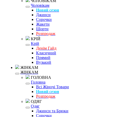
ЧОЛОВІКАМ
Чоловікам
Новий сезон
Джинси
Сорочки
Жакети
Шорти
Розпродаж
КРІЙ
Крій
Денім Гайд
Класичний
Прямий
Вузький
ЖІНКАМ
ЖІНКАМ
ГОЛОВНА
Головна
Всі Жіночі Товари
Новий сезон
Розпродаж
ОДЯГ
Одяг
Джинси та Брюки
Сорочки