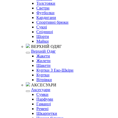
Толстовки
Светри
Футболки
Кардигани
Спортивні брюки
Сукні
Спідниці
Шорти
Майки
ВЕРХНІЙ ОДЯГ
Верхній Одяг
Жакети
Жилети
Шакети
Куртки З Еко-Шкіри
Куртки
Вітрівки
АКСЕСУАРИ
Аксесуари
Сумки
Парфуми
Гаманці
Ремені
Шкарпетки