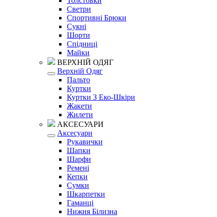
Толстовки
Светри
Спортивні Брюки
Сукні
Шорти
Спідниці
Майки
ВЕРХНІЙ ОДЯГ
Верхній Одяг
Пальто
Куртки
Куртки З Еко-Шкіри
Жакети
Жилети
АКСЕСУАРИ
Аксесуари
Рукавички
Шапки
Шарфи
Ремені
Кепки
Сумки
Шкарпетки
Гаманці
Нижня Білизна