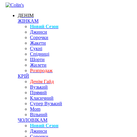
ДЕНІМ
ЖІНКАМ
Новий Сезон
Джинси
Сорочки
Жакети
Сукні
Спідниці
Шорти
Жилети
Розпродаж
КРІЙ
Денім Гайд
Вузький
Прямий
Класичний
Супер Вузький
Mom
Вільний
ЧОЛОВІКАМ
Новий Сезон
Джинси
Сорочки