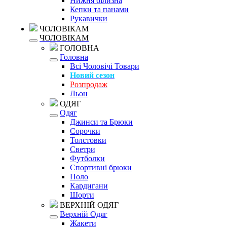
Нижня білизна
Кепки та панами
Рукавички
ЧОЛОВІКАМ
ЧОЛОВІКАМ
ГОЛОВНА
Головна
Всі Чоловічі Товари
Новий сезон
Розпродаж
Льон
ОДЯГ
Одяг
Джинси та Брюки
Сорочки
Толстовки
Светри
Футболки
Спортивні брюки
Поло
Кардигани
Шорти
ВЕРХНІЙ ОДЯГ
Верхній Одяг
Жакети