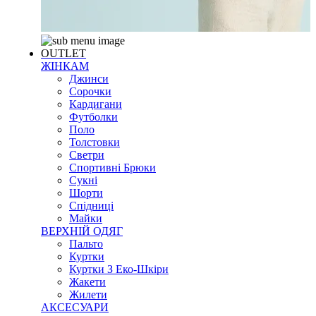
OUTLET
ЖІНКАМ
Джинси
Сорочки
Кардигани
Футболки
Поло
Толстовки
Светри
Спортивні Брюки
Сукні
Шорти
Спідниці
Майки
ВЕРХНІЙ ОДЯГ
Пальто
Куртки
Куртки З Еко-Шкіри
Жакети
Жилети
АКСЕСУАРИ