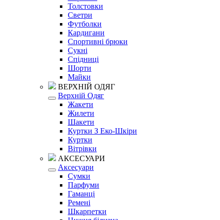
Толстовки
Светри
Футболки
Кардигани
Спортивні брюки
Сукні
Спідниці
Шорти
Майки
ВЕРХНІЙ ОДЯГ
Верхній Одяг
Жакети
Жилети
Шакети
Куртки З Еко-Шкіри
Куртки
Вітрівки
АКСЕСУАРИ
Аксесуари
Сумки
Парфуми
Гаманці
Ремені
Шкарпетки