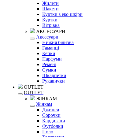
Жилети
Шакети
Куртки з еко-шкіри
Куртки
Вітрівка
АКСЕСУАРИ
Аксесуари
Нижня білизна
Гаманці
Кепки
Парфуми
Ремені
Сумки
Шкарпетки
Рукавички
OUTLET
OUTLET
ЖІНКАМ
Жінкам
Джинси
Сорочки
Кардигани
Футболки
Поло