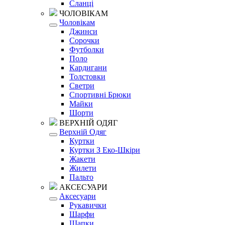
Сланці
ЧОЛОВІКАМ
Чоловікам
Джинси
Сорочки
Футболки
Поло
Кардигани
Толстовки
Светри
Спортивні Брюки
Майки
Шорти
ВЕРХНІЙ ОДЯГ
Верхній Одяг
Куртки
Куртки З Еко-Шкіри
Жакети
Жилети
Пальто
АКСЕСУАРИ
Аксесуари
Рукавички
Шарфи
Шапки