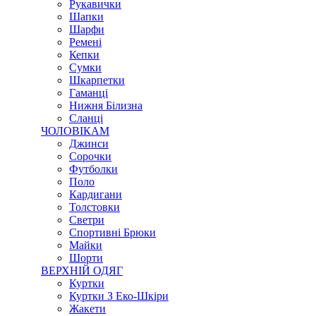
Рукавички
Шапки
Шарфи
Ремені
Кепки
Сумки
Шкарпетки
Гаманці
Нижня Білизна
Сланці
ЧОЛОВІКАМ
Джинси
Сорочки
Футболки
Поло
Кардигани
Толстовки
Светри
Спортивні Брюки
Майки
Шорти
ВЕРХНІЙ ОДЯГ
Куртки
Куртки З Еко-Шкіри
Жакети