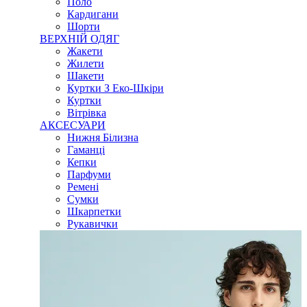
Поло
Кардигани
Шорти
ВЕРХНІЙ ОДЯГ
Жакети
Жилети
Шакети
Куртки З Еко-Шкіри
Куртки
Вітрівка
АКСЕСУАРИ
Нижня Білизна
Гаманці
Кепки
Парфуми
Ремені
Сумки
Шкарпетки
Рукавички