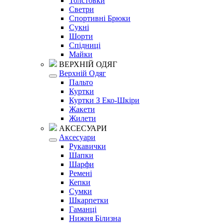
Толстовки
Светри
Спортивні Брюки
Сукні
Шорти
Спідниці
Майки
ВЕРХНІЙ ОДЯГ
Верхній Одяг
Пальто
Куртки
Куртки З Еко-Шкіри
Жакети
Жилети
АКСЕСУАРИ
Аксесуари
Рукавички
Шапки
Шарфи
Ремені
Кепки
Сумки
Шкарпетки
Гаманці
Нижня Білизна