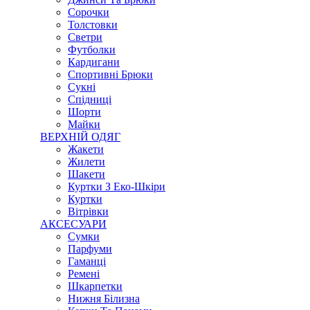
Сорочки
Толстовки
Светри
Футболки
Кардигани
Спортивні Брюки
Сукні
Спідниці
Шорти
Майки
ВЕРХНІЙ ОДЯГ
Жакети
Жилети
Шакети
Куртки З Еко-Шкіри
Куртки
Вітрівки
АКСЕСУАРИ
Сумки
Парфуми
Гаманці
Ремені
Шкарпетки
Нижня Білизна