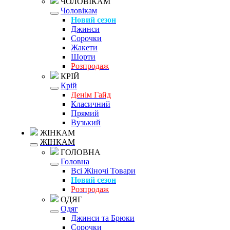
ЧОЛОВІКАМ
Чоловікам
Новий сезон
Джинси
Сорочки
Жакети
Шорти
Розпродаж
КРІЙ
Крій
Денім Гайд
Класичний
Прямий
Вузький
ЖІНКАМ
ЖІНКАМ
ГОЛОВНА
Головна
Всі Жіночі Товари
Новий сезон
Розпродаж
ОДЯГ
Одяг
Джинси та Брюки
Сорочки