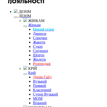
ДЕНІМ
ДЕНІМ
ЖІНКАМ
Жінкам
Новий сезон
Джинси
Сорочки
Жакети
Сукні
Спідниці
Шорти
Жилети
Розпродаж
КРІЙ
Крій
Денім Гайд
Вузький
Прямий
Класичний
Супер Вузький
MOM
Вільний