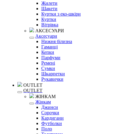
Жилети
Шакети
Куртки з еко-шкіри
Куртки
Вітрівка
АКСЕСУАРИ
Аксесуари
Нижня білизна
Гаманці
Кепки
Парфуми
Ремені
Сумки
Шкарпетки
Рукавички
OUTLET
OUTLET
ЖІНКАМ
Жінкам
Джинси
Сорочки
Кардигани
Футболки
Поло