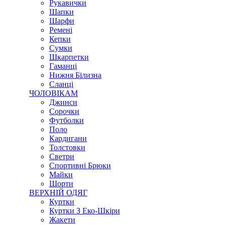
Рукавички
Шапки
Шарфи
Ремені
Кепки
Сумки
Шкарпетки
Гаманці
Нижня Білизна
Сланці
ЧОЛОВІКАМ
Джинси
Сорочки
Футболки
Поло
Кардигани
Толстовки
Светри
Спортивні Брюки
Майки
Шорти
ВЕРХНІЙ ОДЯГ
Куртки
Куртки З Еко-Шкіри
Жакети