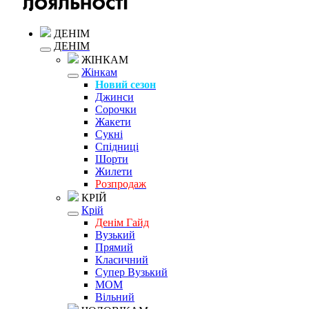
ДЕНІМ
ДЕНІМ
ЖІНКАМ
Жінкам
Новий сезон
Джинси
Сорочки
Жакети
Сукні
Спідниці
Шорти
Жилети
Розпродаж
КРІЙ
Крій
Денім Гайд
Вузький
Прямий
Класичний
Супер Вузький
MOM
Вільний