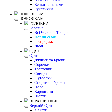
Нижня білизна
Кепки та панами
Рукавички
ЧОЛОВІКАМ
ЧОЛОВІКАМ
ГОЛОВНА
Головна
Всі Чоловічі Товари
Новий сезон
Розпродаж
Льон
ОДЯГ
Одяг
Джинси та Брюки
Сорочки
Толстовки
Светри
Футболки
Спортивні брюки
Поло
Кардигани
Шорти
ВЕРХНІЙ ОДЯГ
Верхній Одяг
Жакети