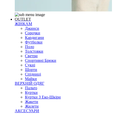
OUTLET
ЖІНКАМ
Джинси
Сорочки
Кардигани
Футболки
Поло
Толстовки
Светри
Спортивні Брюки
Сукні
Шорти
Спідниці
Майки
ВЕРХНІЙ ОДЯГ
Пальто
Куртки
Куртки З Еко-Шкіри
Жакети
Жилети
АКСЕСУАРИ