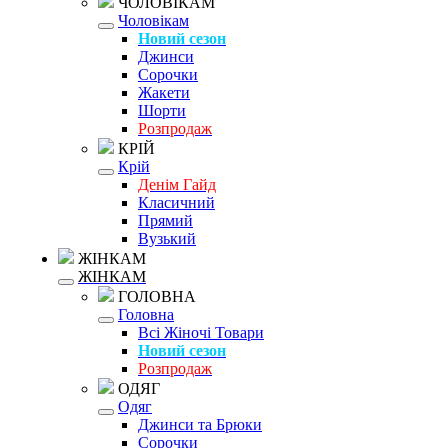
ЧОЛОВІКАМ
Чоловікам
Новий сезон
Джинси
Сорочки
Жакети
Шорти
Розпродаж
КРІЙ
Крій
Денім Гайд
Класичний
Прямий
Вузький
ЖІНКАМ
ЖІНКАМ
ГОЛОВНА
Головна
Всі Жіночі Товари
Новий сезон
Розпродаж
ОДЯГ
Одяг
Джинси та Брюки
Сорочки