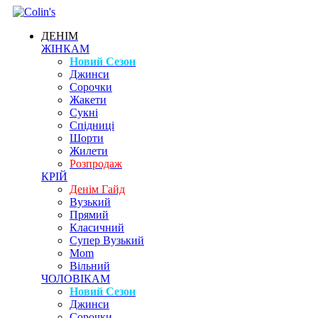
ДЕНІМ
ЖІНКАМ
Новий Сезон
Джинси
Сорочки
Жакети
Сукні
Спідниці
Шорти
Жилети
Розпродаж
КРІЙ
Денім Гайд
Вузький
Прямий
Класичний
Супер Вузький
Mom
Вільний
ЧОЛОВІКАМ
Новий Сезон
Джинси
Сорочки