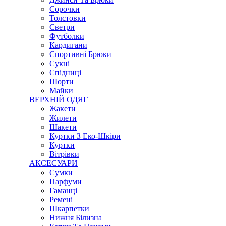
Сорочки
Толстовки
Светри
Футболки
Кардигани
Спортивні Брюки
Сукні
Спідниці
Шорти
Майки
ВЕРХНІЙ ОДЯГ
Жакети
Жилети
Шакети
Куртки З Еко-Шкіри
Куртки
Вітрівки
АКСЕСУАРИ
Сумки
Парфуми
Гаманці
Ремені
Шкарпетки
Нижня Білизна