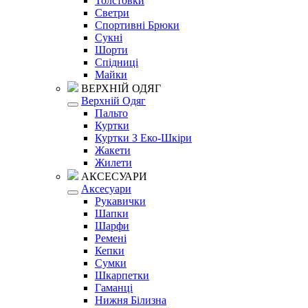
Толстовки
Светри
Спортивні Брюки
Сукні
Шорти
Спідниці
Майки
ВЕРХНІЙ ОДЯГ
Верхній Одяг
Пальто
Куртки
Куртки З Еко-Шкіри
Жакети
Жилети
АКСЕСУАРИ
Аксесуари
Рукавички
Шапки
Шарфи
Ремені
Кепки
Сумки
Шкарпетки
Гаманці
Нижня Білизна