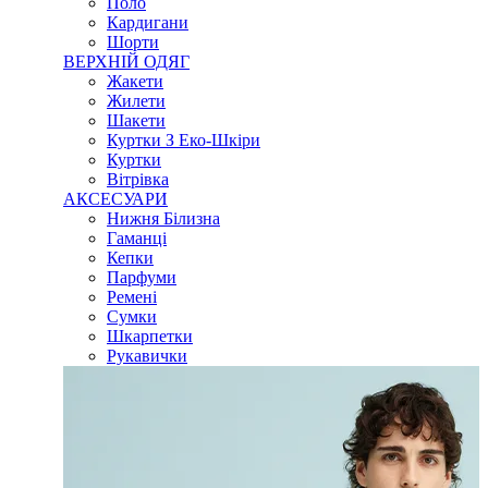
Поло
Кардигани
Шорти
ВЕРХНІЙ ОДЯГ
Жакети
Жилети
Шакети
Куртки З Еко-Шкіри
Куртки
Вітрівка
АКСЕСУАРИ
Нижня Білизна
Гаманці
Кепки
Парфуми
Ремені
Сумки
Шкарпетки
Рукавички