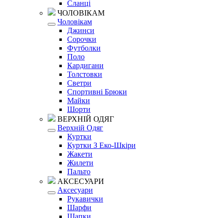
Сланці
ЧОЛОВІКАМ
Чоловікам
Джинси
Сорочки
Футболки
Поло
Кардигани
Толстовки
Светри
Спортивні Брюки
Майки
Шорти
ВЕРХНІЙ ОДЯГ
Верхній Одяг
Куртки
Куртки З Еко-Шкіри
Жакети
Жилети
Пальто
АКСЕСУАРИ
Аксесуари
Рукавички
Шарфи
Шапки