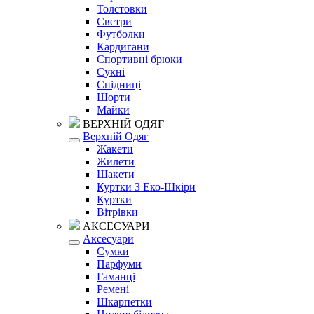
Толстовки
Светри
Футболки
Кардигани
Спортивні брюки
Сукні
Спідниці
Шорти
Майки
ВЕРХНІЙ ОДЯГ
Верхній Одяг
Жакети
Жилети
Шакети
Куртки З Еко-Шкіри
Куртки
Вітрівки
АКСЕСУАРИ
Аксесуари
Сумки
Парфуми
Гаманці
Ремені
Шкарпетки