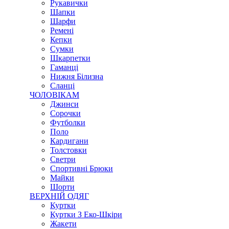
Рукавички
Шапки
Шарфи
Ремені
Кепки
Сумки
Шкарпетки
Гаманці
Нижня Білизна
Сланці
ЧОЛОВІКАМ
Джинси
Сорочки
Футболки
Поло
Кардигани
Толстовки
Светри
Спортивні Брюки
Майки
Шорти
ВЕРХНІЙ ОДЯГ
Куртки
Куртки З Еко-Шкіри
Жакети