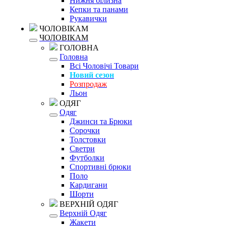
Нижня білизна
Кепки та панами
Рукавички
ЧОЛОВІКАМ
ЧОЛОВІКАМ
ГОЛОВНА
Головна
Всі Чоловічі Товари
Новий сезон
Розпродаж
Льон
ОДЯГ
Одяг
Джинси та Брюки
Сорочки
Толстовки
Светри
Футболки
Спортивні брюки
Поло
Кардигани
Шорти
ВЕРХНІЙ ОДЯГ
Верхній Одяг
Жакети