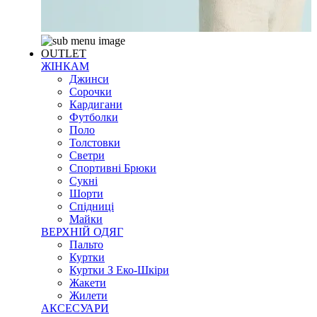
OUTLET
ЖІНКАМ
Джинси
Сорочки
Кардигани
Футболки
Поло
Толстовки
Светри
Спортивні Брюки
Сукні
Шорти
Спідниці
Майки
ВЕРХНІЙ ОДЯГ
Пальто
Куртки
Куртки З Еко-Шкіри
Жакети
Жилети
АКСЕСУАРИ