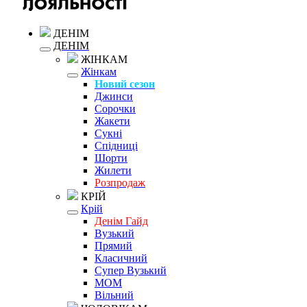
ДЕНІМ
ДЕНІМ
ЖІНКАМ
Жінкам
Новий сезон
Джинси
Сорочки
Жакети
Сукні
Спідниці
Шорти
Жилети
Розпродаж
КРІЙ
Крій
Денім Гайд
Вузький
Прямий
Класичний
Супер Вузький
MOM
Вільний