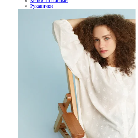
Кепки Та Панами
Рукавички