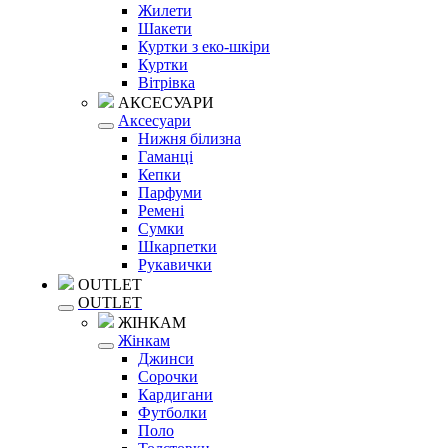
Жилети
Шакети
Куртки з еко-шкіри
Куртки
Вітрівка
АКСЕСУАРИ
Аксесуари
Нижня білизна
Гаманці
Кепки
Парфуми
Ремені
Сумки
Шкарпетки
Рукавички
OUTLET
OUTLET
ЖІНКАМ
Жінкам
Джинси
Сорочки
Кардигани
Футболки
Поло