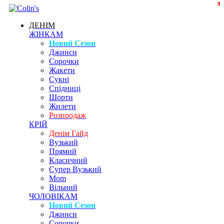
3
3
3
3
3
ДЕНІМ
ЖІНКАМ
Новий Сезон
Джинси
Сорочки
Жакети
Сукні
Спідниці
Шорти
Жилети
Розпродаж
КРІЙ
Денім Гайд
Вузький
Прямий
Класичний
Супер Вузький
Mom
Вільний
ЧОЛОВІКАМ
Новий Сезон
Джинси
Сорочки