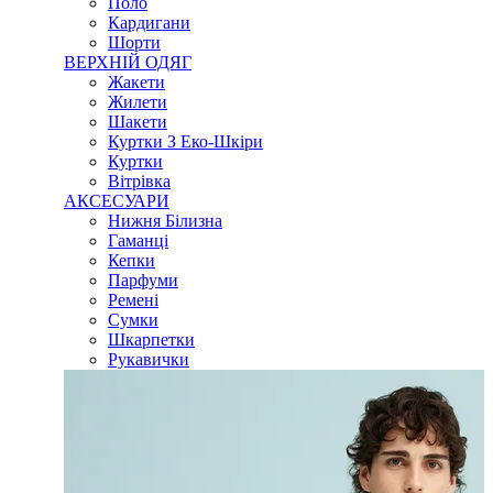
Поло
Кардигани
Шорти
ВЕРХНІЙ ОДЯГ
Жакети
Жилети
Шакети
Куртки З Еко-Шкіри
Куртки
Вітрівка
АКСЕСУАРИ
Нижня Білизна
Гаманці
Кепки
Парфуми
Ремені
Сумки
Шкарпетки
Рукавички