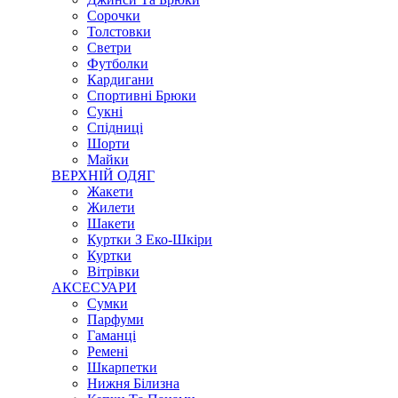
Сорочки
Толстовки
Светри
Футболки
Кардигани
Спортивні Брюки
Сукні
Спідниці
Шорти
Майки
ВЕРХНІЙ ОДЯГ
Жакети
Жилети
Шакети
Куртки З Еко-Шкіри
Куртки
Вітрівки
АКСЕСУАРИ
Сумки
Парфуми
Гаманці
Ремені
Шкарпетки
Нижня Білизна