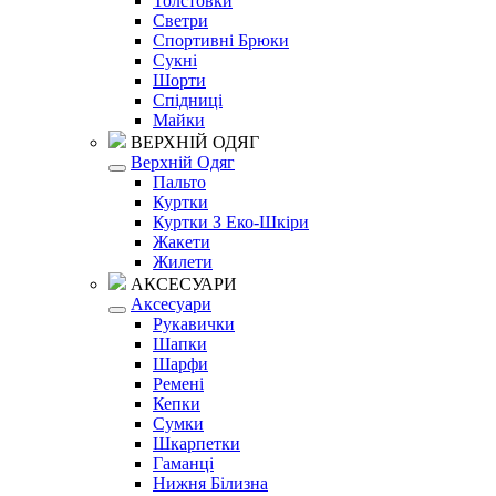
Толстовки
Светри
Спортивні Брюки
Сукні
Шорти
Спідниці
Майки
ВЕРХНІЙ ОДЯГ
Верхній Одяг
Пальто
Куртки
Куртки З Еко-Шкіри
Жакети
Жилети
АКСЕСУАРИ
Аксесуари
Рукавички
Шапки
Шарфи
Ремені
Кепки
Сумки
Шкарпетки
Гаманці
Нижня Білизна