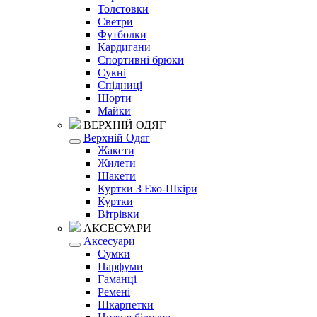
Толстовки
Светри
Футболки
Кардигани
Спортивні брюки
Сукні
Спідниці
Шорти
Майки
ВЕРХНІЙ ОДЯГ
Верхній Одяг
Жакети
Жилети
Шакети
Куртки З Еко-Шкіри
Куртки
Вітрівки
АКСЕСУАРИ
Аксесуари
Сумки
Парфуми
Гаманці
Ремені
Шкарпетки