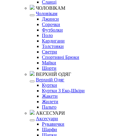
Сланці
ЧОЛОВІКАМ
Чоловікам
Джинси
Сорочки
Футболки
Поло
Кардигани
Толстовки
Светри
Спортивні Брюки
Майки
Шорти
ВЕРХНІЙ ОДЯГ
Верхній Одяг
Куртки
Куртки З Еко-Шкіри
Жакети
Жилети
Пальто
АКСЕСУАРИ
Аксесуари
Рукавички
Шарфи
Шапки