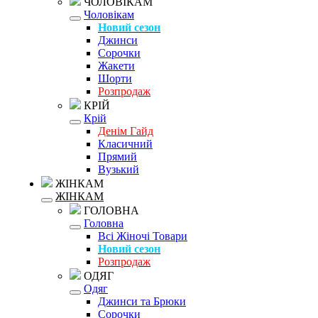
ЧОЛОВІКАМ
Чоловікам
Новий сезон
Джинси
Сорочки
Жакети
Шорти
Розпродаж
КРІЙ
Крій
Денім Гайд
Класичний
Прямий
Вузький
ЖІНКАМ
ЖІНКАМ
ГОЛОВНА
Головна
Всі Жіночі Товари
Новий сезон
Розпродаж
ОДЯГ
Одяг
Джинси та Брюки
Сорочки