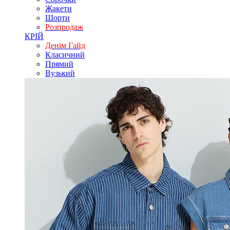
Жакети
Шорти
Розпродаж
КРІЙ
Денім Гайд
Класичний
Прямий
Вузький