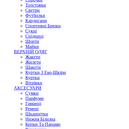
Толстовки
Светри
Футболки
Кардигани
Спортивні Брюки
Сукні
Спідниці
Шорти
Майки
ВЕРХНІЙ ОДЯГ
Жакети
Жилети
Шакети
Куртки З Еко-Шкіри
Куртки
Вітрівки
АКСЕСУАРИ
Сумки
Парфуми
Гаманці
Ремені
Шкарпетки
Нижня Білизна
Кепки Та Панами