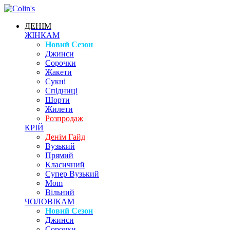
ДЕНІМ
ЖІНКАМ
Новий Сезон
Джинси
Сорочки
Жакети
Сукні
Спідниці
Шорти
Жилети
Розпродаж
КРІЙ
Денім Гайд
Вузький
Прямий
Класичний
Супер Вузький
Mom
Вільний
ЧОЛОВІКАМ
Новий Сезон
Джинси
Сорочки