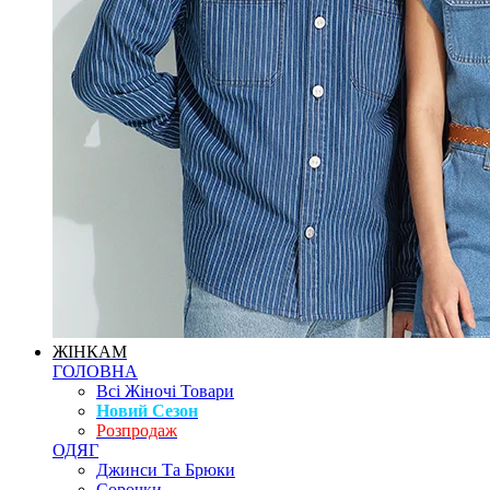
ЖІНКАМ
ГОЛОВНА
Всі Жіночі Товари
Новий Сезон
Розпродаж
ОДЯГ
Джинси Та Брюки
Сорочки