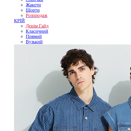
Жакети
Шорти
Розпродаж
КРІЙ
Денім Гайд
Класичний
Прямий
Вузький