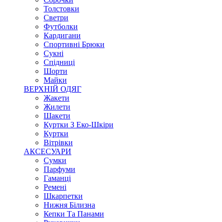
Толстовки
Светри
Футболки
Кардигани
Спортивні Брюки
Сукні
Спідниці
Шорти
Майки
ВЕРХНІЙ ОДЯГ
Жакети
Жилети
Шакети
Куртки З Еко-Шкіри
Куртки
Вітрівки
АКСЕСУАРИ
Сумки
Парфуми
Гаманці
Ремені
Шкарпетки
Нижня Білизна
Кепки Та Панами