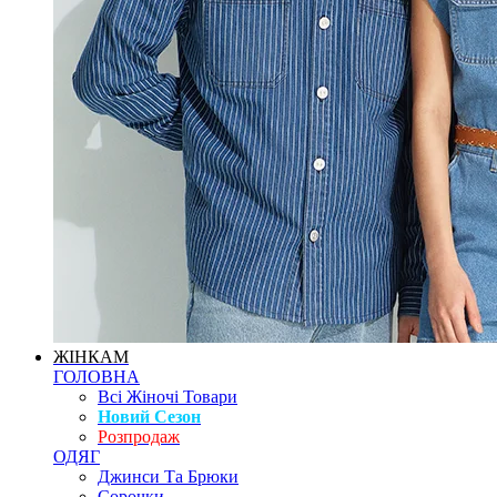
ЖІНКАМ
ГОЛОВНА
Всі Жіночі Товари
Новий Сезон
Розпродаж
ОДЯГ
Джинси Та Брюки
Сорочки