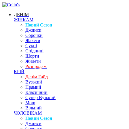
ДЕНІМ
ЖІНКАМ
Новий Сезон
Джинси
Сорочки
Жакети
Сукні
Спідниці
Шорти
Жилети
Розпродаж
КРІЙ
Денім Гайд
Вузький
Прямий
Класичний
Супер Вузький
Mom
Вільний
ЧОЛОВІКАМ
Новий Сезон
Джинси
Сорочки