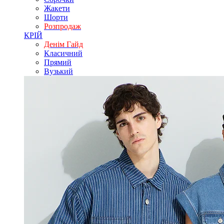
Жакети
Шорти
Розпродаж
КРІЙ
Денім Гайд
Класичний
Прямий
Вузький