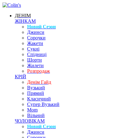
ДЕНІМ
ЖІНКАМ
Новий Сезон
Джинси
Сорочки
Жакети
Сукні
Спідниці
Шорти
Жилети
Розпродаж
КРІЙ
Денім Гайд
Вузький
Прямий
Класичний
Супер Вузький
Mom
Вільний
ЧОЛОВІКАМ
Новий Сезон
Джинси
Сорочки