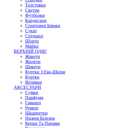
Толстовки
Светри
Футболки
Кардигани
Спортивні Брюки
Сукні
Спідниці
Шорти
Майки
ВЕРХНІЙ ОДЯГ
Жакети
Жилети
Шакети
Куртки З Еко-Шкіри
Куртки
Вітрівки
АКСЕСУАРИ
Сумки
Парфуми
Гаманці
Ремені
Шкарпетки
Нижня Білизна
Кепки Та Панами