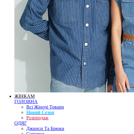
ЖІНКАМ
ГОЛОВНА
Всі Жіночі Товари
Новий Сезон
Розпродаж
ОДЯГ
Джинси Та Брюки
Сорочки