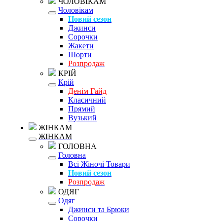
ЧОЛОВІКАМ
Чоловікам
Новий сезон
Джинси
Сорочки
Жакети
Шорти
Розпродаж
КРІЙ
Крій
Денім Гайд
Класичний
Прямий
Вузький
ЖІНКАМ
ЖІНКАМ
ГОЛОВНА
Головна
Всі Жіночі Товари
Новий сезон
Розпродаж
ОДЯГ
Одяг
Джинси та Брюки
Сорочки