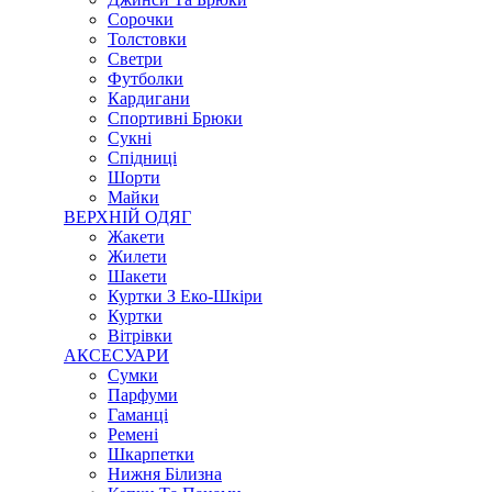
Сорочки
Толстовки
Светри
Футболки
Кардигани
Спортивні Брюки
Сукні
Спідниці
Шорти
Майки
ВЕРХНІЙ ОДЯГ
Жакети
Жилети
Шакети
Куртки З Еко-Шкіри
Куртки
Вітрівки
АКСЕСУАРИ
Сумки
Парфуми
Гаманці
Ремені
Шкарпетки
Нижня Білизна