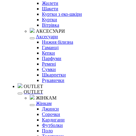
Жилети
Шакети
Куртки з еко-шкіри
Куртки
Вітрівка
АКСЕСУАРИ
Аксесуари
Нижня білизна
Гаманці
Кепки
Парфуми
Ремені
Сумки
Шкарпетки
Рукавички
OUTLET
OUTLET
ЖІНКАМ
Жінкам
Джинси
Сорочки
Кардигани
Футболки
Поло