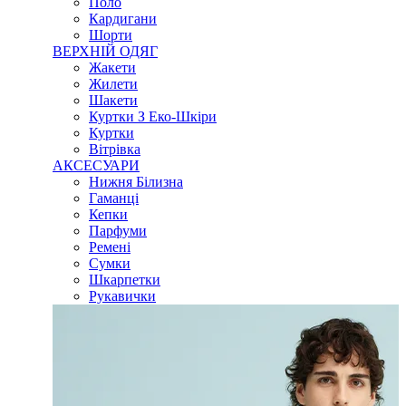
Поло
Кардигани
Шорти
ВЕРХНІЙ ОДЯГ
Жакети
Жилети
Шакети
Куртки З Еко-Шкіри
Куртки
Вітрівка
АКСЕСУАРИ
Нижня Білизна
Гаманці
Кепки
Парфуми
Ремені
Сумки
Шкарпетки
Рукавички