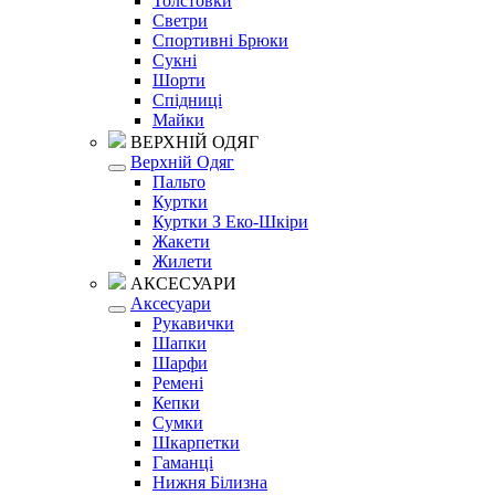
Толстовки
Светри
Спортивні Брюки
Сукні
Шорти
Спідниці
Майки
ВЕРХНІЙ ОДЯГ
Верхній Одяг
Пальто
Куртки
Куртки З Еко-Шкіри
Жакети
Жилети
АКСЕСУАРИ
Аксесуари
Рукавички
Шапки
Шарфи
Ремені
Кепки
Сумки
Шкарпетки
Гаманці
Нижня Білизна