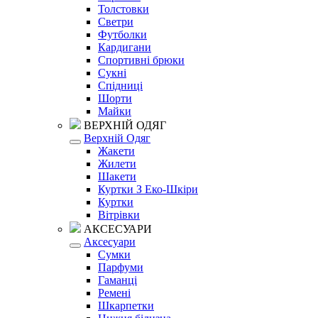
Толстовки
Светри
Футболки
Кардигани
Спортивні брюки
Сукні
Спідниці
Шорти
Майки
ВЕРХНІЙ ОДЯГ
Верхній Одяг
Жакети
Жилети
Шакети
Куртки З Еко-Шкіри
Куртки
Вітрівки
АКСЕСУАРИ
Аксесуари
Сумки
Парфуми
Гаманці
Ремені
Шкарпетки