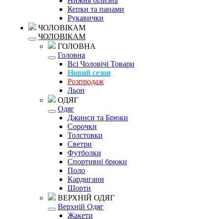
Нижня білизна
Кепки та панами
Рукавички
ЧОЛОВІКАМ
ЧОЛОВІКАМ
ГОЛОВНА
Головна
Всі Чоловічі Товари
Новий сезон
Розпродаж
Льон
ОДЯГ
Одяг
Джинси та Брюки
Сорочки
Толстовки
Светри
Футболки
Спортивні брюки
Поло
Кардигани
Шорти
ВЕРХНІЙ ОДЯГ
Верхній Одяг
Жакети