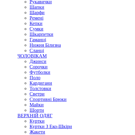
Рукавички
Шапки
Шарфи
Ремені
Кепки
Сумки
Шкарпетки
Гаманці
Нижня Білизна
Сланці
ЧОЛОВІКАМ
Джинси
Сорочки
Футболки
Поло
Кардигани
Толстовки
Светри
Спортивні Брюки
Майки
Шорти
ВЕРХНІЙ ОДЯГ
Куртки
Куртки З Еко-Шкіри
Жакети