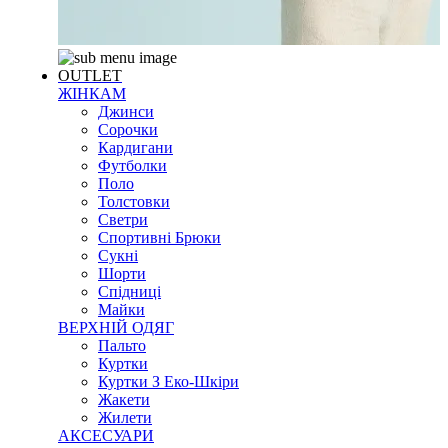
OUTLET
ЖІНКАМ
Джинси
Сорочки
Кардигани
Футболки
Поло
Толстовки
Светри
Спортивні Брюки
Сукні
Шорти
Спідниці
Майки
ВЕРХНІЙ ОДЯГ
Пальто
Куртки
Куртки З Еко-Шкіри
Жакети
Жилети
АКСЕСУАРИ