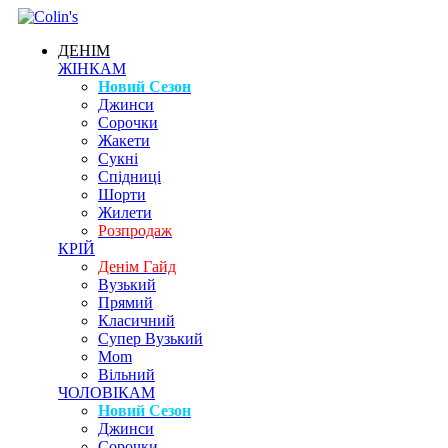
ДЕНІМ
ЖІНКАМ
Новий Сезон
Джинси
Сорочки
Жакети
Сукні
Спідниці
Шорти
Жилети
Розпродаж
КРІЙ
Денім Гайд
Вузький
Прямий
Класичний
Супер Вузький
Mom
Вільний
ЧОЛОВІКАМ
Новий Сезон
Джинси
Сорочки