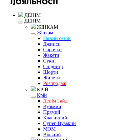
ДЕНІМ
ДЕНІМ
ЖІНКАМ
Жінкам
Новий сезон
Джинси
Сорочки
Жакети
Сукні
Спідниці
Шорти
Жилети
Розпродаж
КРІЙ
Крій
Денім Гайд
Вузький
Прямий
Класичний
Супер Вузький
MOM
Вільний