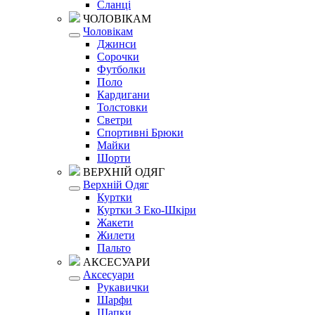
Сланці
ЧОЛОВІКАМ
Чоловікам
Джинси
Сорочки
Футболки
Поло
Кардигани
Толстовки
Светри
Спортивні Брюки
Майки
Шорти
ВЕРХНІЙ ОДЯГ
Верхній Одяг
Куртки
Куртки З Еко-Шкіри
Жакети
Жилети
Пальто
АКСЕСУАРИ
Аксесуари
Рукавички
Шарфи
Шапки