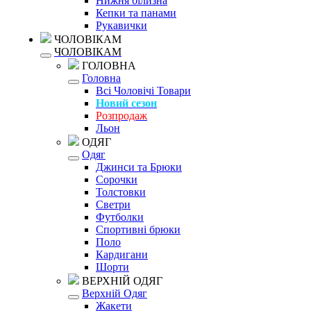
Нижня білизна
Кепки та панами
Рукавички
ЧОЛОВІКАМ
ЧОЛОВІКАМ
ГОЛОВНА
Головна
Всі Чоловічі Товари
Новий сезон
Розпродаж
Льон
ОДЯГ
Одяг
Джинси та Брюки
Сорочки
Толстовки
Светри
Футболки
Спортивні брюки
Поло
Кардигани
Шорти
ВЕРХНІЙ ОДЯГ
Верхній Одяг
Жакети