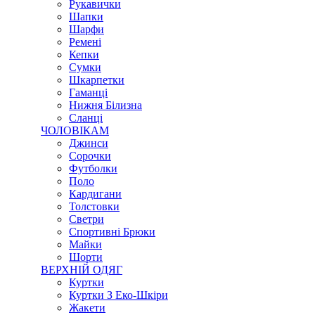
Рукавички
Шапки
Шарфи
Ремені
Кепки
Сумки
Шкарпетки
Гаманці
Нижня Білизна
Сланці
ЧОЛОВІКАМ
Джинси
Сорочки
Футболки
Поло
Кардигани
Толстовки
Светри
Спортивні Брюки
Майки
Шорти
ВЕРХНІЙ ОДЯГ
Куртки
Куртки З Еко-Шкіри
Жакети