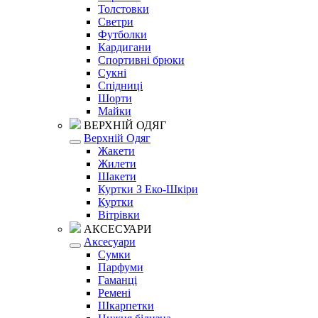
Толстовки
Светри
Футболки
Кардигани
Спортивні брюки
Сукні
Спідниці
Шорти
Майки
ВЕРХНІЙ ОДЯГ
Верхній Одяг
Жакети
Жилети
Шакети
Куртки З Еко-Шкіри
Куртки
Вітрівки
АКСЕСУАРИ
Аксесуари
Сумки
Парфуми
Гаманці
Ремені
Шкарпетки