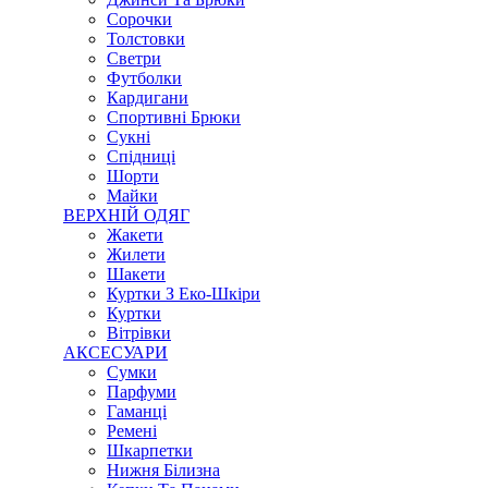
Сорочки
Толстовки
Светри
Футболки
Кардигани
Спортивні Брюки
Сукні
Спідниці
Шорти
Майки
ВЕРХНІЙ ОДЯГ
Жакети
Жилети
Шакети
Куртки З Еко-Шкіри
Куртки
Вітрівки
АКСЕСУАРИ
Сумки
Парфуми
Гаманці
Ремені
Шкарпетки
Нижня Білизна