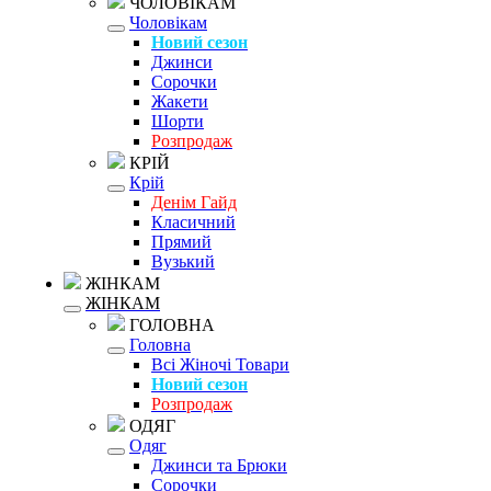
ЧОЛОВІКАМ
Чоловікам
Новий сезон
Джинси
Сорочки
Жакети
Шорти
Розпродаж
КРІЙ
Крій
Денім Гайд
Класичний
Прямий
Вузький
ЖІНКАМ
ЖІНКАМ
ГОЛОВНА
Головна
Всі Жіночі Товари
Новий сезон
Розпродаж
ОДЯГ
Одяг
Джинси та Брюки
Сорочки