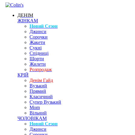
ДЕНІМ
ЖІНКАМ
Новий Сезон
Джинси
Сорочки
Жакети
Сукні
Спідниці
Шорти
Жилети
Розпродаж
КРІЙ
Денім Гайд
Вузький
Прямий
Класичний
Супер Вузький
Mom
Вільний
ЧОЛОВІКАМ
Новий Сезон
Джинси
Сорочки