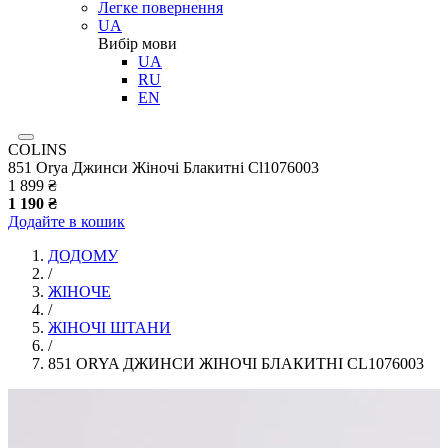
Легке повернення
UA
Вибір мови
UA
RU
EN
COLINS
851 Orya Джинси Жіночі Блакитні Cl1076003
1 899 ₴
1 190 ₴
Додайте в кошик
ДОДОМУ
/
ЖІНОЧЕ
/
ЖІНОЧІ ШТАНИ
/
851 ORYA ДЖИНСИ ЖІНОЧІ БЛАКИТНІ CL1076003