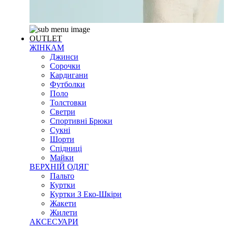
OUTLET
ЖІНКАМ
Джинси
Сорочки
Кардигани
Футболки
Поло
Толстовки
Светри
Спортивні Брюки
Сукні
Шорти
Спідниці
Майки
ВЕРХНІЙ ОДЯГ
Пальто
Куртки
Куртки З Еко-Шкіри
Жакети
Жилети
АКСЕСУАРИ