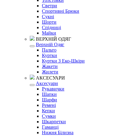
Толстовки
Светри
Спортивні Брюки
Сукні
Шорти
Спідниці
Майки
ВЕРХНІЙ ОДЯГ
Верхній Одяг
Пальто
Куртки
Куртки З Еко-Шкіри
Жакети
Жилети
АКСЕСУАРИ
Аксесуари
Рукавички
Шапки
Шарфи
Ремені
Кепки
Сумки
Шкарпетки
Гаманці
Нижня Білизна