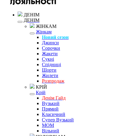
ДЕНІМ
ДЕНІМ
ЖІНКАМ
Жінкам
Новий сезон
Джинси
Сорочки
Жакети
Сукні
Спідниці
Шорти
Жилети
Розпродаж
КРІЙ
Крій
Денім Гайд
Вузький
Прямий
Класичний
Супер Вузький
MOM
Вільний