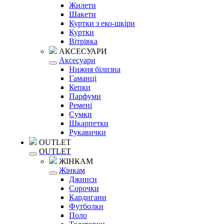
Жилети
Шакети
Куртки з еко-шкіри
Куртки
Вітрівка
АКСЕСУАРИ
Аксесуари
Нижня білизна
Гаманці
Кепки
Парфуми
Ремені
Сумки
Шкарпетки
Рукавички
OUTLET
OUTLET
ЖІНКАМ
Жінкам
Джинси
Сорочки
Кардигани
Футболки
Поло