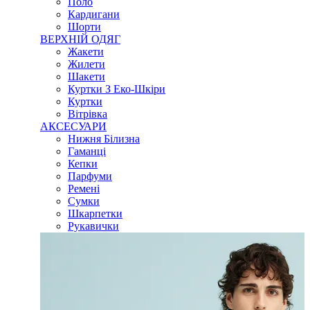
Поло
Кардигани
Шорти
ВЕРХНІЙ ОДЯГ
Жакети
Жилети
Шакети
Куртки З Еко-Шкіри
Куртки
Вітрівка
АКСЕСУАРИ
Нижня Білизна
Гаманці
Кепки
Парфуми
Ремені
Сумки
Шкарпетки
Рукавички