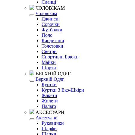
Сланці
ЧОЛОВІКАМ
Чоловікам
Джинси
Сорочки
Футболки
Поло
Кардигани
Толстовки
Светри
Спортивні Брюки
Майки
Шорти
ВЕРХНІЙ ОДЯГ
Верхній Одяг
Куртки
Куртки З Еко-Шкіри
Жакети
Жилети
Пальто
АКСЕСУАРИ
Аксесуари
Рукавички
Шарфи
Шапки