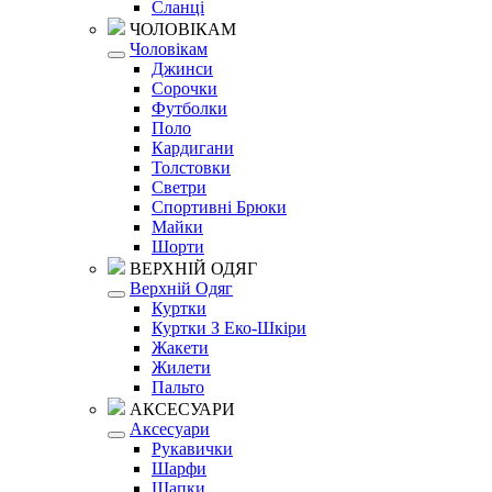
Сланці
ЧОЛОВІКАМ
Чоловікам
Джинси
Сорочки
Футболки
Поло
Кардигани
Толстовки
Светри
Спортивні Брюки
Майки
Шорти
ВЕРХНІЙ ОДЯГ
Верхній Одяг
Куртки
Куртки З Еко-Шкіри
Жакети
Жилети
Пальто
АКСЕСУАРИ
Аксесуари
Рукавички
Шарфи
Шапки