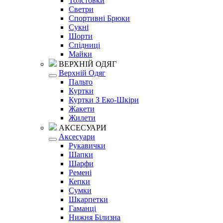
Толстовки
Светри
Спортивні Брюки
Сукні
Шорти
Спідниці
Майки
ВЕРХНІЙ ОДЯГ
Верхній Одяг
Пальто
Куртки
Куртки З Еко-Шкіри
Жакети
Жилети
АКСЕСУАРИ
Аксесуари
Рукавички
Шапки
Шарфи
Ремені
Кепки
Сумки
Шкарпетки
Гаманці
Нижня Білизна