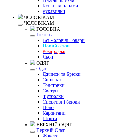
Нижня білизна
Кепки та панами
Рукавички
ЧОЛОВІКАМ
ЧОЛОВІКАМ
ГОЛОВНА
Головна
Всі Чоловічі Товари
Новий сезон
Розпродаж
Льон
ОДЯГ
Одяг
Джинси та Брюки
Сорочки
Толстовки
Светри
Футболки
Спортивні брюки
Поло
Кардигани
Шорти
ВЕРХНІЙ ОДЯГ
Верхній Одяг
Жакети