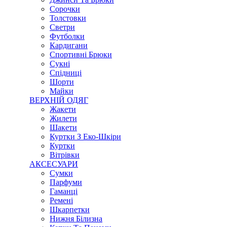
Сорочки
Толстовки
Светри
Футболки
Кардигани
Спортивні Брюки
Сукні
Спідниці
Шорти
Майки
ВЕРХНІЙ ОДЯГ
Жакети
Жилети
Шакети
Куртки З Еко-Шкіри
Куртки
Вітрівки
АКСЕСУАРИ
Сумки
Парфуми
Гаманці
Ремені
Шкарпетки
Нижня Білизна