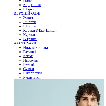
Поло
Кардигани
Шорти
ВЕРХНІЙ ОДЯГ
Жакети
Жилети
Шакети
Куртки З Еко-Шкіри
Куртки
Вітрівка
АКСЕСУАРИ
Нижня Білизна
Гаманці
Кепки
Парфуми
Ремені
Сумки
Шкарпетки
Рукавички