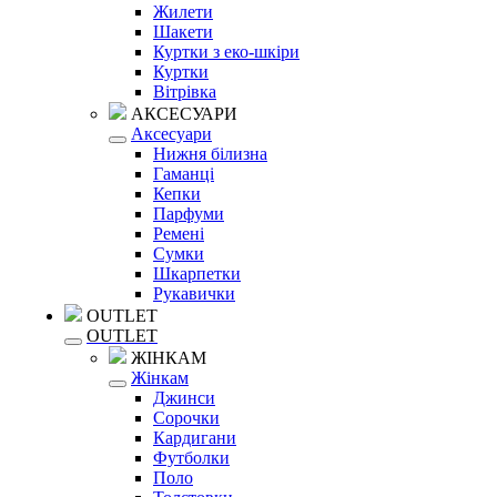
Жилети
Шакети
Куртки з еко-шкіри
Куртки
Вітрівка
АКСЕСУАРИ
Аксесуари
Нижня білизна
Гаманці
Кепки
Парфуми
Ремені
Сумки
Шкарпетки
Рукавички
OUTLET
OUTLET
ЖІНКАМ
Жінкам
Джинси
Сорочки
Кардигани
Футболки
Поло