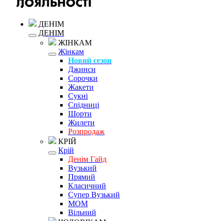
ДЕНІМ
ДЕНІМ
ЖІНКАМ
Жінкам
Новий сезон
Джинси
Сорочки
Жакети
Сукні
Спідниці
Шорти
Жилети
Розпродаж
КРІЙ
Крій
Денім Гайд
Вузький
Прямий
Класичний
Супер Вузький
MOM
Вільний