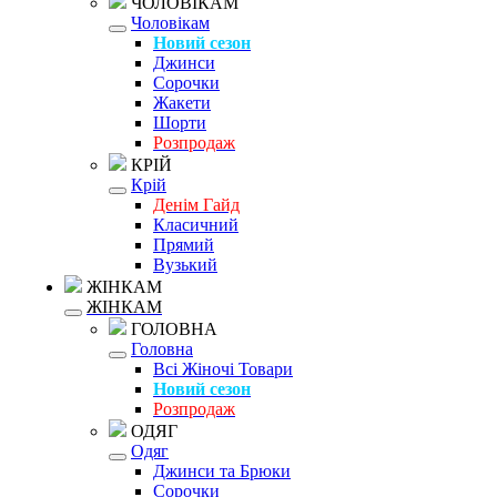
ЧОЛОВІКАМ
Чоловікам
Новий сезон
Джинси
Сорочки
Жакети
Шорти
Розпродаж
КРІЙ
Крій
Денім Гайд
Класичний
Прямий
Вузький
ЖІНКАМ
ЖІНКАМ
ГОЛОВНА
Головна
Всі Жіночі Товари
Новий сезон
Розпродаж
ОДЯГ
Одяг
Джинси та Брюки
Сорочки