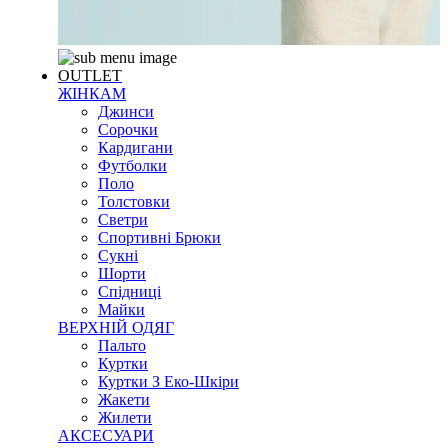
OUTLET
ЖІНКАМ
Джинси
Сорочки
Кардигани
Футболки
Поло
Толстовки
Светри
Спортивні Брюки
Сукні
Шорти
Спідниці
Майки
ВЕРХНІЙ ОДЯГ
Пальто
Куртки
Куртки З Еко-Шкіри
Жакети
Жилети
АКСЕСУАРИ