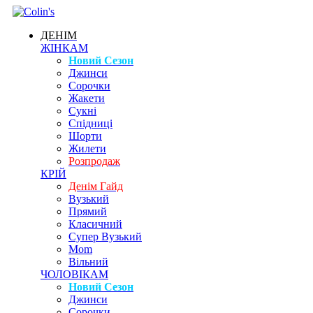
ДЕНІМ
ЖІНКАМ
Новий Сезон
Джинси
Сорочки
Жакети
Сукні
Спідниці
Шорти
Жилети
Розпродаж
КРІЙ
Денім Гайд
Вузький
Прямий
Класичний
Супер Вузький
Mom
Вільний
ЧОЛОВІКАМ
Новий Сезон
Джинси
Сорочки