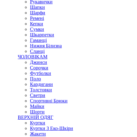
Рукавички
Шапки
Шарфи
Ремені
Кепки
Сумки
Шкарпетки
Гаманці
Нижня Білизна
Сланці
ЧОЛОВІКАМ
Джинси
Сорочки
Футболки
Поло
Кардигани
Толстовки
Светри
Спортивні Брюки
Майки
Шорти
ВЕРХНІЙ ОДЯГ
Куртки
Куртки З Еко-Шкіри
Жакети