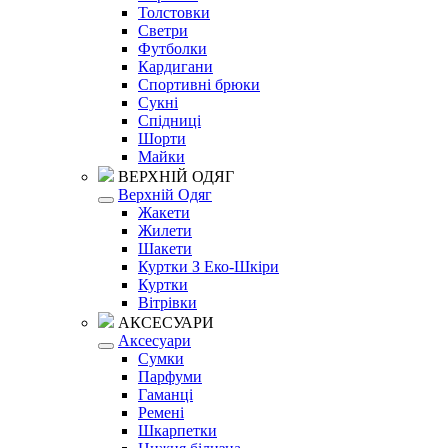
Толстовки
Светри
Футболки
Кардигани
Спортивні брюки
Сукні
Спідниці
Шорти
Майки
ВЕРХНІЙ ОДЯГ
Верхній Одяг
Жакети
Жилети
Шакети
Куртки З Еко-Шкіри
Куртки
Вітрівки
АКСЕСУАРИ
Аксесуари
Сумки
Парфуми
Гаманці
Ремені
Шкарпетки