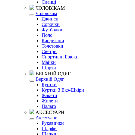
Сланці
ЧОЛОВІКАМ
Чоловікам
Джинси
Сорочки
Футболки
Поло
Кардигани
Толстовки
Светри
Спортивні Брюки
Майки
Шорти
ВЕРХНІЙ ОДЯГ
Верхній Одяг
Куртки
Куртки З Еко-Шкіри
Жакети
Жилети
Пальто
АКСЕСУАРИ
Аксесуари
Рукавички
Шарфи
Шапки