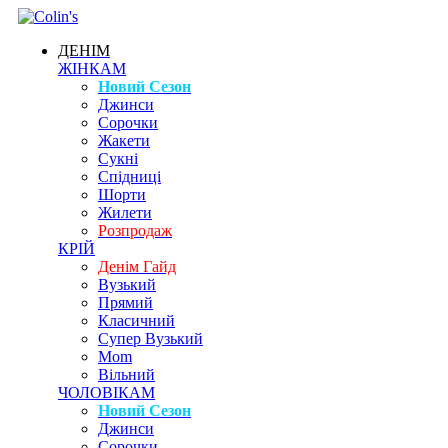
ДЕНІМ
ЖІНКАМ
Новий Сезон
Джинси
Сорочки
Жакети
Сукні
Спідниці
Шорти
Жилети
Розпродаж
КРІЙ
Денім Гайд
Вузький
Прямий
Класичний
Супер Вузький
Mom
Вільний
ЧОЛОВІКАМ
Новий Сезон
Джинси
Сорочки