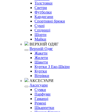
Толстовки
Светри
Футболки
Кардигани
Спортивні брюки
Сукні
Спідниці
Шорти
Майки
ВЕРХНІЙ ОДЯГ
Верхній Одяг
Жакети
Жилети
Шакети
Куртки З Еко-Шкіри
Куртки
Вітрівки
АКСЕСУАРИ
Аксесуари
Сумки
Парфуми
Гаманці
Ремені
Шкарпетки