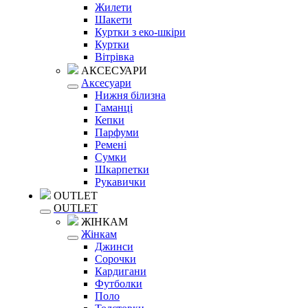
Жилети
Шакети
Куртки з еко-шкіри
Куртки
Вітрівка
АКСЕСУАРИ
Аксесуари
Нижня білизна
Гаманці
Кепки
Парфуми
Ремені
Сумки
Шкарпетки
Рукавички
OUTLET
OUTLET
ЖІНКАМ
Жінкам
Джинси
Сорочки
Кардигани
Футболки
Поло