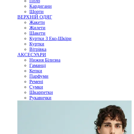
Поло
Кардигани
Шорти
ВЕРХНІЙ ОДЯГ
Жакети
Жилети
Шакети
Куртки З Еко-Шкіри
Куртки
Вітрівка
АКСЕСУАРИ
Нижня Білизна
Гаманці
Кепки
Парфуми
Ремені
Сумки
Шкарпетки
Рукавички