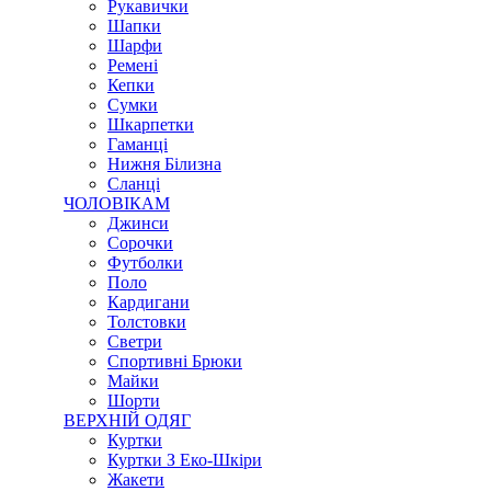
Рукавички
Шапки
Шарфи
Ремені
Кепки
Сумки
Шкарпетки
Гаманці
Нижня Білизна
Сланці
ЧОЛОВІКАМ
Джинси
Сорочки
Футболки
Поло
Кардигани
Толстовки
Светри
Спортивні Брюки
Майки
Шорти
ВЕРХНІЙ ОДЯГ
Куртки
Куртки З Еко-Шкіри
Жакети