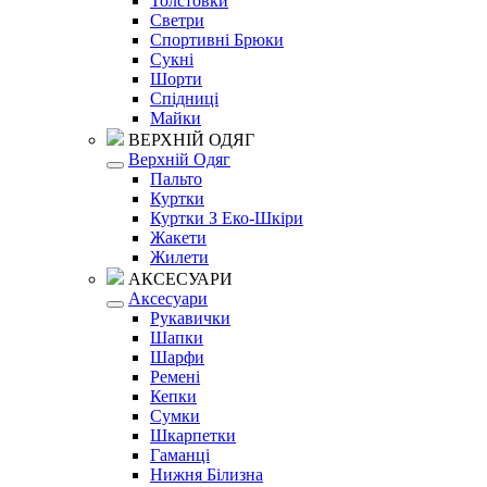
Толстовки
Светри
Спортивні Брюки
Сукні
Шорти
Спідниці
Майки
ВЕРХНІЙ ОДЯГ
Верхній Одяг
Пальто
Куртки
Куртки З Еко-Шкіри
Жакети
Жилети
АКСЕСУАРИ
Аксесуари
Рукавички
Шапки
Шарфи
Ремені
Кепки
Сумки
Шкарпетки
Гаманці
Нижня Білизна