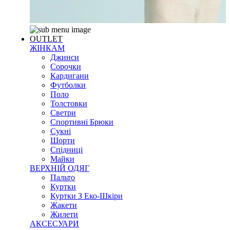
OUTLET
ЖІНКАМ
Джинси
Сорочки
Кардигани
Футболки
Поло
Толстовки
Светри
Спортивні Брюки
Сукні
Шорти
Спідниці
Майки
ВЕРХНІЙ ОДЯГ
Пальто
Куртки
Куртки З Еко-Шкіри
Жакети
Жилети
АКСЕСУАРИ