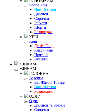
ЧОЛОВІКАМ
Чоловікам
Новий сезон
Джинси
Сорочки
Жакети
Шорти
Розпродаж
КРІЙ
Крій
Денім Гайд
Класичний
Прямий
Вузький
ЖІНКАМ
ЖІНКАМ
ГОЛОВНА
Головна
Всі Жіночі Товари
Новий сезон
Розпродаж
ОДЯГ
Одяг
Джинси та Брюки
Сорочки