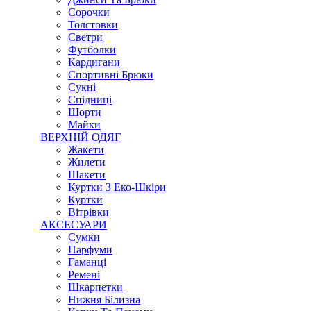
Сорочки
Толстовки
Светри
Футболки
Кардигани
Спортивні Брюки
Сукні
Спідниці
Шорти
Майки
ВЕРХНІЙ ОДЯГ
Жакети
Жилети
Шакети
Куртки З Еко-Шкіри
Куртки
Вітрівки
АКСЕСУАРИ
Сумки
Парфуми
Гаманці
Ремені
Шкарпетки
Нижня Білизна