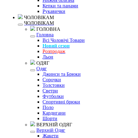
Нижня білизна
Кепки та панами
Рукавички
ЧОЛОВІКАМ
ЧОЛОВІКАМ
ГОЛОВНА
Головна
Всі Чоловічі Товари
Новий сезон
Розпродаж
Льон
ОДЯГ
Одяг
Джинси та Брюки
Сорочки
Толстовки
Светри
Футболки
Спортивні брюки
Поло
Кардигани
Шорти
ВЕРХНІЙ ОДЯГ
Верхній Одяг
Жакети