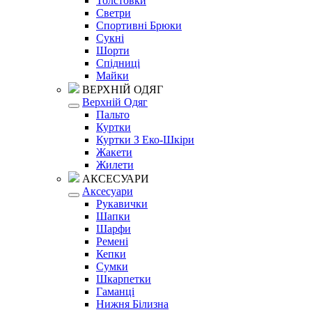
Толстовки
Светри
Спортивні Брюки
Сукні
Шорти
Спідниці
Майки
ВЕРХНІЙ ОДЯГ
Верхній Одяг
Пальто
Куртки
Куртки З Еко-Шкіри
Жакети
Жилети
АКСЕСУАРИ
Аксесуари
Рукавички
Шапки
Шарфи
Ремені
Кепки
Сумки
Шкарпетки
Гаманці
Нижня Білизна