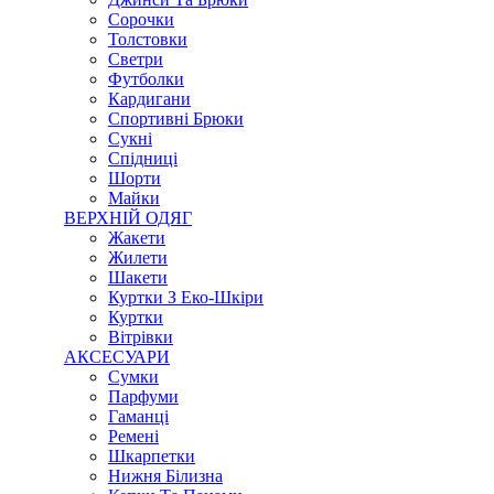
Сорочки
Толстовки
Светри
Футболки
Кардигани
Спортивні Брюки
Сукні
Спідниці
Шорти
Майки
ВЕРХНІЙ ОДЯГ
Жакети
Жилети
Шакети
Куртки З Еко-Шкіри
Куртки
Вітрівки
АКСЕСУАРИ
Сумки
Парфуми
Гаманці
Ремені
Шкарпетки
Нижня Білизна