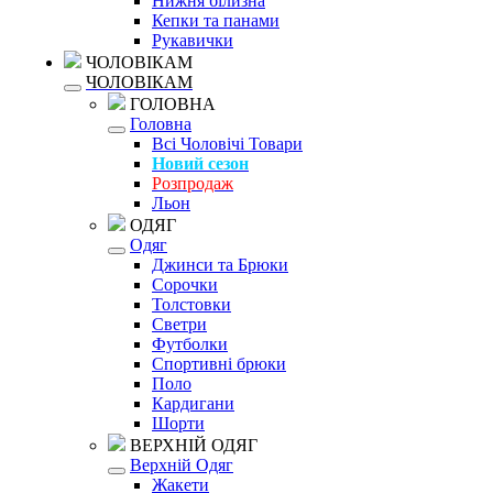
Нижня білизна
Кепки та панами
Рукавички
ЧОЛОВІКАМ
ЧОЛОВІКАМ
ГОЛОВНА
Головна
Всі Чоловічі Товари
Новий сезон
Розпродаж
Льон
ОДЯГ
Одяг
Джинси та Брюки
Сорочки
Толстовки
Светри
Футболки
Спортивні брюки
Поло
Кардигани
Шорти
ВЕРХНІЙ ОДЯГ
Верхній Одяг
Жакети