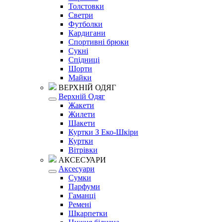
Толстовки
Светри
Футболки
Кардигани
Спортивні брюки
Сукні
Спідниці
Шорти
Майки
ВЕРХНІЙ ОДЯГ
Верхній Одяг
Жакети
Жилети
Шакети
Куртки З Еко-Шкіри
Куртки
Вітрівки
АКСЕСУАРИ
Аксесуари
Сумки
Парфуми
Гаманці
Ремені
Шкарпетки