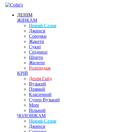
ДЕНІМ
ЖІНКАМ
Новий Сезон
Джинси
Сорочки
Жакети
Сукні
Спідниці
Шорти
Жилети
Розпродаж
КРІЙ
Денім Гайд
Вузький
Прямий
Класичний
Супер Вузький
Mom
Вільний
ЧОЛОВІКАМ
Новий Сезон
Джинси
Сорочки