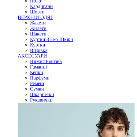
Поло
Кардигани
Шорти
ВЕРХНІЙ ОДЯГ
Жакети
Жилети
Шакети
Куртки З Еко-Шкіри
Куртки
Вітрівка
АКСЕСУАРИ
Нижня Білизна
Гаманці
Кепки
Парфуми
Ремені
Сумки
Шкарпетки
Рукавички