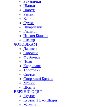
Рукавички
Шапки
Шарфи
Ремені
Кепки
Сумки
Шкарпетки
Гаманці
Нижня Білизна
Сланці
ЧОЛОВІКАМ
Джинси
Сорочки
Футболки
Поло
Кардигани
Толстовки
Светри
Спортивні Брюки
Майки
Шорти
ВЕРХНІЙ ОДЯГ
Куртки
Куртки З Еко-Шкіри
Жакети