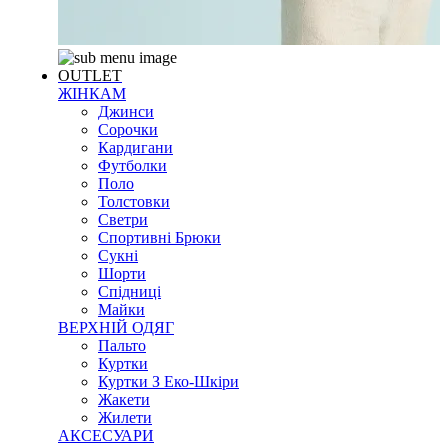
OUTLET
ЖІНКАМ
Джинси
Сорочки
Кардигани
Футболки
Поло
Толстовки
Светри
Спортивні Брюки
Сукні
Шорти
Спідниці
Майки
ВЕРХНІЙ ОДЯГ
Пальто
Куртки
Куртки З Еко-Шкіри
Жакети
Жилети
АКСЕСУАРИ