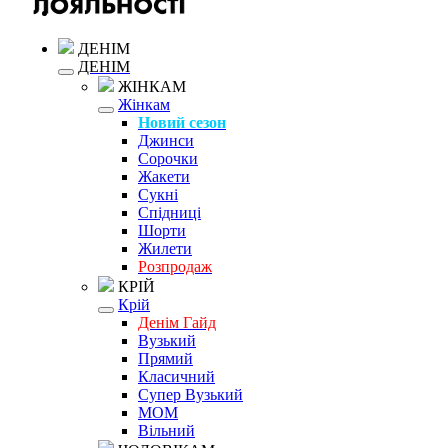
ДЕНІМ
ДЕНІМ
ЖІНКАМ
Жінкам
Новий сезон
Джинси
Сорочки
Жакети
Сукні
Спідниці
Шорти
Жилети
Розпродаж
КРІЙ
Крій
Денім Гайд
Вузький
Прямий
Класичний
Супер Вузький
MOM
Вільний