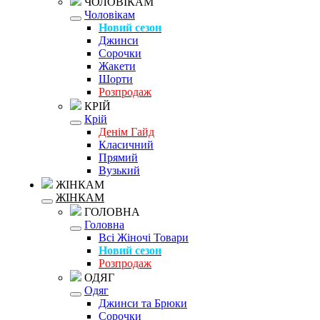
ЧОЛОВІКАМ
Чоловікам
Новий сезон
Джинси
Сорочки
Жакети
Шорти
Розпродаж
КРІЙ
Крій
Денім Гайд
Класичний
Прямий
Вузький
ЖІНКАМ
ЖІНКАМ
ГОЛОВНА
Головна
Всі Жіночі Товари
Новий сезон
Розпродаж
ОДЯГ
Одяг
Джинси та Брюки
Сорочки