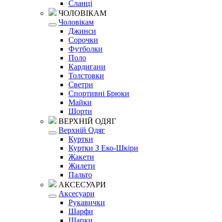
Сланці
ЧОЛОВІКАМ
Чоловікам
Джинси
Сорочки
Футболки
Поло
Кардигани
Толстовки
Светри
Спортивні Брюки
Майки
Шорти
ВЕРХНІЙ ОДЯГ
Верхній Одяг
Куртки
Куртки З Еко-Шкіри
Жакети
Жилети
Пальто
АКСЕСУАРИ
Аксесуари
Рукавички
Шарфи
Шапки