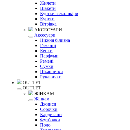
Жилети
Шакети
Куртки з еко-шкіри
Куртки
Вітрівка
АКСЕСУАРИ
Аксесуари
Нижня білизна
Гаманці
Кепки
Парфуми
Ремені
Сумки
Шкарпетки
Рукавички
OUTLET
OUTLET
ЖІНКАМ
Жінкам
Джинси
Сорочки
Кардигани
Футболки
Поло