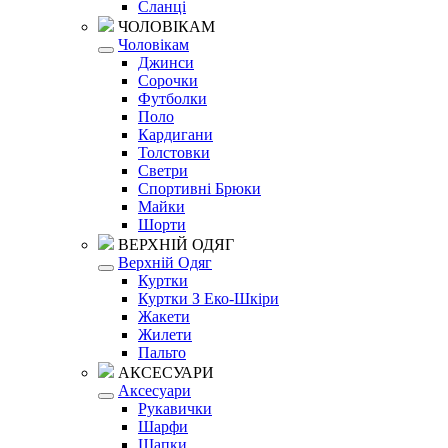
Сланці
ЧОЛОВІКАМ
Чоловікам
Джинси
Сорочки
Футболки
Поло
Кардигани
Толстовки
Светри
Спортивні Брюки
Майки
Шорти
ВЕРХНІЙ ОДЯГ
Верхній Одяг
Куртки
Куртки З Еко-Шкіри
Жакети
Жилети
Пальто
АКСЕСУАРИ
Аксесуари
Рукавички
Шарфи
Шапки