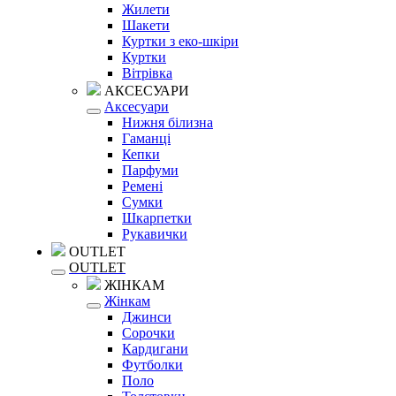
Жилети
Шакети
Куртки з еко-шкіри
Куртки
Вітрівка
АКСЕСУАРИ
Аксесуари
Нижня білизна
Гаманці
Кепки
Парфуми
Ремені
Сумки
Шкарпетки
Рукавички
OUTLET
OUTLET
ЖІНКАМ
Жінкам
Джинси
Сорочки
Кардигани
Футболки
Поло