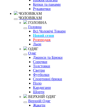
Нижня білизна
Кепки та панами
Рукавички
ЧОЛОВІКАМ
ЧОЛОВІКАМ
ГОЛОВНА
Головна
Всі Чоловічі Товари
Новий сезон
Розпродаж
Льон
ОДЯГ
Одяг
Джинси та Брюки
Сорочки
Толстовки
Светри
Футболки
Спортивні брюки
Поло
Кардигани
Шорти
ВЕРХНІЙ ОДЯГ
Верхній Одяг
Жакети