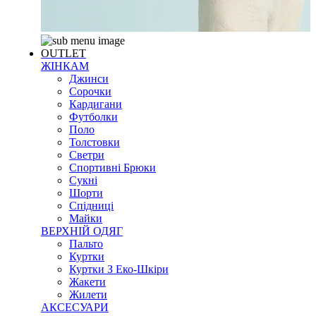
OUTLET
ЖІНКАМ
Джинси
Сорочки
Кардигани
Футболки
Поло
Толстовки
Светри
Спортивні Брюки
Сукні
Шорти
Спідниці
Майки
ВЕРХНІЙ ОДЯГ
Пальто
Куртки
Куртки З Еко-Шкіри
Жакети
Жилети
АКСЕСУАРИ