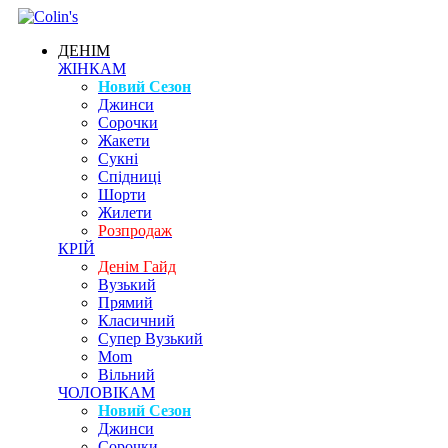
ДЕНІМ
ЖІНКАМ
Новий Сезон
Джинси
Сорочки
Жакети
Сукні
Спідниці
Шорти
Жилети
Розпродаж
КРІЙ
Денім Гайд
Вузький
Прямий
Класичний
Супер Вузький
Mom
Вільний
ЧОЛОВІКАМ
Новий Сезон
Джинси
Сорочки