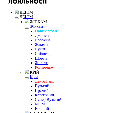
ДЕНІМ
ДЕНІМ
ЖІНКАМ
Жінкам
Новий сезон
Джинси
Сорочки
Жакети
Сукні
Спідниці
Шорти
Жилети
Розпродаж
КРІЙ
Крій
Денім Гайд
Вузький
Прямий
Класичний
Супер Вузький
MOM
Вільний