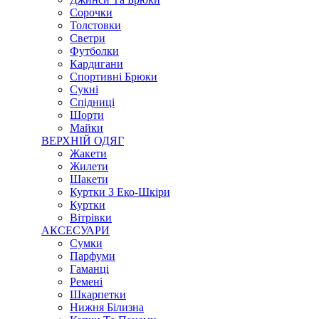
Сорочки
Толстовки
Светри
Футболки
Кардигани
Спортивні Брюки
Сукні
Спідниці
Шорти
Майки
ВЕРХНІЙ ОДЯГ
Жакети
Жилети
Шакети
Куртки З Еко-Шкіри
Куртки
Вітрівки
АКСЕСУАРИ
Сумки
Парфуми
Гаманці
Ремені
Шкарпетки
Нижня Білизна