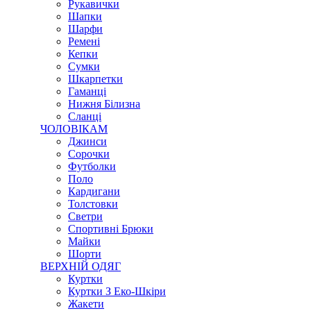
Рукавички
Шапки
Шарфи
Ремені
Кепки
Сумки
Шкарпетки
Гаманці
Нижня Білизна
Сланці
ЧОЛОВІКАМ
Джинси
Сорочки
Футболки
Поло
Кардигани
Толстовки
Светри
Спортивні Брюки
Майки
Шорти
ВЕРХНІЙ ОДЯГ
Куртки
Куртки З Еко-Шкіри
Жакети