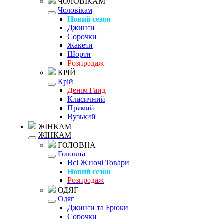
ЧОЛОВІКАМ
Чоловікам
Новий сезон
Джинси
Сорочки
Жакети
Шорти
Розпродаж
КРІЙ
Крій
Денім Гайд
Класичний
Прямий
Вузький
ЖІНКАМ
ЖІНКАМ
ГОЛОВНА
Головна
Всі Жіночі Товари
Новий сезон
Розпродаж
ОДЯГ
Одяг
Джинси та Брюки
Сорочки