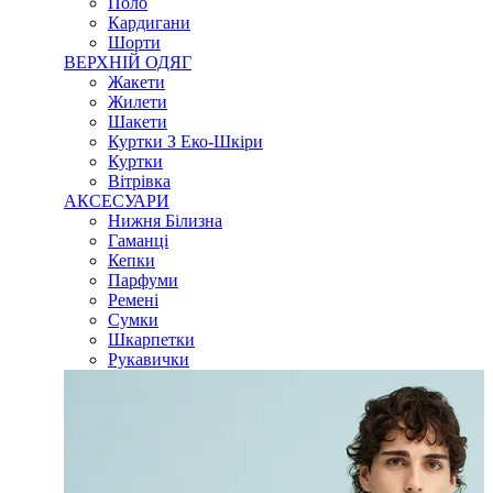
Поло
Кардигани
Шорти
ВЕРХНІЙ ОДЯГ
Жакети
Жилети
Шакети
Куртки З Еко-Шкіри
Куртки
Вітрівка
АКСЕСУАРИ
Нижня Білизна
Гаманці
Кепки
Парфуми
Ремені
Сумки
Шкарпетки
Рукавички