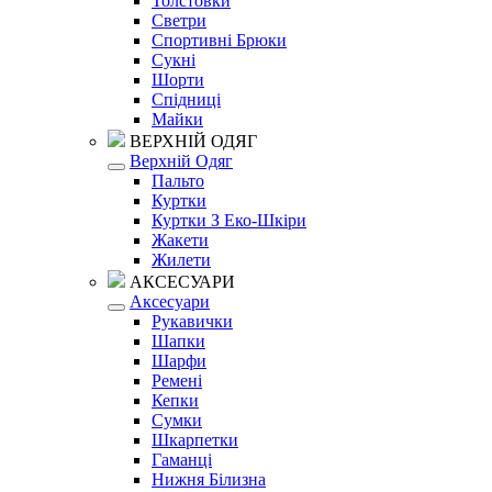
Толстовки
Светри
Спортивні Брюки
Сукні
Шорти
Спідниці
Майки
ВЕРХНІЙ ОДЯГ
Верхній Одяг
Пальто
Куртки
Куртки З Еко-Шкіри
Жакети
Жилети
АКСЕСУАРИ
Аксесуари
Рукавички
Шапки
Шарфи
Ремені
Кепки
Сумки
Шкарпетки
Гаманці
Нижня Білизна