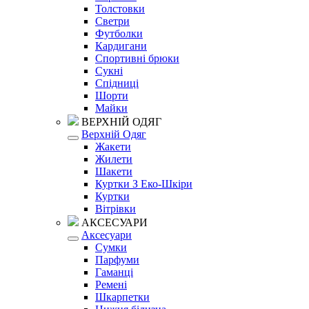
Толстовки
Светри
Футболки
Кардигани
Спортивні брюки
Сукні
Спідниці
Шорти
Майки
ВЕРХНІЙ ОДЯГ
Верхній Одяг
Жакети
Жилети
Шакети
Куртки З Еко-Шкіри
Куртки
Вітрівки
АКСЕСУАРИ
Аксесуари
Сумки
Парфуми
Гаманці
Ремені
Шкарпетки