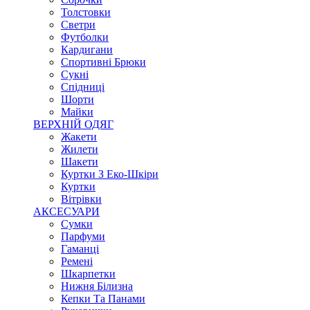
Толстовки
Светри
Футболки
Кардигани
Спортивні Брюки
Сукні
Спідниці
Шорти
Майки
ВЕРХНІЙ ОДЯГ
Жакети
Жилети
Шакети
Куртки З Еко-Шкіри
Куртки
Вітрівки
АКСЕСУАРИ
Сумки
Парфуми
Гаманці
Ремені
Шкарпетки
Нижня Білизна
Кепки Та Панами