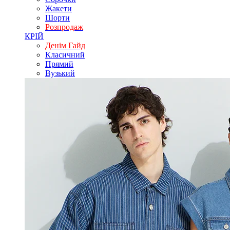
Жакети
Шорти
Розпродаж
КРІЙ
Денім Гайд
Класичний
Прямий
Вузький