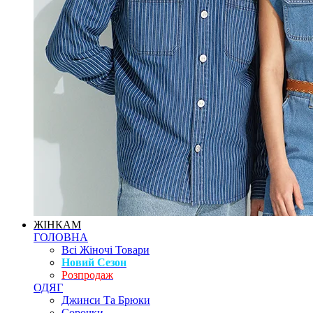
ЖІНКАМ
ГОЛОВНА
Всі Жіночі Товари
Новий Сезон
Розпродаж
ОДЯГ
Джинси Та Брюки
Сорочки