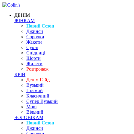
ДЕНІМ
ЖІНКАМ
Новий Сезон
Джинси
Сорочки
Жакети
Сукні
Спідниці
Шорти
Жилети
Розпродаж
КРІЙ
Денім Гайд
Вузький
Прямий
Класичний
Супер Вузький
Mom
Вільний
ЧОЛОВІКАМ
Новий Сезон
Джинси
Сорочки