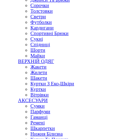
Сорочки
Толстовки
Светри
Футболки
Кардигани
Спортивні Брюки
Сукні
Спідниці
Шорти
Майки
ВЕРХНІЙ ОДЯГ
Жакети
Жилети
Шакети
Куртки З Еко-Шкіри
Куртки
Вітрівки
АКСЕСУАРИ
Сумки
Парфуми
Гаманці
Ремені
Шкарпетки
Нижня Білизна