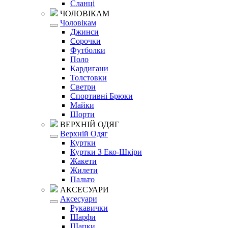
Сланці
ЧОЛОВІКАМ
Чоловікам
Джинси
Сорочки
Футболки
Поло
Кардигани
Толстовки
Светри
Спортивні Брюки
Майки
Шорти
ВЕРХНІЙ ОДЯГ
Верхній Одяг
Куртки
Куртки З Еко-Шкіри
Жакети
Жилети
Пальто
АКСЕСУАРИ
Аксесуари
Рукавички
Шарфи
Шапки