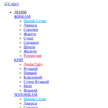
ДЕНІМ
ЖІНКАМ
Новий Сезон
Джинси
Сорочки
Жакети
Сукні
Спідниці
Шорти
Жилети
Розпродаж
КРІЙ
Денім Гайд
Вузький
Прямий
Класичний
Супер Вузький
Mom
Вільний
ЧОЛОВІКАМ
Новий Сезон
Джинси
Сорочки