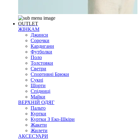
OUTLET
ЖІНКАМ
Джинси
Сорочки
Кардигани
Футболки
Поло
Толстовки
Светри
Спортивні Брюки
Сукні
Шорти
Спідниці
Майки
ВЕРХНІЙ ОДЯГ
Пальто
Куртки
Куртки З Еко-Шкіри
Жакети
Жилети
АКСЕСУАРИ