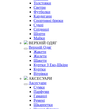
Толстовки
Светри
Футболки
Кардигани
Спортивні брюки
Сукні
Спідниці
Шорти
Майки
ВЕРХНІЙ ОДЯГ
Верхній Одяг
Жакети
Жилети
Шакети
Куртки З Еко-Шкіри
Куртки
Вітрівки
АКСЕСУАРИ
Аксесуари
Сумки
Парфуми
Гаманці
Ремені
Шкарпетки