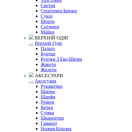
Толстовки
Светри
Спортивні Брюки
Сукні
Шорти
Спідниці
Майки
ВЕРХНІЙ ОДЯГ
Верхній Одяг
Пальто
Куртки
Куртки З Еко-Шкіри
Жакети
Жилети
АКСЕСУАРИ
Аксесуари
Рукавички
Шапки
Шарфи
Ремені
Кепки
Сумки
Шкарпетки
Гаманці
Нижня Білизна