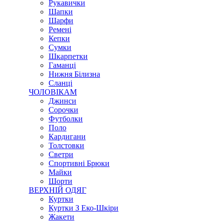
Рукавички
Шапки
Шарфи
Ремені
Кепки
Сумки
Шкарпетки
Гаманці
Нижня Білизна
Сланці
ЧОЛОВІКАМ
Джинси
Сорочки
Футболки
Поло
Кардигани
Толстовки
Светри
Спортивні Брюки
Майки
Шорти
ВЕРХНІЙ ОДЯГ
Куртки
Куртки З Еко-Шкіри
Жакети