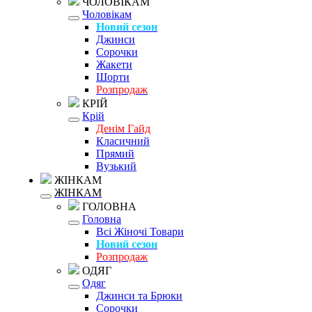
ЧОЛОВІКАМ
Чоловікам
Новий сезон
Джинси
Сорочки
Жакети
Шорти
Розпродаж
КРІЙ
Крій
Денім Гайд
Класичний
Прямий
Вузький
ЖІНКАМ
ЖІНКАМ
ГОЛОВНА
Головна
Всі Жіночі Товари
Новий сезон
Розпродаж
ОДЯГ
Одяг
Джинси та Брюки
Сорочки