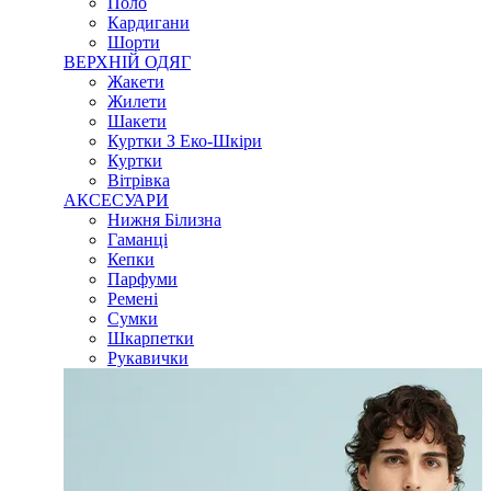
Поло
Кардигани
Шорти
ВЕРХНІЙ ОДЯГ
Жакети
Жилети
Шакети
Куртки З Еко-Шкіри
Куртки
Вітрівка
АКСЕСУАРИ
Нижня Білизна
Гаманці
Кепки
Парфуми
Ремені
Сумки
Шкарпетки
Рукавички