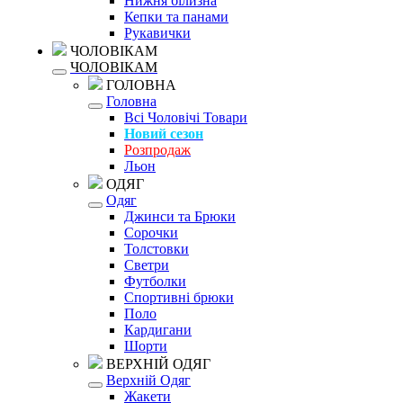
Нижня білизна
Кепки та панами
Рукавички
ЧОЛОВІКАМ
ЧОЛОВІКАМ
ГОЛОВНА
Головна
Всі Чоловічі Товари
Новий сезон
Розпродаж
Льон
ОДЯГ
Одяг
Джинси та Брюки
Сорочки
Толстовки
Светри
Футболки
Спортивні брюки
Поло
Кардигани
Шорти
ВЕРХНІЙ ОДЯГ
Верхній Одяг
Жакети