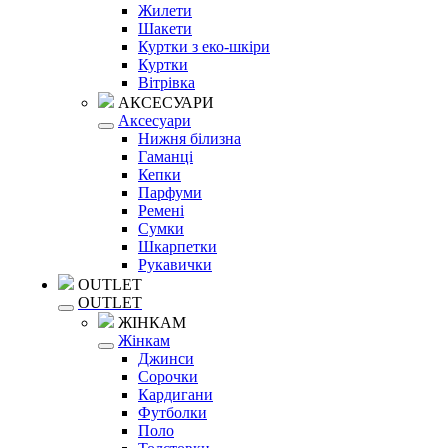
Жилети
Шакети
Куртки з еко-шкіри
Куртки
Вітрівка
АКСЕСУАРИ
Аксесуари
Нижня білизна
Гаманці
Кепки
Парфуми
Ремені
Сумки
Шкарпетки
Рукавички
OUTLET
OUTLET
ЖІНКАМ
Жінкам
Джинси
Сорочки
Кардигани
Футболки
Поло