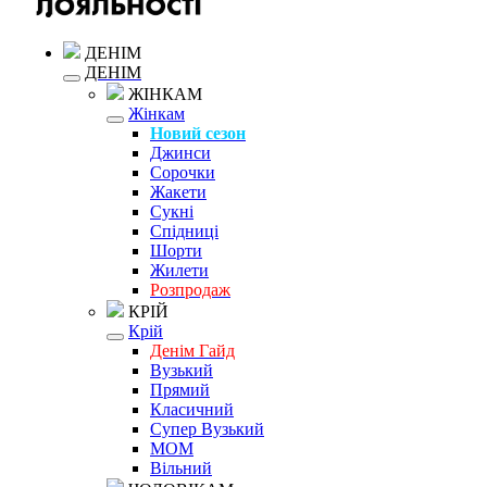
ДЕНІМ
ДЕНІМ
ЖІНКАМ
Жінкам
Новий сезон
Джинси
Сорочки
Жакети
Сукні
Спідниці
Шорти
Жилети
Розпродаж
КРІЙ
Крій
Денім Гайд
Вузький
Прямий
Класичний
Супер Вузький
MOM
Вільний