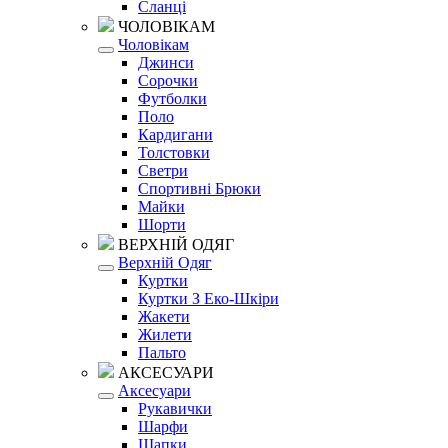
Сланці
ЧОЛОВІКАМ
Чоловікам
Джинси
Сорочки
Футболки
Поло
Кардигани
Толстовки
Светри
Спортивні Брюки
Майки
Шорти
ВЕРХНІЙ ОДЯГ
Верхній Одяг
Куртки
Куртки З Еко-Шкіри
Жакети
Жилети
Пальто
АКСЕСУАРИ
Аксесуари
Рукавички
Шарфи
Шапки