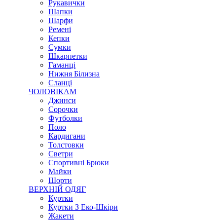
Рукавички
Шапки
Шарфи
Ремені
Кепки
Сумки
Шкарпетки
Гаманці
Нижня Білизна
Сланці
ЧОЛОВІКАМ
Джинси
Сорочки
Футболки
Поло
Кардигани
Толстовки
Светри
Спортивні Брюки
Майки
Шорти
ВЕРХНІЙ ОДЯГ
Куртки
Куртки З Еко-Шкіри
Жакети