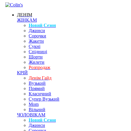
ДЕНІМ
ЖІНКАМ
Новий Сезон
Джинси
Сорочки
Жакети
Сукні
Спідниці
Шорти
Жилети
Розпродаж
КРІЙ
Денім Гайд
Вузький
Прямий
Класичний
Супер Вузький
Mom
Вільний
ЧОЛОВІКАМ
Новий Сезон
Джинси
Сорочки