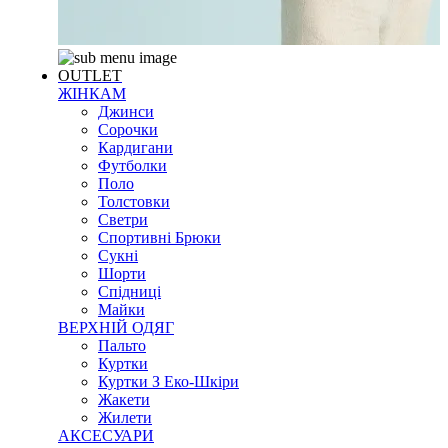
OUTLET
ЖІНКАМ
Джинси
Сорочки
Кардигани
Футболки
Поло
Толстовки
Светри
Спортивні Брюки
Сукні
Шорти
Спідниці
Майки
ВЕРХНІЙ ОДЯГ
Пальто
Куртки
Куртки З Еко-Шкіри
Жакети
Жилети
АКСЕСУАРИ