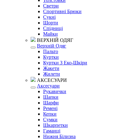
Толстовки
Светри
Спортивні Брюки
Сукні
Шорти
Спідниці
Майки
ВЕРХНІЙ ОДЯГ
Верхній Одяг
Пальто
Куртки
Куртки З Еко-Шкіри
Жакети
Жилети
АКСЕСУАРИ
Аксесуари
Рукавички
Шапки
Шарфи
Ремені
Кепки
Сумки
Шкарпетки
Гаманці
Нижня Білизна