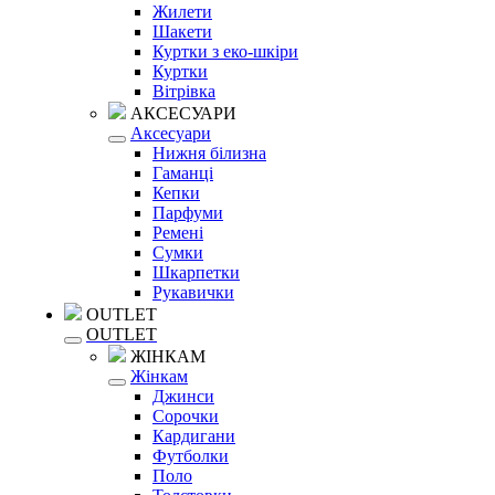
Жилети
Шакети
Куртки з еко-шкіри
Куртки
Вітрівка
АКСЕСУАРИ
Аксесуари
Нижня білизна
Гаманці
Кепки
Парфуми
Ремені
Сумки
Шкарпетки
Рукавички
OUTLET
OUTLET
ЖІНКАМ
Жінкам
Джинси
Сорочки
Кардигани
Футболки
Поло