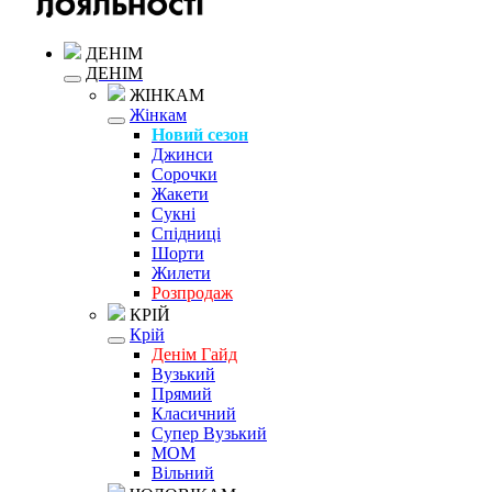
ДЕНІМ
ДЕНІМ
ЖІНКАМ
Жінкам
Новий сезон
Джинси
Сорочки
Жакети
Сукні
Спідниці
Шорти
Жилети
Розпродаж
КРІЙ
Крій
Денім Гайд
Вузький
Прямий
Класичний
Супер Вузький
MOM
Вільний