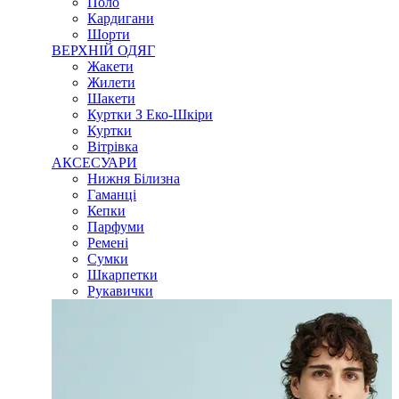
Поло
Кардигани
Шорти
ВЕРХНІЙ ОДЯГ
Жакети
Жилети
Шакети
Куртки З Еко-Шкіри
Куртки
Вітрівка
АКСЕСУАРИ
Нижня Білизна
Гаманці
Кепки
Парфуми
Ремені
Сумки
Шкарпетки
Рукавички