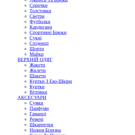
Сорочки
Толстовки
Светри
Футболки
Кардигани
Спортивні Брюки
Сукні
Спідниці
Шорти
Майки
ВЕРХНІЙ ОДЯГ
Жакети
Жилети
Шакети
Куртки З Еко-Шкіри
Куртки
Вітрівки
АКСЕСУАРИ
Сумки
Парфуми
Гаманці
Ремені
Шкарпетки
Нижня Білизна