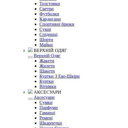
Толстовки
Светри
Футболки
Кардигани
Спортивні брюки
Сукні
Спідниці
Шорти
Майки
ВЕРХНІЙ ОДЯГ
Верхній Одяг
Жакети
Жилети
Шакети
Куртки З Еко-Шкіри
Куртки
Вітрівки
АКСЕСУАРИ
Аксесуари
Сумки
Парфуми
Гаманці
Ремені
Шкарпетки