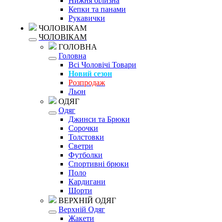
Нижня білизна
Кепки та панами
Рукавички
ЧОЛОВІКАМ
ЧОЛОВІКАМ
ГОЛОВНА
Головна
Всі Чоловічі Товари
Новий сезон
Розпродаж
Льон
ОДЯГ
Одяг
Джинси та Брюки
Сорочки
Толстовки
Светри
Футболки
Спортивні брюки
Поло
Кардигани
Шорти
ВЕРХНІЙ ОДЯГ
Верхній Одяг
Жакети