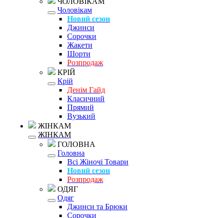
ЧОЛОВІКАМ
Чоловікам
Новий сезон
Джинси
Сорочки
Жакети
Шорти
Розпродаж
КРІЙ
Крій
Денім Гайд
Класичний
Прямий
Вузький
ЖІНКАМ
ЖІНКАМ
ГОЛОВНА
Головна
Всі Жіночі Товари
Новий сезон
Розпродаж
ОДЯГ
Одяг
Джинси та Брюки
Сорочки