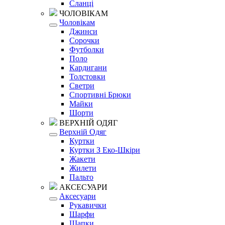
Сланці
ЧОЛОВІКАМ
Чоловікам
Джинси
Сорочки
Футболки
Поло
Кардигани
Толстовки
Светри
Спортивні Брюки
Майки
Шорти
ВЕРХНІЙ ОДЯГ
Верхній Одяг
Куртки
Куртки З Еко-Шкіри
Жакети
Жилети
Пальто
АКСЕСУАРИ
Аксесуари
Рукавички
Шарфи
Шапки