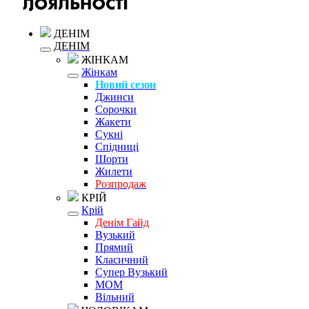
ДЕНІМ
ДЕНІМ
ЖІНКАМ
Жінкам
Новий сезон
Джинси
Сорочки
Жакети
Сукні
Спідниці
Шорти
Жилети
Розпродаж
КРІЙ
Крій
Денім Гайд
Вузький
Прямий
Класичний
Супер Вузький
MOM
Вільний