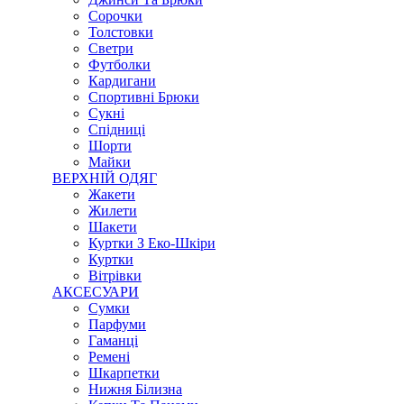
Сорочки
Толстовки
Светри
Футболки
Кардигани
Спортивні Брюки
Сукні
Спідниці
Шорти
Майки
ВЕРХНІЙ ОДЯГ
Жакети
Жилети
Шакети
Куртки З Еко-Шкіри
Куртки
Вітрівки
АКСЕСУАРИ
Сумки
Парфуми
Гаманці
Ремені
Шкарпетки
Нижня Білизна