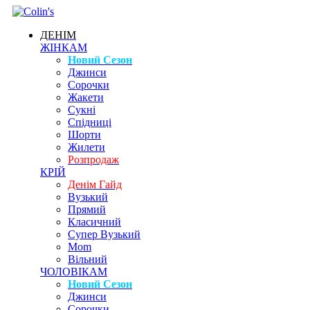
ДЕНІМ
ЖІНКАМ
Новий Сезон
Джинси
Сорочки
Жакети
Сукні
Спідниці
Шорти
Жилети
Розпродаж
КРІЙ
Денім Гайд
Вузький
Прямий
Класичний
Супер Вузький
Mom
Вільний
ЧОЛОВІКАМ
Новий Сезон
Джинси
Сорочки