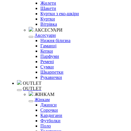
Жилети
Шакети
Куртки з еко-шкіри
Куртки
Вітрівка
АКСЕСУАРИ
Аксесуари
Нижня білизна
Гаманці
Кепки
Парфуми
Ремені
Сумки
Шкарпетки
Рукавички
OUTLET
OUTLET
ЖІНКАМ
Жінкам
Джинси
Сорочки
Кардигани
Футболки
Поло