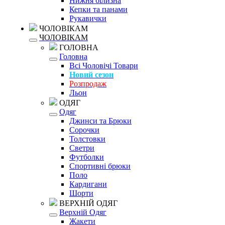
Нижня білизна
Кепки та панами
Рукавички
ЧОЛОВІКАМ
ЧОЛОВІКАМ
ГОЛОВНА
Головна
Всі Чоловічі Товари
Новий сезон
Розпродаж
Льон
ОДЯГ
Одяг
Джинси та Брюки
Сорочки
Толстовки
Светри
Футболки
Спортивні брюки
Поло
Кардигани
Шорти
ВЕРХНІЙ ОДЯГ
Верхній Одяг
Жакети