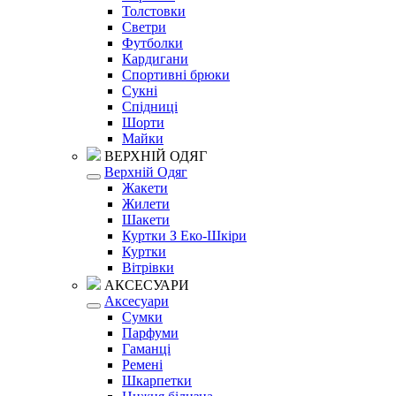
Толстовки
Светри
Футболки
Кардигани
Спортивні брюки
Сукні
Спідниці
Шорти
Майки
ВЕРХНІЙ ОДЯГ
Верхній Одяг
Жакети
Жилети
Шакети
Куртки З Еко-Шкіри
Куртки
Вітрівки
АКСЕСУАРИ
Аксесуари
Сумки
Парфуми
Гаманці
Ремені
Шкарпетки