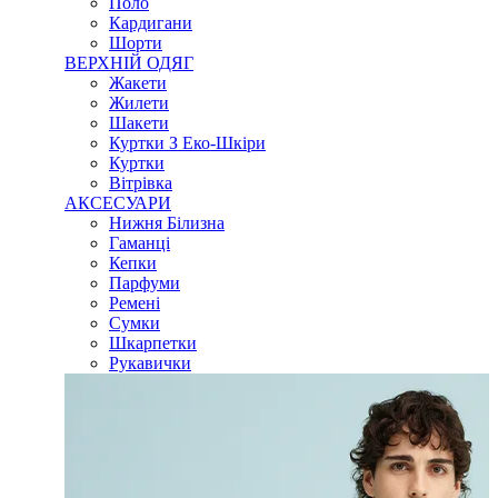
Поло
Кардигани
Шорти
ВЕРХНІЙ ОДЯГ
Жакети
Жилети
Шакети
Куртки З Еко-Шкіри
Куртки
Вітрівка
АКСЕСУАРИ
Нижня Білизна
Гаманці
Кепки
Парфуми
Ремені
Сумки
Шкарпетки
Рукавички