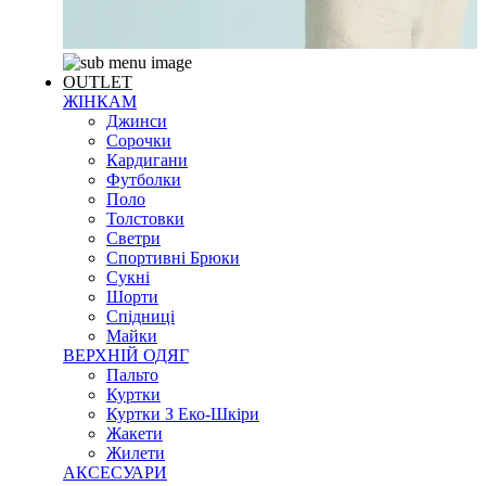
OUTLET
ЖІНКАМ
Джинси
Сорочки
Кардигани
Футболки
Поло
Толстовки
Светри
Спортивні Брюки
Сукні
Шорти
Спідниці
Майки
ВЕРХНІЙ ОДЯГ
Пальто
Куртки
Куртки З Еко-Шкіри
Жакети
Жилети
АКСЕСУАРИ