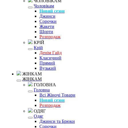
ЧОЛОВІКАМ
Чоловікам
Новий сезон
Джинси
Сорочки
Жакети
Шорти
Розпродаж
КРІЙ
Крій
Денім Гайд
Класичний
Прямий
Вузький
ЖІНКАМ
ЖІНКАМ
ГОЛОВНА
Головна
Всі Жіночі Товари
Новий сезон
Розпродаж
ОДЯГ
Одяг
Джинси та Брюки
Сорочки