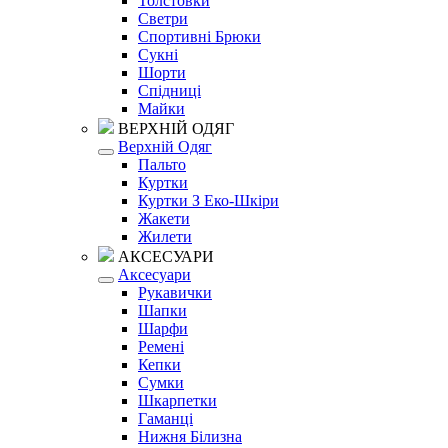
Толстовки
Светри
Спортивні Брюки
Сукні
Шорти
Спідниці
Майки
ВЕРХНІЙ ОДЯГ
Верхній Одяг
Пальто
Куртки
Куртки З Еко-Шкіри
Жакети
Жилети
АКСЕСУАРИ
Аксесуари
Рукавички
Шапки
Шарфи
Ремені
Кепки
Сумки
Шкарпетки
Гаманці
Нижня Білизна