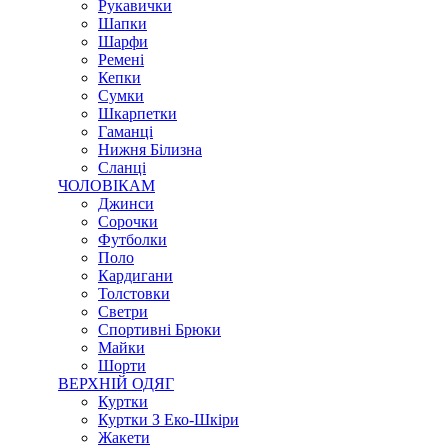
Рукавички
Шапки
Шарфи
Ремені
Кепки
Сумки
Шкарпетки
Гаманці
Нижня Білизна
Сланці
ЧОЛОВІКАМ
Джинси
Сорочки
Футболки
Поло
Кардигани
Толстовки
Светри
Спортивні Брюки
Майки
Шорти
ВЕРХНІЙ ОДЯГ
Куртки
Куртки З Еко-Шкіри
Жакети