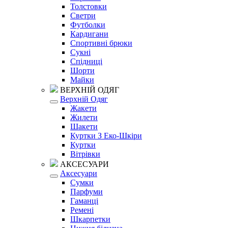
Толстовки
Светри
Футболки
Кардигани
Спортивні брюки
Сукні
Спідниці
Шорти
Майки
ВЕРХНІЙ ОДЯГ
Верхній Одяг
Жакети
Жилети
Шакети
Куртки З Еко-Шкіри
Куртки
Вітрівки
АКСЕСУАРИ
Аксесуари
Сумки
Парфуми
Гаманці
Ремені
Шкарпетки