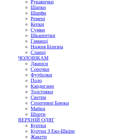
Рукавички
Шапки
Шарфи
Ремені
Кепки
Сумки
Шкарпетки
Гаманці
Нижня Білизна
Сланці
ЧОЛОВІКАМ
Джинси
Сорочки
Футболки
Поло
Кардигани
Толстовки
Светри
Спортивні Брюки
Майки
Шорти
ВЕРХНІЙ ОДЯГ
Куртки
Куртки З Еко-Шкіри
Жакети