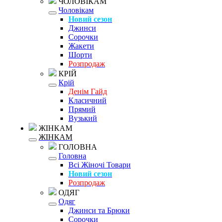
ЧОЛОВІКАМ
Чоловікам
Новий сезон
Джинси
Сорочки
Жакети
Шорти
Розпродаж
КРІЙ
Крій
Денім Гайд
Класичний
Прямий
Вузький
ЖІНКАМ
ЖІНКАМ
ГОЛОВНА
Головна
Всі Жіночі Товари
Новий сезон
Розпродаж
ОДЯГ
Одяг
Джинси та Брюки
Сорочки