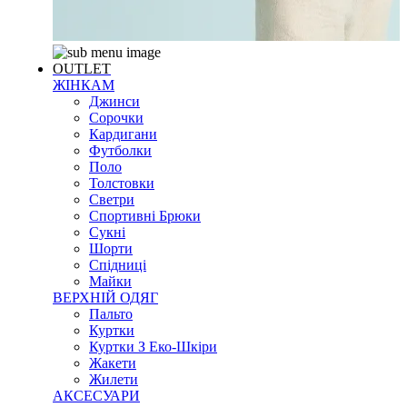
OUTLET
ЖІНКАМ
Джинси
Сорочки
Кардигани
Футболки
Поло
Толстовки
Светри
Спортивні Брюки
Сукні
Шорти
Спідниці
Майки
ВЕРХНІЙ ОДЯГ
Пальто
Куртки
Куртки З Еко-Шкіри
Жакети
Жилети
АКСЕСУАРИ