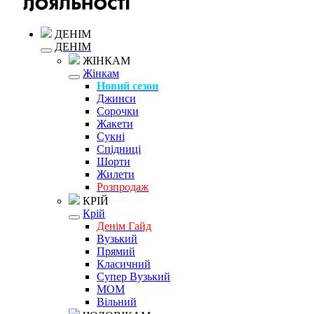
ДЕНІМ
ДЕНІМ
ЖІНКАМ
Жінкам
Новий сезон
Джинси
Сорочки
Жакети
Сукні
Спідниці
Шорти
Жилети
Розпродаж
КРІЙ
Крій
Денім Гайд
Вузький
Прямий
Класичний
Супер Вузький
MOM
Вільний