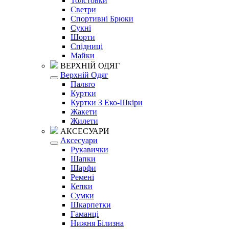
Толстовки
Светри
Спортивні Брюки
Сукні
Шорти
Спідниці
Майки
ВЕРХНІЙ ОДЯГ
Верхній Одяг
Пальто
Куртки
Куртки З Еко-Шкіри
Жакети
Жилети
АКСЕСУАРИ
Аксесуари
Рукавички
Шапки
Шарфи
Ремені
Кепки
Сумки
Шкарпетки
Гаманці
Нижня Білизна