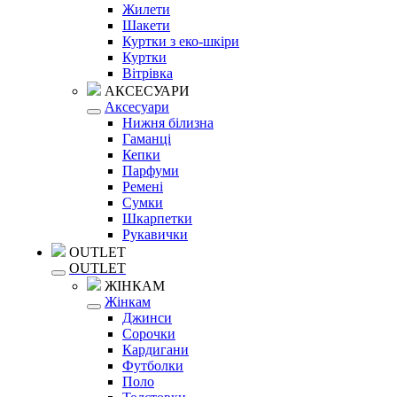
Жилети
Шакети
Куртки з еко-шкіри
Куртки
Вітрівка
АКСЕСУАРИ
Аксесуари
Нижня білизна
Гаманці
Кепки
Парфуми
Ремені
Сумки
Шкарпетки
Рукавички
OUTLET
OUTLET
ЖІНКАМ
Жінкам
Джинси
Сорочки
Кардигани
Футболки
Поло