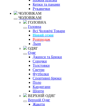
Нижня білизна
Кепки та панами
Рукавички
ЧОЛОВІКАМ
ЧОЛОВІКАМ
ГОЛОВНА
Головна
Всі Чоловічі Товари
Новий сезон
Розпродаж
Льон
ОДЯГ
Одяг
Джинси та Брюки
Сорочки
Толстовки
Светри
Футболки
Спортивні брюки
Поло
Кардигани
Шорти
ВЕРХНІЙ ОДЯГ
Верхній Одяг
Жакети