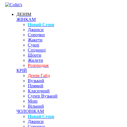
ДЕНІМ
ЖІНКАМ
Новий Сезон
Джинси
Сорочки
Жакети
Сукні
Спідниці
Шорти
Жилети
Розпродаж
КРІЙ
Денім Гайд
Вузький
Прямий
Класичний
Супер Вузький
Mom
Вільний
ЧОЛОВІКАМ
Новий Сезон
Джинси
Сорочки