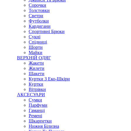
Сорочки
Толстовки
Светри
Футболки
Кардигани
Спортивні Брюки
Сукні
Спідниці
Шорти
Майки
ВЕРХНІЙ ОДЯГ
Жакети
Жилети
Шакети
Куртки З Еко-Шкіри
Куртки
Вітрівки
АКСЕСУАРИ
Сумки
Парфуми
Гаманці
Ремені
Шкарпетки
Нижня Білизна