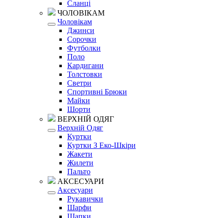
Сланці
ЧОЛОВІКАМ
Чоловікам
Джинси
Сорочки
Футболки
Поло
Кардигани
Толстовки
Светри
Спортивні Брюки
Майки
Шорти
ВЕРХНІЙ ОДЯГ
Верхній Одяг
Куртки
Куртки З Еко-Шкіри
Жакети
Жилети
Пальто
АКСЕСУАРИ
Аксесуари
Рукавички
Шарфи
Шапки