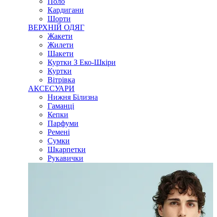
Поло
Кардигани
Шорти
ВЕРХНІЙ ОДЯГ
Жакети
Жилети
Шакети
Куртки З Еко-Шкіри
Куртки
Вітрівка
АКСЕСУАРИ
Нижня Білизна
Гаманці
Кепки
Парфуми
Ремені
Сумки
Шкарпетки
Рукавички