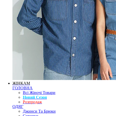
ЖІНКАМ
ГОЛОВНА
Всі Жіночі Товари
Новий Сезон
Розпродаж
ОДЯГ
Джинси Та Брюки
Сорочки