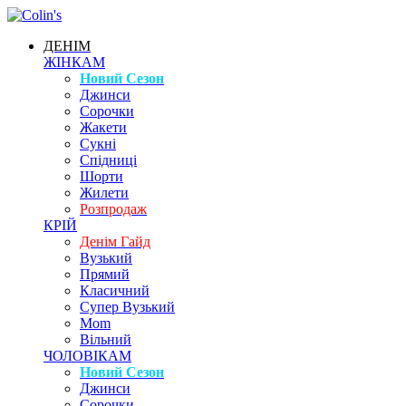
ДЕНІМ
ЖІНКАМ
Новий Сезон
Джинси
Сорочки
Жакети
Сукні
Спідниці
Шорти
Жилети
Розпродаж
КРІЙ
Денім Гайд
Вузький
Прямий
Класичний
Супер Вузький
Mom
Вільний
ЧОЛОВІКАМ
Новий Сезон
Джинси
Сорочки