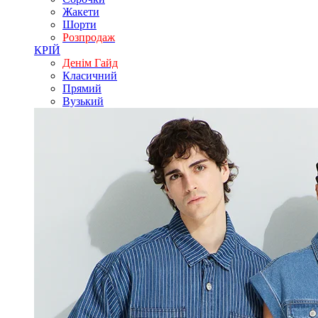
Жакети
Шорти
Розпродаж
КРІЙ
Денім Гайд
Класичний
Прямий
Вузький