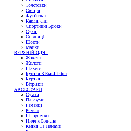
Толстовки
Светри
Футболки
Кардигани
Спортивні Брюки
Сукні
Спідниці
Шорти
Майки
ВЕРХНІЙ ОДЯГ
Жакети
Жилети
Шакети
Куртки З Еко-Шкіри
Куртки
Вітрівки
АКСЕСУАРИ
Сумки
Парфуми
Гаманці
Ремені
Шкарпетки
Нижня Білизна
Кепки Та Панами