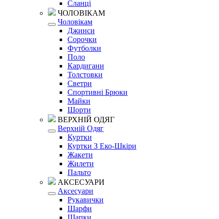
Сланці
ЧОЛОВІКАМ
Чоловікам
Джинси
Сорочки
Футболки
Поло
Кардигани
Толстовки
Светри
Спортивні Брюки
Майки
Шорти
ВЕРХНІЙ ОДЯГ
Верхній Одяг
Куртки
Куртки З Еко-Шкіри
Жакети
Жилети
Пальто
АКСЕСУАРИ
Аксесуари
Рукавички
Шарфи
Шапки