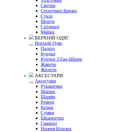
Толстовки
Светри
Спортивні Брюки
Сукні
Шорти
Спідниці
Майки
ВЕРХНІЙ ОДЯГ
Верхній Одяг
Пальто
Куртки
Куртки З Еко-Шкіри
Жакети
Жилети
АКСЕСУАРИ
Аксесуари
Рукавички
Шапки
Шарфи
Ремені
Кепки
Сумки
Шкарпетки
Гаманці
Нижня Білизна