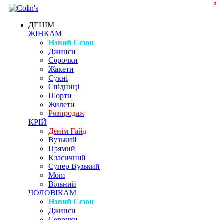
1
2
ДЕНІМ
ЖІНКАМ
Новий Сезон
Джинси
Сорочки
Жакети
Сукні
Спідниці
Шорти
Жилети
Розпродаж
КРІЙ
Денім Гайд
Вузький
Прямий
Класичний
Супер Вузький
Mom
Вільний
ЧОЛОВІКАМ
Новий Сезон
Джинси
Сорочки