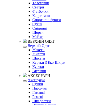
Толстовки
Светри
Футболки
Кардигани
Спортивні брюки
Сукні
Спідниці
Шорти
Майки
ВЕРХНІЙ ОДЯГ
Верхній Одяг
Жакети
Жилети
Шакети
Куртки З Еко-Шкіри
Куртки
Вітрівки
АКСЕСУАРИ
Аксесуари
Сумки
Парфуми
Гаманці
Ремені
Шкарпетки