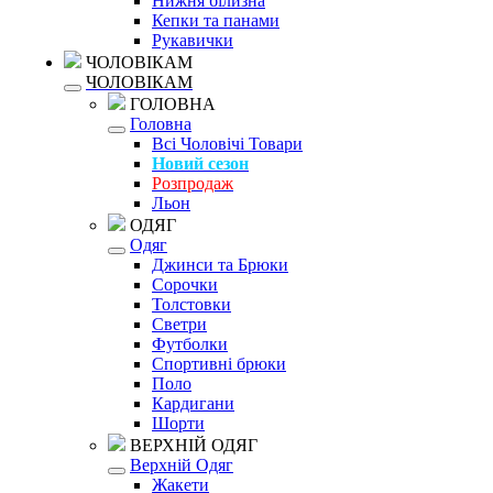
Нижня білизна
Кепки та панами
Рукавички
ЧОЛОВІКАМ
ЧОЛОВІКАМ
ГОЛОВНА
Головна
Всі Чоловічі Товари
Новий сезон
Розпродаж
Льон
ОДЯГ
Одяг
Джинси та Брюки
Сорочки
Толстовки
Светри
Футболки
Спортивні брюки
Поло
Кардигани
Шорти
ВЕРХНІЙ ОДЯГ
Верхній Одяг
Жакети