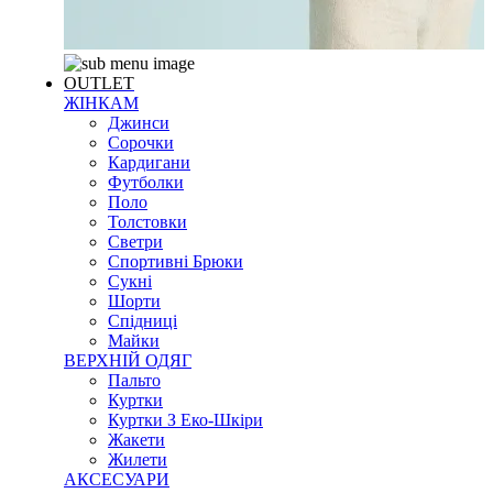
OUTLET
ЖІНКАМ
Джинси
Сорочки
Кардигани
Футболки
Поло
Толстовки
Светри
Спортивні Брюки
Сукні
Шорти
Спідниці
Майки
ВЕРХНІЙ ОДЯГ
Пальто
Куртки
Куртки З Еко-Шкіри
Жакети
Жилети
АКСЕСУАРИ