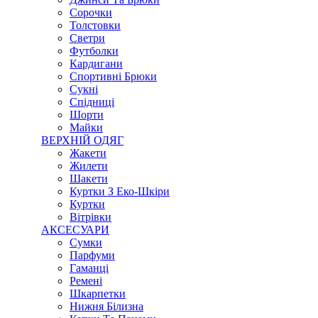
Сорочки
Толстовки
Светри
Футболки
Кардигани
Спортивні Брюки
Сукні
Спідниці
Шорти
Майки
ВЕРХНІЙ ОДЯГ
Жакети
Жилети
Шакети
Куртки З Еко-Шкіри
Куртки
Вітрівки
АКСЕСУАРИ
Сумки
Парфуми
Гаманці
Ремені
Шкарпетки
Нижня Білизна