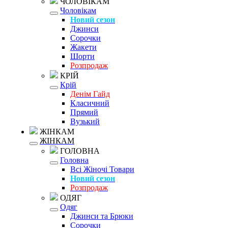
ЧОЛОВІКАМ
Чоловікам
Новий сезон
Джинси
Сорочки
Жакети
Шорти
Розпродаж
КРІЙ
Крій
Денім Гайд
Класичний
Прямий
Вузький
ЖІНКАМ
ЖІНКАМ
ГОЛОВНА
Головна
Всі Жіночі Товари
Новий сезон
Розпродаж
ОДЯГ
Одяг
Джинси та Брюки
Сорочки