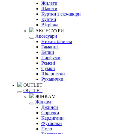
Жилети
Шакети
Куртки з еко-шкіри
Куртки
Вітрівка
АКСЕСУАРИ
Аксесуари
Нижня білизна
Гаманці
Кепки
Парфуми
Ремені
Сумки
Шкарпетки
Рукавички
OUTLET
OUTLET
ЖІНКАМ
Жінкам
Джинси
Сорочки
Кардигани
Футболки
Поло