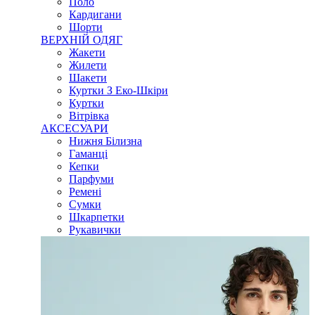
Поло
Кардигани
Шорти
ВЕРХНІЙ ОДЯГ
Жакети
Жилети
Шакети
Куртки З Еко-Шкіри
Куртки
Вітрівка
АКСЕСУАРИ
Нижня Білизна
Гаманці
Кепки
Парфуми
Ремені
Сумки
Шкарпетки
Рукавички