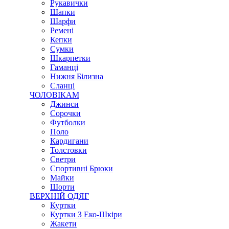
Рукавички
Шапки
Шарфи
Ремені
Кепки
Сумки
Шкарпетки
Гаманці
Нижня Білизна
Сланці
ЧОЛОВІКАМ
Джинси
Сорочки
Футболки
Поло
Кардигани
Толстовки
Светри
Спортивні Брюки
Майки
Шорти
ВЕРХНІЙ ОДЯГ
Куртки
Куртки З Еко-Шкіри
Жакети