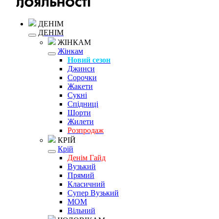
ДЕНІМ
ДЕНІМ
ЖІНКАМ
Жінкам
Новий сезон
Джинси
Сорочки
Жакети
Сукні
Спідниці
Шорти
Жилети
Розпродаж
КРІЙ
Крій
Денім Гайд
Вузький
Прямий
Класичний
Супер Вузький
MOM
Вільний