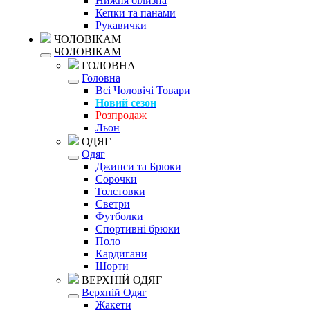
Нижня білизна
Кепки та панами
Рукавички
ЧОЛОВІКАМ
ЧОЛОВІКАМ
ГОЛОВНА
Головна
Всі Чоловічі Товари
Новий сезон
Розпродаж
Льон
ОДЯГ
Одяг
Джинси та Брюки
Сорочки
Толстовки
Светри
Футболки
Спортивні брюки
Поло
Кардигани
Шорти
ВЕРХНІЙ ОДЯГ
Верхній Одяг
Жакети