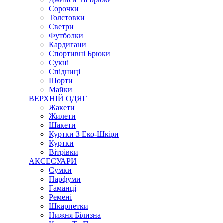
Сорочки
Толстовки
Светри
Футболки
Кардигани
Спортивні Брюки
Сукні
Спідниці
Шорти
Майки
ВЕРХНІЙ ОДЯГ
Жакети
Жилети
Шакети
Куртки З Еко-Шкіри
Куртки
Вітрівки
АКСЕСУАРИ
Сумки
Парфуми
Гаманці
Ремені
Шкарпетки
Нижня Білизна