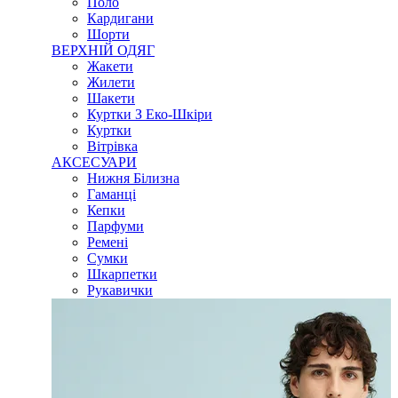
Поло
Кардигани
Шорти
ВЕРХНІЙ ОДЯГ
Жакети
Жилети
Шакети
Куртки З Еко-Шкіри
Куртки
Вітрівка
АКСЕСУАРИ
Нижня Білизна
Гаманці
Кепки
Парфуми
Ремені
Сумки
Шкарпетки
Рукавички