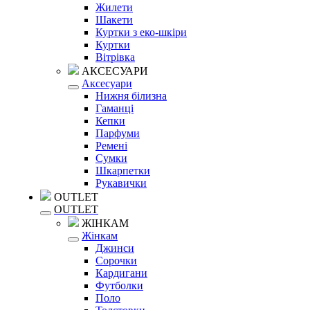
Жилети
Шакети
Куртки з еко-шкіри
Куртки
Вітрівка
АКСЕСУАРИ
Аксесуари
Нижня білизна
Гаманці
Кепки
Парфуми
Ремені
Сумки
Шкарпетки
Рукавички
OUTLET
OUTLET
ЖІНКАМ
Жінкам
Джинси
Сорочки
Кардигани
Футболки
Поло