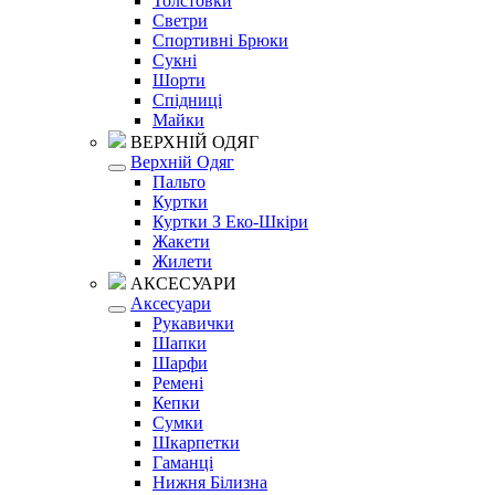
Толстовки
Светри
Спортивні Брюки
Сукні
Шорти
Спідниці
Майки
ВЕРХНІЙ ОДЯГ
Верхній Одяг
Пальто
Куртки
Куртки З Еко-Шкіри
Жакети
Жилети
АКСЕСУАРИ
Аксесуари
Рукавички
Шапки
Шарфи
Ремені
Кепки
Сумки
Шкарпетки
Гаманці
Нижня Білизна