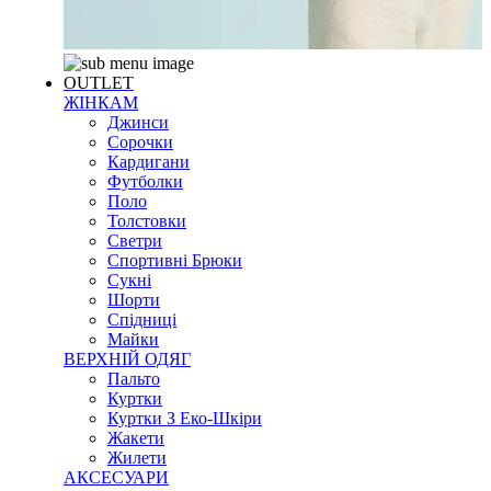
OUTLET
ЖІНКАМ
Джинси
Сорочки
Кардигани
Футболки
Поло
Толстовки
Светри
Спортивні Брюки
Сукні
Шорти
Спідниці
Майки
ВЕРХНІЙ ОДЯГ
Пальто
Куртки
Куртки З Еко-Шкіри
Жакети
Жилети
АКСЕСУАРИ