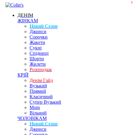
1
ДЕНІМ
ЖІНКАМ
Новий Сезон
Джинси
Сорочки
Жакети
Сукні
Спідниці
Шорти
Жилети
Розпродаж
КРІЙ
Денім Гайд
Вузький
Прямий
Класичний
Супер Вузький
Mom
Вільний
ЧОЛОВІКАМ
Новий Сезон
Джинси
Сорочки