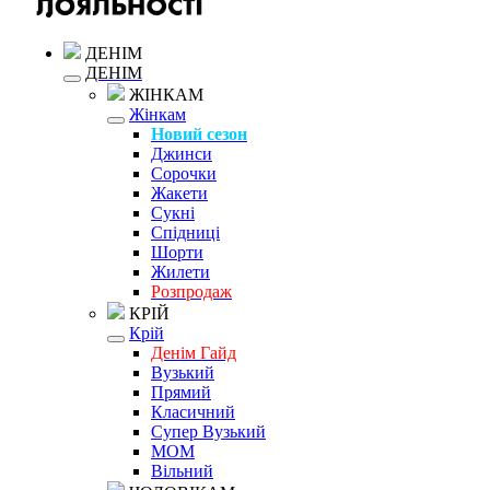
ДЕНІМ
ДЕНІМ
ЖІНКАМ
Жінкам
Новий сезон
Джинси
Сорочки
Жакети
Сукні
Спідниці
Шорти
Жилети
Розпродаж
КРІЙ
Крій
Денім Гайд
Вузький
Прямий
Класичний
Супер Вузький
MOM
Вільний