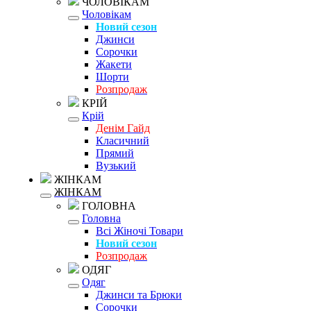
ЧОЛОВІКАМ
Чоловікам
Новий сезон
Джинси
Сорочки
Жакети
Шорти
Розпродаж
КРІЙ
Крій
Денім Гайд
Класичний
Прямий
Вузький
ЖІНКАМ
ЖІНКАМ
ГОЛОВНА
Головна
Всі Жіночі Товари
Новий сезон
Розпродаж
ОДЯГ
Одяг
Джинси та Брюки
Сорочки