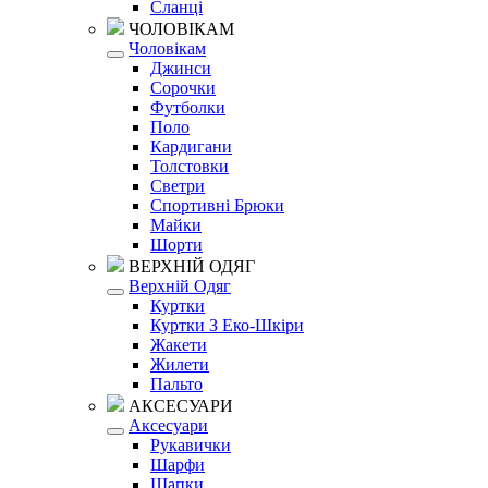
Сланці
ЧОЛОВІКАМ
Чоловікам
Джинси
Сорочки
Футболки
Поло
Кардигани
Толстовки
Светри
Спортивні Брюки
Майки
Шорти
ВЕРХНІЙ ОДЯГ
Верхній Одяг
Куртки
Куртки З Еко-Шкіри
Жакети
Жилети
Пальто
АКСЕСУАРИ
Аксесуари
Рукавички
Шарфи
Шапки