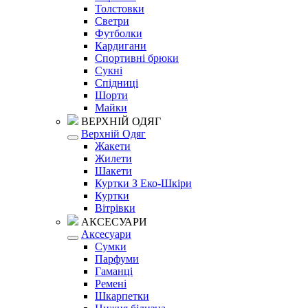
Толстовки
Светри
Футболки
Кардигани
Спортивні брюки
Сукні
Спідниці
Шорти
Майки
ВЕРХНІЙ ОДЯГ
Верхній Одяг
Жакети
Жилети
Шакети
Куртки З Еко-Шкіри
Куртки
Вітрівки
АКСЕСУАРИ
Аксесуари
Сумки
Парфуми
Гаманці
Ремені
Шкарпетки