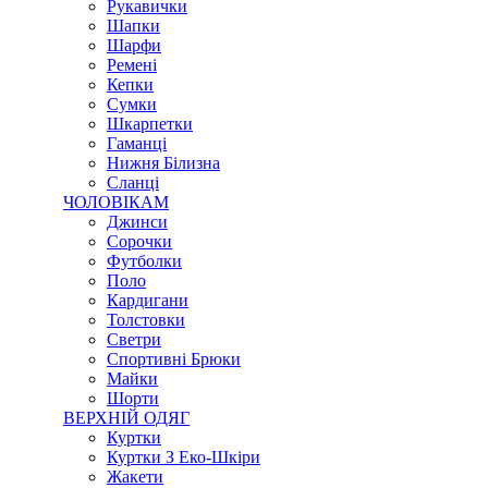
Рукавички
Шапки
Шарфи
Ремені
Кепки
Сумки
Шкарпетки
Гаманці
Нижня Білизна
Сланці
ЧОЛОВІКАМ
Джинси
Сорочки
Футболки
Поло
Кардигани
Толстовки
Светри
Спортивні Брюки
Майки
Шорти
ВЕРХНІЙ ОДЯГ
Куртки
Куртки З Еко-Шкіри
Жакети