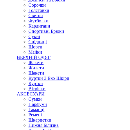
Сорочки
Толстовки
Светри
Футболки
Кардигани
Спортивні Брюки
Сукні
Спідниці
Шорти
Майки
ВЕРХНІЙ ОДЯГ
Жакети
Жилети
Шакети
Куртки З Еко-Шкіри
Куртки
Вітрівки
АКСЕСУАРИ
Сумки
Парфуми
Гаманці
Ремені
Шкарпетки
Нижня Білизна