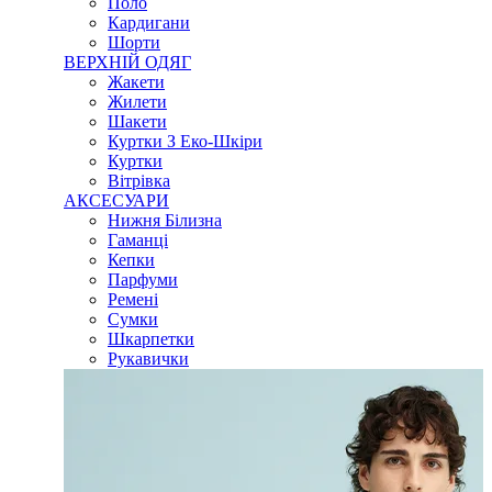
Поло
Кардигани
Шорти
ВЕРХНІЙ ОДЯГ
Жакети
Жилети
Шакети
Куртки З Еко-Шкіри
Куртки
Вітрівка
АКСЕСУАРИ
Нижня Білизна
Гаманці
Кепки
Парфуми
Ремені
Сумки
Шкарпетки
Рукавички