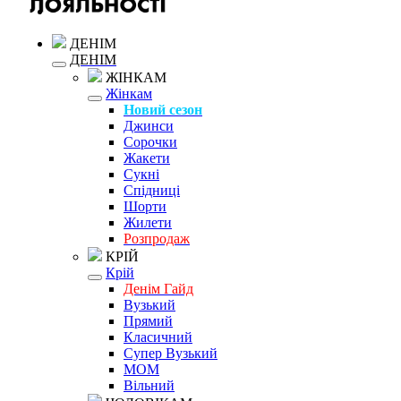
ДЕНІМ
ДЕНІМ
ЖІНКАМ
Жінкам
Новий сезон
Джинси
Сорочки
Жакети
Сукні
Спідниці
Шорти
Жилети
Розпродаж
КРІЙ
Крій
Денім Гайд
Вузький
Прямий
Класичний
Супер Вузький
MOM
Вільний