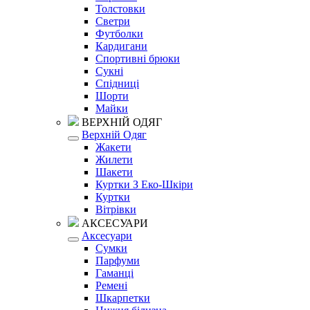
Толстовки
Светри
Футболки
Кардигани
Спортивні брюки
Сукні
Спідниці
Шорти
Майки
ВЕРХНІЙ ОДЯГ
Верхній Одяг
Жакети
Жилети
Шакети
Куртки З Еко-Шкіри
Куртки
Вітрівки
АКСЕСУАРИ
Аксесуари
Сумки
Парфуми
Гаманці
Ремені
Шкарпетки