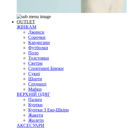
OUTLET
ЖІНКАМ
Джинси
Сорочки
Кардигани
Футболки
Поло
Толстовки
Светри
Спортивні Брюки
Сукні
Шорти
Спідниці
Майки
ВЕРХНІЙ ОДЯГ
Пальто
Куртки
Куртки З Еко-Шкіри
Жакети
Жилети
АКСЕСУАРИ