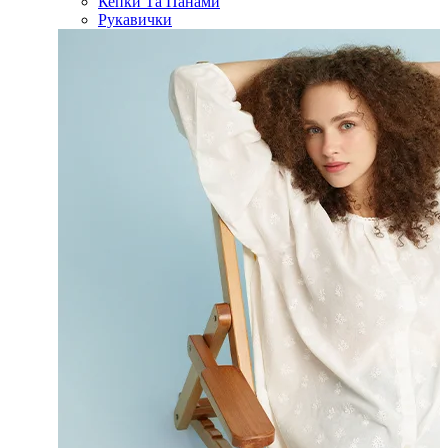
Кепки Та Панами
Рукавички