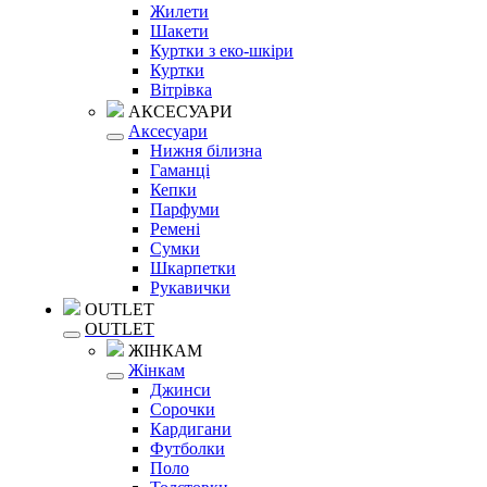
Жилети
Шакети
Куртки з еко-шкіри
Куртки
Вітрівка
АКСЕСУАРИ
Аксесуари
Нижня білизна
Гаманці
Кепки
Парфуми
Ремені
Сумки
Шкарпетки
Рукавички
OUTLET
OUTLET
ЖІНКАМ
Жінкам
Джинси
Сорочки
Кардигани
Футболки
Поло