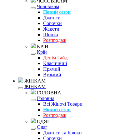
ЧОЛОВІКАМ
Чоловікам
Новий сезон
Джинси
Сорочки
Жакети
Шорти
Розпродаж
КРІЙ
Крій
Денім Гайд
Класичний
Прямий
Вузький
ЖІНКАМ
ЖІНКАМ
ГОЛОВНА
Головна
Всі Жіночі Товари
Новий сезон
Розпродаж
ОДЯГ
Одяг
Джинси та Брюки
Сорочки