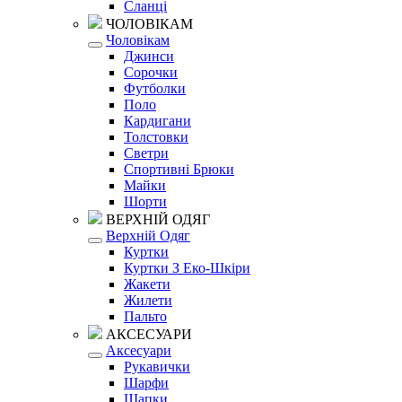
Сланці
ЧОЛОВІКАМ
Чоловікам
Джинси
Сорочки
Футболки
Поло
Кардигани
Толстовки
Светри
Спортивні Брюки
Майки
Шорти
ВЕРХНІЙ ОДЯГ
Верхній Одяг
Куртки
Куртки З Еко-Шкіри
Жакети
Жилети
Пальто
АКСЕСУАРИ
Аксесуари
Рукавички
Шарфи
Шапки