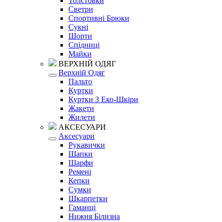
Толстовки
Светри
Спортивні Брюки
Сукні
Шорти
Спідниці
Майки
ВЕРХНІЙ ОДЯГ
Верхній Одяг
Пальто
Куртки
Куртки З Еко-Шкіри
Жакети
Жилети
АКСЕСУАРИ
Аксесуари
Рукавички
Шапки
Шарфи
Ремені
Кепки
Сумки
Шкарпетки
Гаманці
Нижня Білизна