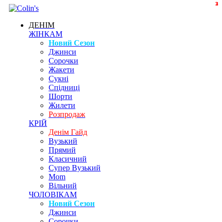
2
2
3
3
ДЕНІМ
ЖІНКАМ
Новий Сезон
Джинси
Сорочки
Жакети
Сукні
Спідниці
Шорти
Жилети
Розпродаж
КРІЙ
Денім Гайд
Вузький
Прямий
Класичний
Супер Вузький
Mom
Вільний
ЧОЛОВІКАМ
Новий Сезон
Джинси
Сорочки