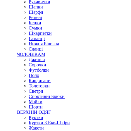
Рукавички
Шапки
Шарфи
Ремені
Кепки
Сумки
Шкарпетки
Гаманці
Нижня Білизна
Сланці
ЧОЛОВІКАМ
Джинси
Сорочки
Футболки
Поло
Кардигани
Толстовки
Светри
Спортивні Брюки
Майки
Шорти
ВЕРХНІЙ ОДЯГ
Куртки
Куртки З Еко-Шкіри
Жакети