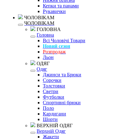
Нижня білизна
Кепки та панами
Рукавички
ЧОЛОВІКАМ
ЧОЛОВІКАМ
ГОЛОВНА
Головна
Всі Чоловічі Товари
Новий сезон
Розпродаж
Льон
ОДЯГ
Одяг
Джинси та Брюки
Сорочки
Толстовки
Светри
Футболки
Спортивні брюки
Поло
Кардигани
Шорти
ВЕРХНІЙ ОДЯГ
Верхній Одяг
Жакети