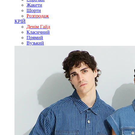
Жакети
Шорти
Розпродаж
КРІЙ
Денім Гайд
Класичний
Прямий
Вузький