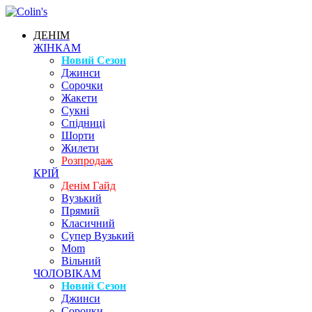
ДЕНІМ
ЖІНКАМ
Новий Сезон
Джинси
Сорочки
Жакети
Сукні
Спідниці
Шорти
Жилети
Розпродаж
КРІЙ
Денім Гайд
Вузький
Прямий
Класичний
Супер Вузький
Mom
Вільний
ЧОЛОВІКАМ
Новий Сезон
Джинси
Сорочки