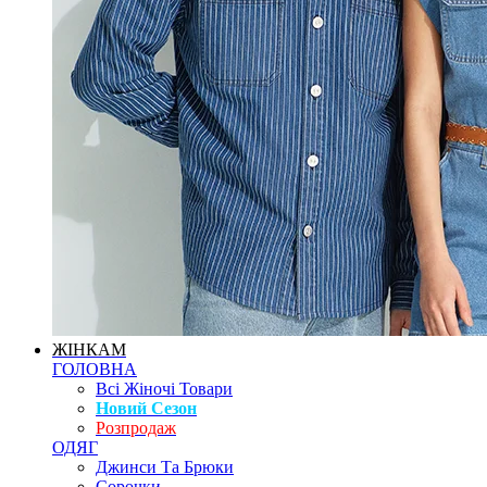
ЖІНКАМ
ГОЛОВНА
Всі Жіночі Товари
Новий Сезон
Розпродаж
ОДЯГ
Джинси Та Брюки
Сорочки