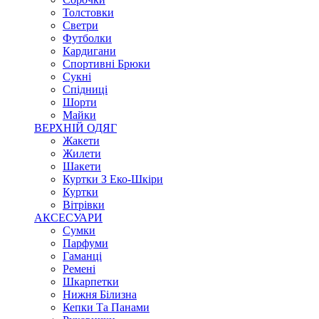
Толстовки
Светри
Футболки
Кардигани
Спортивні Брюки
Сукні
Спідниці
Шорти
Майки
ВЕРХНІЙ ОДЯГ
Жакети
Жилети
Шакети
Куртки З Еко-Шкіри
Куртки
Вітрівки
АКСЕСУАРИ
Сумки
Парфуми
Гаманці
Ремені
Шкарпетки
Нижня Білизна
Кепки Та Панами