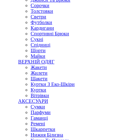
Сорочки
Толстовки
Светри
Футболки
Кардигани
Спортивні Брюки
Сукні
Спідниці
Шорти
Майки
ВЕРХНІЙ ОДЯГ
Жакети
Жилети
Шакети
Куртки З Еко-Шкіри
Куртки
Вітрівки
АКСЕСУАРИ
Сумки
Парфуми
Гаманці
Ремені
Шкарпетки
Нижня Білизна