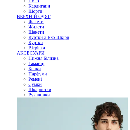
Поло
Кардигани
Шорти
ВЕРХНІЙ ОДЯГ
Жакети
Жилети
Шакети
Куртки З Еко-Шкіри
Куртки
Вітрівка
АКСЕСУАРИ
Нижня Білизна
Гаманці
Кепки
Парфуми
Ремені
Сумки
Шкарпетки
Рукавички