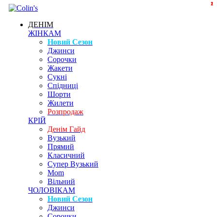
1
1
2
ДЕНІМ
ЖІНКАМ
Новий Сезон
Джинси
Сорочки
Жакети
Сукні
Спідниці
Шорти
Жилети
Розпродаж
КРІЙ
Денім Гайд
Вузький
Прямий
Класичний
Супер Вузький
Mom
Вільний
ЧОЛОВІКАМ
Новий Сезон
Джинси
Сорочки