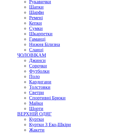
Рукавички
Шапки
Шарфи
Ремені
Кепки
Сумки
Шкарпетки
Гаманці
Нижня Білизна
Сланці
ЧОЛОВІКАМ
Джинси
Сорочки
Футболки
Поло
Кардигани
Толстовки
Светри
Спортивні Брюки
Майки
Шорти
ВЕРХНІЙ ОДЯГ
Куртки
Куртки З Еко-Шкіри
Жакети