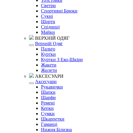
Толстовки
Светри
Спортивні Брюки
Сукні
Шорти
Спідниці
Майки
ВЕРХНІЙ ОДЯГ
Верхній Одяг
Пальто
Куртки
Куртки З Еко-Шкіри
Жакети
Жилети
АКСЕСУАРИ
Аксесуари
Рукавички
Шапки
Шарфи
Ремені
Кепки
Сумки
Шкарпетки
Гаманці
Нижня Білизна