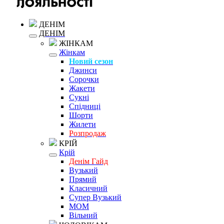
ДЕНІМ
ДЕНІМ
ЖІНКАМ
Жінкам
Новий сезон
Джинси
Сорочки
Жакети
Сукні
Спідниці
Шорти
Жилети
Розпродаж
КРІЙ
Крій
Денім Гайд
Вузький
Прямий
Класичний
Супер Вузький
MOM
Вільний