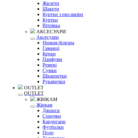
Жилети
Шакети
Куртки з еко-шкіри
Куртки
Вітрівка
АКСЕСУАРИ
Аксесуари
Нижня білизна
Гаманці
Кепки
Парфуми
Ремені
Сумки
Шкарпетки
Рукавички
OUTLET
OUTLET
ЖІНКАМ
Жінкам
Джинси
Сорочки
Кардигани
Футболки
Поло