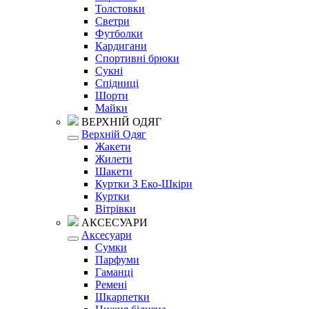
Толстовки
Светри
Футболки
Кардигани
Спортивні брюки
Сукні
Спідниці
Шорти
Майки
ВЕРХНІЙ ОДЯГ
Верхній Одяг
Жакети
Жилети
Шакети
Куртки З Еко-Шкіри
Куртки
Вітрівки
АКСЕСУАРИ
Аксесуари
Сумки
Парфуми
Гаманці
Ремені
Шкарпетки