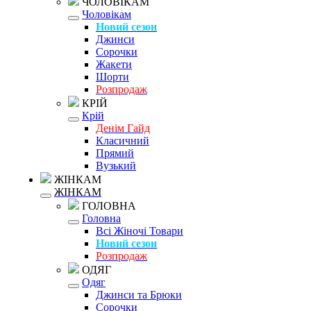
ЧОЛОВІКАМ
Чоловікам
Новий сезон
Джинси
Сорочки
Жакети
Шорти
Розпродаж
КРІЙ
Крій
Денім Гайд
Класичний
Прямий
Вузький
ЖІНКАМ
ЖІНКАМ
ГОЛОВНА
Головна
Всі Жіночі Товари
Новий сезон
Розпродаж
ОДЯГ
Одяг
Джинси та Брюки
Сорочки