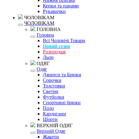
Нижня білизна
Кепки та панами
Рукавички
ЧОЛОВІКАМ
ЧОЛОВІКАМ
ГОЛОВНА
Головна
Всі Чоловічі Товари
Новий сезон
Розпродаж
Льон
ОДЯГ
Одяг
Джинси та Брюки
Сорочки
Толстовки
Светри
Футболки
Спортивні брюки
Поло
Кардигани
Шорти
ВЕРХНІЙ ОДЯГ
Верхній Одяг
Жакети