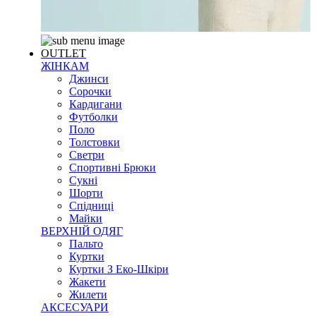
OUTLET
ЖІНКАМ
Джинси
Сорочки
Кардигани
Футболки
Поло
Толстовки
Светри
Спортивні Брюки
Сукні
Шорти
Спідниці
Майки
ВЕРХНІЙ ОДЯГ
Пальто
Куртки
Куртки З Еко-Шкіри
Жакети
Жилети
АКСЕСУАРИ