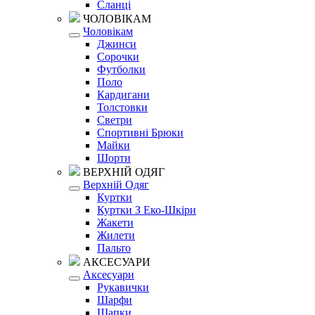
Сланці
ЧОЛОВІКАМ
Чоловікам
Джинси
Сорочки
Футболки
Поло
Кардигани
Толстовки
Светри
Спортивні Брюки
Майки
Шорти
ВЕРХНІЙ ОДЯГ
Верхній Одяг
Куртки
Куртки З Еко-Шкіри
Жакети
Жилети
Пальто
АКСЕСУАРИ
Аксесуари
Рукавички
Шарфи
Шапки