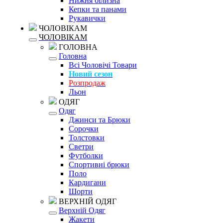
Нижня білизна
Кепки та панами
Рукавички
ЧОЛОВІКАМ
ЧОЛОВІКАМ
ГОЛОВНА
Головна
Всі Чоловічі Товари
Новий сезон
Розпродаж
Льон
ОДЯГ
Одяг
Джинси та Брюки
Сорочки
Толстовки
Светри
Футболки
Спортивні брюки
Поло
Кардигани
Шорти
ВЕРХНІЙ ОДЯГ
Верхній Одяг
Жакети