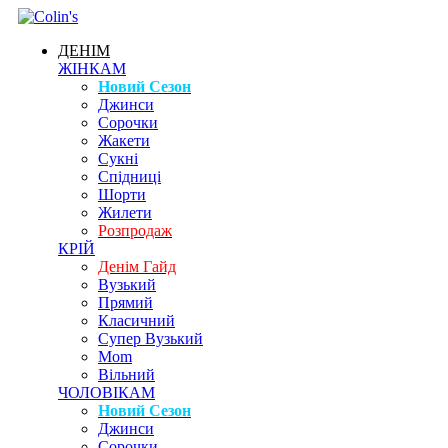
ДЕНІМ
ЖІНКАМ
Новий Сезон
Джинси
Сорочки
Жакети
Сукні
Спідниці
Шорти
Жилети
Розпродаж
КРІЙ
Денім Гайд
Вузький
Прямий
Класичний
Супер Вузький
Mom
Вільний
ЧОЛОВІКАМ
Новий Сезон
Джинси
Сорочки