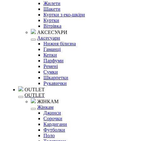
Жилети
Шакети
Куртки з еко-шкіри
Куртки
Вітрівка
АКСЕСУАРИ
Аксесуари
Нижня білизна
Гаманці
Кепки
Парфуми
Ремені
Сумки
Шкарпетки
Рукавички
OUTLET
OUTLET
ЖІНКАМ
Жінкам
Джинси
Сорочки
Кардигани
Футболки
Поло