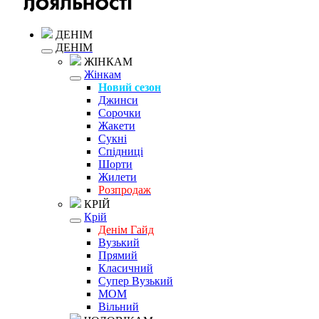
ДЕНІМ
ДЕНІМ
ЖІНКАМ
Жінкам
Новий сезон
Джинси
Сорочки
Жакети
Сукні
Спідниці
Шорти
Жилети
Розпродаж
КРІЙ
Крій
Денім Гайд
Вузький
Прямий
Класичний
Супер Вузький
MOM
Вільний