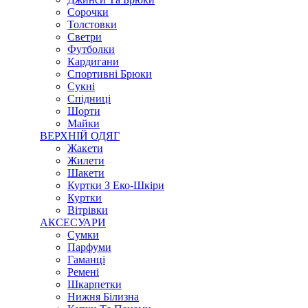
Сорочки
Толстовки
Светри
Футболки
Кардигани
Спортивні Брюки
Сукні
Спідниці
Шорти
Майки
ВЕРХНІЙ ОДЯГ
Жакети
Жилети
Шакети
Куртки З Еко-Шкіри
Куртки
Вітрівки
АКСЕСУАРИ
Сумки
Парфуми
Гаманці
Ремені
Шкарпетки
Нижня Білизна