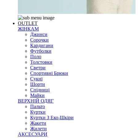
OUTLET
ЖІНКАМ
Джинси
Сорочки
Кардигани
Футболки
Поло
Толстовки
Светри
Спортивні Брюки
Сукні
Шорти
Спідниці
Майки
ВЕРХНІЙ ОДЯГ
Пальто
Куртки
Куртки З Еко-Шкіри
Жакети
Жилети
АКСЕСУАРИ