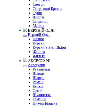
Толстовки
Светри
Спортивні Брюки
Сукні
Шорти
Спідниці
Майки
ВЕРХНІЙ ОДЯГ
Верхній Одяг
Пальто
Куртки
Куртки З Еко-Шкіри
Жакети
Жилети
АКСЕСУАРИ
Аксесуари
Рукавички
Шапки
Шарфи
Ремені
Кепки
Сумки
Шкарпетки
Гаманці
Нижня Білизна