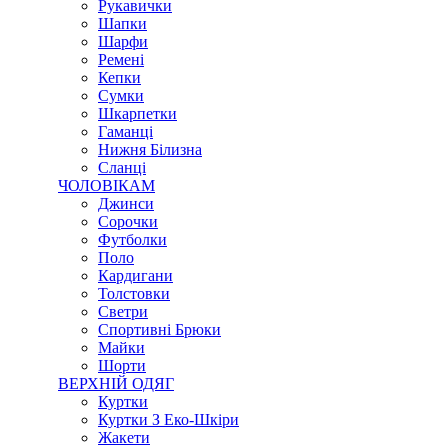
Рукавички
Шапки
Шарфи
Ремені
Кепки
Сумки
Шкарпетки
Гаманці
Нижня Білизна
Сланці
ЧОЛОВІКАМ
Джинси
Сорочки
Футболки
Поло
Кардигани
Толстовки
Светри
Спортивні Брюки
Майки
Шорти
ВЕРХНІЙ ОДЯГ
Куртки
Куртки З Еко-Шкіри
Жакети