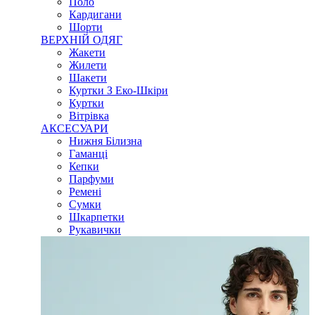
Поло
Кардигани
Шорти
ВЕРХНІЙ ОДЯГ
Жакети
Жилети
Шакети
Куртки З Еко-Шкіри
Куртки
Вітрівка
АКСЕСУАРИ
Нижня Білизна
Гаманці
Кепки
Парфуми
Ремені
Сумки
Шкарпетки
Рукавички