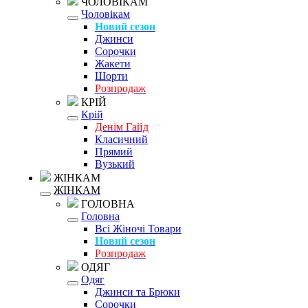
ЧОЛОВІКАМ
Чоловікам
Новий сезон
Джинси
Сорочки
Жакети
Шорти
Розпродаж
КРІЙ
Крій
Денім Гайд
Класичний
Прямий
Вузький
ЖІНКАМ
ЖІНКАМ
ГОЛОВНА
Головна
Всі Жіночі Товари
Новий сезон
Розпродаж
ОДЯГ
Одяг
Джинси та Брюки
Сорочки