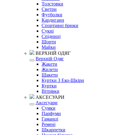
Толстовки
Светри
Футболки
Кардигани
Спортивні брюки
Сукні
Спідниці
Шорти
Майки
ВЕРХНІЙ ОДЯГ
Верхній Одяг
Жакети
Жилети
Шакети
Куртки З Еко-Шкіри
Куртки
Вітрівки
АКСЕСУАРИ
Аксесуари
Сумки
Парфуми
Гаманці
Ремені
Шкарпетки