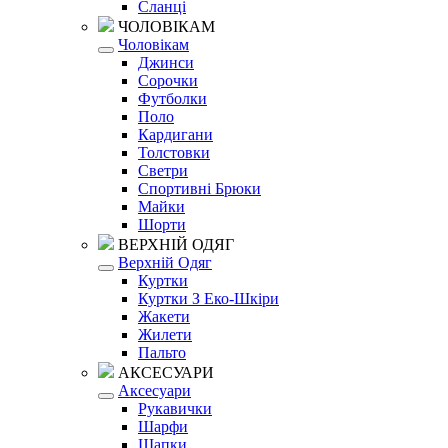
Сланці
ЧОЛОВІКАМ
Чоловікам
Джинси
Сорочки
Футболки
Поло
Кардигани
Толстовки
Светри
Спортивні Брюки
Майки
Шорти
ВЕРХНІЙ ОДЯГ
Верхній Одяг
Куртки
Куртки З Еко-Шкіри
Жакети
Жилети
Пальто
АКСЕСУАРИ
Аксесуари
Рукавички
Шарфи
Шапки