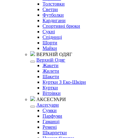
Толстовки
Светри
Футболки
Кардигани
Спортивні брюки
Сукні
Спідниці
Шорти
Майки
ВЕРХНІЙ ОДЯГ
Верхній Одяг
Жакети
Жилети
Шакети
Куртки З Еко-Шкіри
Куртки
Вітрівки
АКСЕСУАРИ
Аксесуари
Сумки
Парфуми
Гаманці
Ремені
Шкарпетки