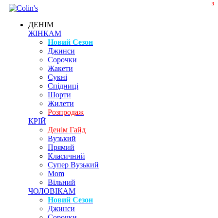
3
ДЕНІМ
ЖІНКАМ
Новий Сезон
Джинси
Сорочки
Жакети
Сукні
Спідниці
Шорти
Жилети
Розпродаж
КРІЙ
Денім Гайд
Вузький
Прямий
Класичний
Супер Вузький
Mom
Вільний
ЧОЛОВІКАМ
Новий Сезон
Джинси
Сорочки