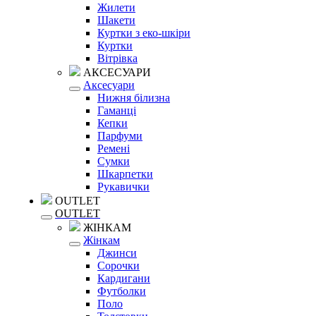
Жилети
Шакети
Куртки з еко-шкіри
Куртки
Вітрівка
АКСЕСУАРИ
Аксесуари
Нижня білизна
Гаманці
Кепки
Парфуми
Ремені
Сумки
Шкарпетки
Рукавички
OUTLET
OUTLET
ЖІНКАМ
Жінкам
Джинси
Сорочки
Кардигани
Футболки
Поло