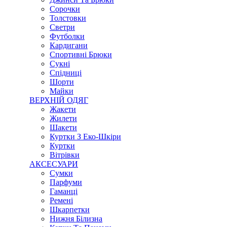
Сорочки
Толстовки
Светри
Футболки
Кардигани
Спортивні Брюки
Сукні
Спідниці
Шорти
Майки
ВЕРХНІЙ ОДЯГ
Жакети
Жилети
Шакети
Куртки З Еко-Шкіри
Куртки
Вітрівки
АКСЕСУАРИ
Сумки
Парфуми
Гаманці
Ремені
Шкарпетки
Нижня Білизна