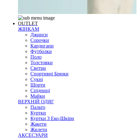
OUTLET
ЖІНКАМ
Джинси
Сорочки
Кардигани
Футболки
Поло
Толстовки
Светри
Спортивні Брюки
Сукні
Шорти
Спідниці
Майки
ВЕРХНІЙ ОДЯГ
Пальто
Куртки
Куртки З Еко-Шкіри
Жакети
Жилети
АКСЕСУАРИ