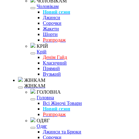
ЧОЛОВІКАМ
Чоловікам
Новий сезон
Джинси
Сорочки
Жакети
Шорти
Розпродаж
КРІЙ
Крій
Денім Гайд
Класичний
Прямий
Вузький
ЖІНКАМ
ЖІНКАМ
ГОЛОВНА
Головна
Всі Жіночі Товари
Новий сезон
Розпродаж
ОДЯГ
Одяг
Джинси та Брюки
Сорочки