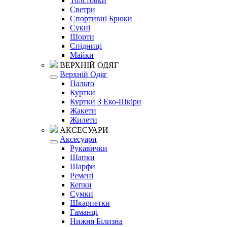
Толстовки
Светри
Спортивні Брюки
Сукні
Шорти
Спідниці
Майки
ВЕРХНІЙ ОДЯГ
Верхній Одяг
Пальто
Куртки
Куртки З Еко-Шкіри
Жакети
Жилети
АКСЕСУАРИ
Аксесуари
Рукавички
Шапки
Шарфи
Ремені
Кепки
Сумки
Шкарпетки
Гаманці
Нижня Білизна