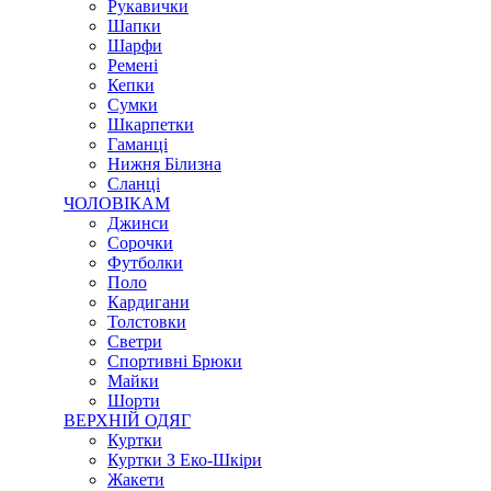
Рукавички
Шапки
Шарфи
Ремені
Кепки
Сумки
Шкарпетки
Гаманці
Нижня Білизна
Сланці
ЧОЛОВІКАМ
Джинси
Сорочки
Футболки
Поло
Кардигани
Толстовки
Светри
Спортивні Брюки
Майки
Шорти
ВЕРХНІЙ ОДЯГ
Куртки
Куртки З Еко-Шкіри
Жакети