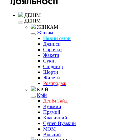
ДЕНІМ
ДЕНІМ
ЖІНКАМ
Жінкам
Новий сезон
Джинси
Сорочки
Жакети
Сукні
Спідниці
Шорти
Жилети
Розпродаж
КРІЙ
Крій
Денім Гайд
Вузький
Прямий
Класичний
Супер Вузький
MOM
Вільний