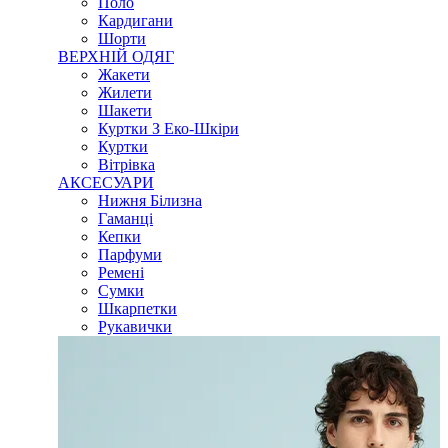
Поло
Кардигани
Шорти
ВЕРХНІЙ ОДЯГ
Жакети
Жилети
Шакети
Куртки З Еко-Шкіри
Куртки
Вітрівка
АКСЕСУАРИ
Нижня Білизна
Гаманці
Кепки
Парфуми
Ремені
Сумки
Шкарпетки
Рукавички