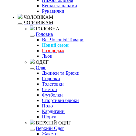
Нижня білизна
Кепки та панами
Рукавички
ЧОЛОВІКАМ
ЧОЛОВІКАМ
ГОЛОВНА
Головна
Всі Чоловічі Товари
Новий сезон
Розпродаж
Льон
ОДЯГ
Одяг
Джинси та Брюки
Сорочки
Толстовки
Светри
Футболки
Спортивні брюки
Поло
Кардигани
Шорти
ВЕРХНІЙ ОДЯГ
Верхній Одяг
Жакети