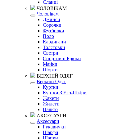
Сланці
ЧОЛОВІКАМ
Чоловікам
Джинси
Сорочки
Футболки
Поло
Кардигани
Толстовки
Светри
Спортивні Брюки
Майки
Шорти
ВЕРХНІЙ ОДЯГ
Верхній Одяг
Куртки
Куртки З Еко-Шкіри
Жакети
Жилети
Пальто
АКСЕСУАРИ
Аксесуари
Рукавички
Шарфи
Шапки