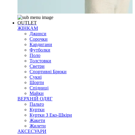
OUTLET
ЖІНКАМ
Джинси
Сорочки
Кардигани
Футболки
Поло
Толстовки
Светри
Спортивні Брюки
Сукні
Шорти
Спідниці
Майки
ВЕРХНІЙ ОДЯГ
Пальто
Куртки
Куртки З Еко-Шкіри
Жакети
Жилети
АКСЕСУАРИ