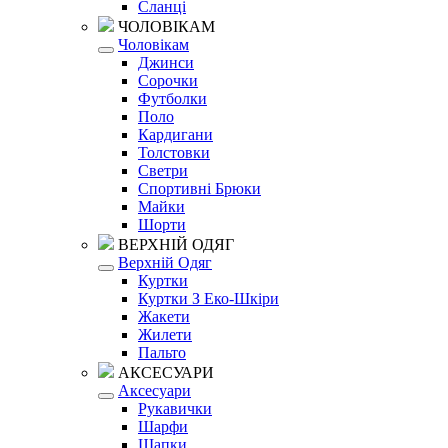
Сланці
ЧОЛОВІКАМ
Чоловікам
Джинси
Сорочки
Футболки
Поло
Кардигани
Толстовки
Светри
Спортивні Брюки
Майки
Шорти
ВЕРХНІЙ ОДЯГ
Верхній Одяг
Куртки
Куртки З Еко-Шкіри
Жакети
Жилети
Пальто
АКСЕСУАРИ
Аксесуари
Рукавички
Шарфи
Шапки