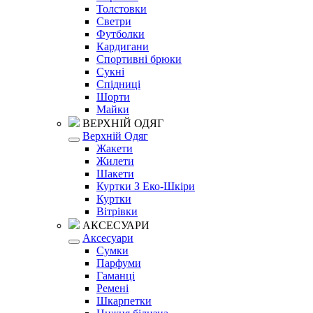
Толстовки
Светри
Футболки
Кардигани
Спортивні брюки
Сукні
Спідниці
Шорти
Майки
ВЕРХНІЙ ОДЯГ
Верхній Одяг
Жакети
Жилети
Шакети
Куртки З Еко-Шкіри
Куртки
Вітрівки
АКСЕСУАРИ
Аксесуари
Сумки
Парфуми
Гаманці
Ремені
Шкарпетки