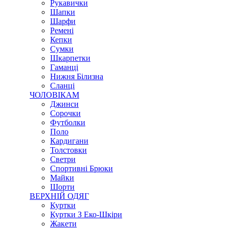
Рукавички
Шапки
Шарфи
Ремені
Кепки
Сумки
Шкарпетки
Гаманці
Нижня Білизна
Сланці
ЧОЛОВІКАМ
Джинси
Сорочки
Футболки
Поло
Кардигани
Толстовки
Светри
Спортивні Брюки
Майки
Шорти
ВЕРХНІЙ ОДЯГ
Куртки
Куртки З Еко-Шкіри
Жакети