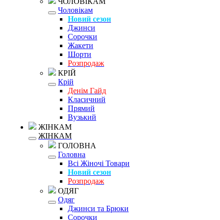
ЧОЛОВІКАМ
Чоловікам
Новий сезон
Джинси
Сорочки
Жакети
Шорти
Розпродаж
КРІЙ
Крій
Денім Гайд
Класичний
Прямий
Вузький
ЖІНКАМ
ЖІНКАМ
ГОЛОВНА
Головна
Всі Жіночі Товари
Новий сезон
Розпродаж
ОДЯГ
Одяг
Джинси та Брюки
Сорочки