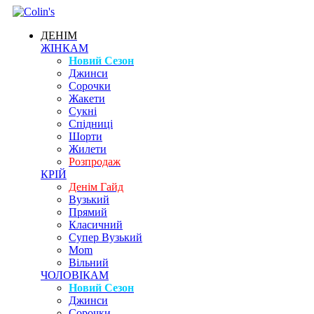
ДЕНІМ
ЖІНКАМ
Новий Сезон
Джинси
Сорочки
Жакети
Сукні
Спідниці
Шорти
Жилети
Розпродаж
КРІЙ
Денім Гайд
Вузький
Прямий
Класичний
Супер Вузький
Mom
Вільний
ЧОЛОВІКАМ
Новий Сезон
Джинси
Сорочки