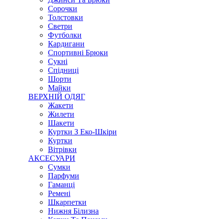
Сорочки
Толстовки
Светри
Футболки
Кардигани
Спортивні Брюки
Сукні
Спідниці
Шорти
Майки
ВЕРХНІЙ ОДЯГ
Жакети
Жилети
Шакети
Куртки З Еко-Шкіри
Куртки
Вітрівки
АКСЕСУАРИ
Сумки
Парфуми
Гаманці
Ремені
Шкарпетки
Нижня Білизна