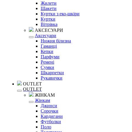
Жилети
Шакети
Куртки з еко-шкіри
Куртки
Вітрівка
АКСЕСУАРИ
Аксесуари
Нижня білизна
Гаманці
Кепки
Парфуми
Ремені
Сумки
Шкарпетки
Рукавички
OUTLET
OUTLET
ЖІНКАМ
Жінкам
Джинси
Сорочки
Кардигани
Футболки
Поло