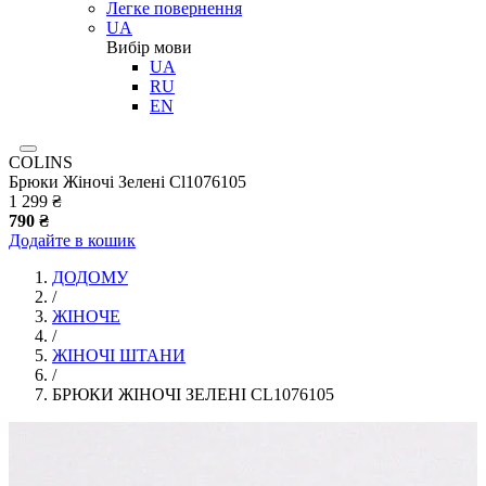
Легке повернення
UA
Вибір мови
UA
RU
EN
COLINS
Брюки Жіночі Зелені Cl1076105
1 299 ₴
790 ₴
Додайте в кошик
ДОДОМУ
/
ЖІНОЧЕ
/
ЖІНОЧІ ШТАНИ
/
БРЮКИ ЖІНОЧІ ЗЕЛЕНІ CL1076105