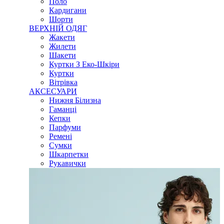
Поло
Кардигани
Шорти
ВЕРХНІЙ ОДЯГ
Жакети
Жилети
Шакети
Куртки З Еко-Шкіри
Куртки
Вітрівка
АКСЕСУАРИ
Нижня Білизна
Гаманці
Кепки
Парфуми
Ремені
Сумки
Шкарпетки
Рукавички