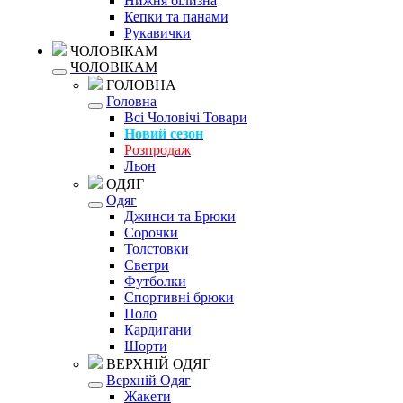
Нижня білизна
Кепки та панами
Рукавички
ЧОЛОВІКАМ
ЧОЛОВІКАМ
ГОЛОВНА
Головна
Всі Чоловічі Товари
Новий сезон
Розпродаж
Льон
ОДЯГ
Одяг
Джинси та Брюки
Сорочки
Толстовки
Светри
Футболки
Спортивні брюки
Поло
Кардигани
Шорти
ВЕРХНІЙ ОДЯГ
Верхній Одяг
Жакети