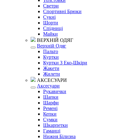
Толстовки
Светри
Спортивні Брюки
Сукні
Шорти
Спідниці
Майки
ВЕРХНІЙ ОДЯГ
Верхній Одяг
Пальто
Куртки
Куртки З Еко-Шкіри
Жакети
Жилети
АКСЕСУАРИ
Аксесуари
Рукавички
Шапки
Шарфи
Ремені
Кепки
Сумки
Шкарпетки
Гаманці
Нижня Білизна