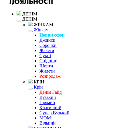
ДЕНІМ
ДЕНІМ
ЖІНКАМ
Жінкам
Новий сезон
Джинси
Сорочки
Жакети
Сукні
Спідниці
Шорти
Жилети
Розпродаж
КРІЙ
Крій
Денім Гайд
Вузький
Прямий
Класичний
Супер Вузький
MOM
Вільний