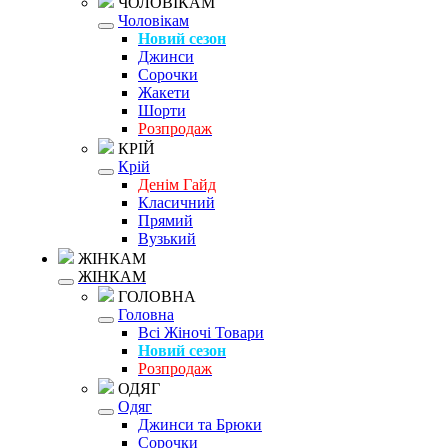
ЧОЛОВІКАМ
Чоловікам
Новий сезон
Джинси
Сорочки
Жакети
Шорти
Розпродаж
КРІЙ
Крій
Денім Гайд
Класичний
Прямий
Вузький
ЖІНКАМ
ЖІНКАМ
ГОЛОВНА
Головна
Всі Жіночі Товари
Новий сезон
Розпродаж
ОДЯГ
Одяг
Джинси та Брюки
Сорочки