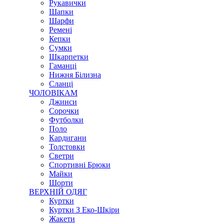
Рукавички
Шапки
Шарфи
Ремені
Кепки
Сумки
Шкарпетки
Гаманці
Нижня Білизна
Сланці
ЧОЛОВІКАМ
Джинси
Сорочки
Футболки
Поло
Кардигани
Толстовки
Светри
Спортивні Брюки
Майки
Шорти
ВЕРХНІЙ ОДЯГ
Куртки
Куртки З Еко-Шкіри
Жакети