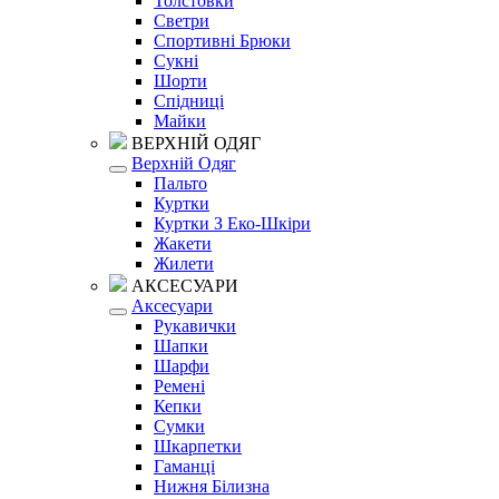
Толстовки
Светри
Спортивні Брюки
Сукні
Шорти
Спідниці
Майки
ВЕРХНІЙ ОДЯГ
Верхній Одяг
Пальто
Куртки
Куртки З Еко-Шкіри
Жакети
Жилети
АКСЕСУАРИ
Аксесуари
Рукавички
Шапки
Шарфи
Ремені
Кепки
Сумки
Шкарпетки
Гаманці
Нижня Білизна