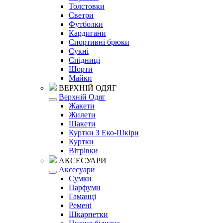
Толстовки
Светри
Футболки
Кардигани
Спортивні брюки
Сукні
Спідниці
Шорти
Майки
ВЕРХНІЙ ОДЯГ
Верхній Одяг
Жакети
Жилети
Шакети
Куртки З Еко-Шкіри
Куртки
Вітрівки
АКСЕСУАРИ
Аксесуари
Сумки
Парфуми
Гаманці
Ремені
Шкарпетки