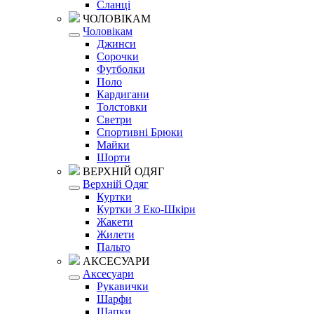
Сланці
ЧОЛОВІКАМ
Чоловікам
Джинси
Сорочки
Футболки
Поло
Кардигани
Толстовки
Светри
Спортивні Брюки
Майки
Шорти
ВЕРХНІЙ ОДЯГ
Верхній Одяг
Куртки
Куртки З Еко-Шкіри
Жакети
Жилети
Пальто
АКСЕСУАРИ
Аксесуари
Рукавички
Шарфи
Шапки