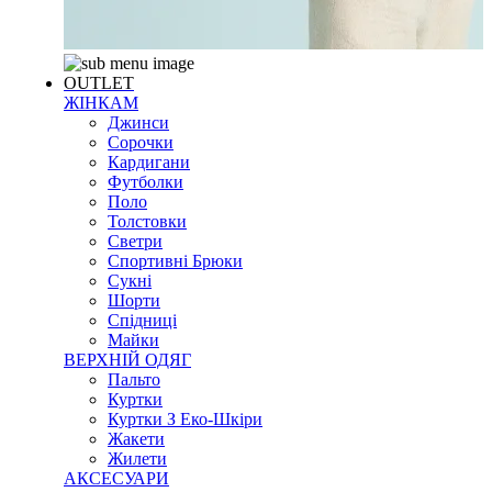
OUTLET
ЖІНКАМ
Джинси
Сорочки
Кардигани
Футболки
Поло
Толстовки
Светри
Спортивні Брюки
Сукні
Шорти
Спідниці
Майки
ВЕРХНІЙ ОДЯГ
Пальто
Куртки
Куртки З Еко-Шкіри
Жакети
Жилети
АКСЕСУАРИ