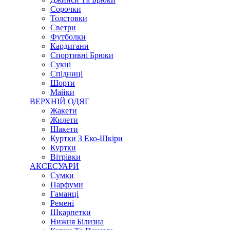
Сорочки
Толстовки
Светри
Футболки
Кардигани
Спортивні Брюки
Сукні
Спідниці
Шорти
Майки
ВЕРХНІЙ ОДЯГ
Жакети
Жилети
Шакети
Куртки З Еко-Шкіри
Куртки
Вітрівки
АКСЕСУАРИ
Сумки
Парфуми
Гаманці
Ремені
Шкарпетки
Нижня Білизна