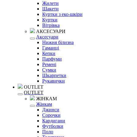
Жилети
Шакети
Куртки з еко-шкіри
Куртки
Вітрівка
АКСЕСУАРИ
Аксесуари
Нижня білизна
Гаманці
Кепки
Парфуми
Ремені
Сумки
Шкарпетки
Рукавички
OUTLET
OUTLET
ЖІНКАМ
Жінкам
Джинси
Сорочки
Кардигани
Футболки
Поло