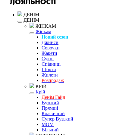
ДЕНІМ
ДЕНІМ
ЖІНКАМ
Жінкам
Новий сезон
Джинси
Сорочки
Жакети
Сукні
Спідниці
Шорти
Жилети
Розпродаж
КРІЙ
Крій
Денім Гайд
Вузький
Прямий
Класичний
Супер Вузький
MOM
Вільний