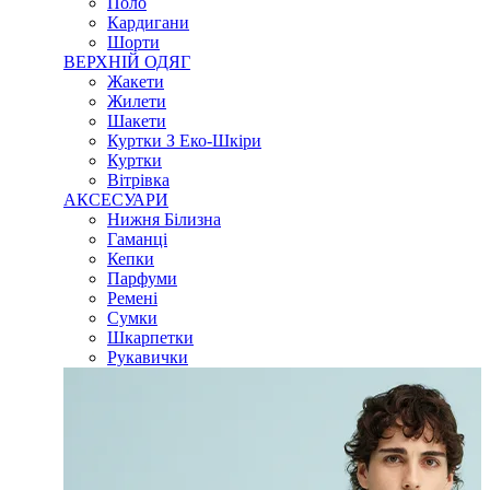
Поло
Кардигани
Шорти
ВЕРХНІЙ ОДЯГ
Жакети
Жилети
Шакети
Куртки З Еко-Шкіри
Куртки
Вітрівка
АКСЕСУАРИ
Нижня Білизна
Гаманці
Кепки
Парфуми
Ремені
Сумки
Шкарпетки
Рукавички