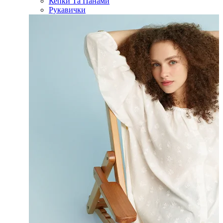
Кепки Та Панами
Рукавички