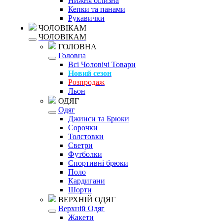
Нижня білизна
Кепки та панами
Рукавички
ЧОЛОВІКАМ
ЧОЛОВІКАМ
ГОЛОВНА
Головна
Всі Чоловічі Товари
Новий сезон
Розпродаж
Льон
ОДЯГ
Одяг
Джинси та Брюки
Сорочки
Толстовки
Светри
Футболки
Спортивні брюки
Поло
Кардигани
Шорти
ВЕРХНІЙ ОДЯГ
Верхній Одяг
Жакети