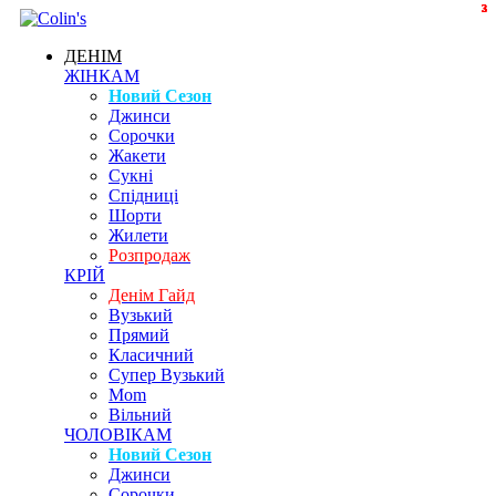
3
2
3
3
ДЕНІМ
ЖІНКАМ
Новий Сезон
Джинси
Сорочки
Жакети
Сукні
Спідниці
Шорти
Жилети
Розпродаж
КРІЙ
Денім Гайд
Вузький
Прямий
Класичний
Супер Вузький
Mom
Вільний
ЧОЛОВІКАМ
Новий Сезон
Джинси
Сорочки