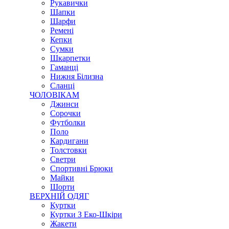
Рукавички
Шапки
Шарфи
Ремені
Кепки
Сумки
Шкарпетки
Гаманці
Нижня Білизна
Сланці
ЧОЛОВІКАМ
Джинси
Сорочки
Футболки
Поло
Кардигани
Толстовки
Светри
Спортивні Брюки
Майки
Шорти
ВЕРХНІЙ ОДЯГ
Куртки
Куртки З Еко-Шкіри
Жакети