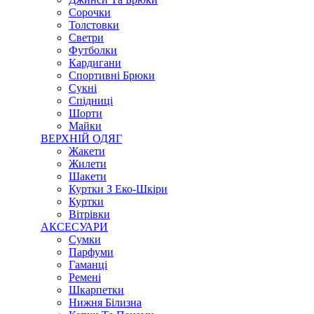
Сорочки
Толстовки
Светри
Футболки
Кардигани
Спортивні Брюки
Сукні
Спідниці
Шорти
Майки
ВЕРХНІЙ ОДЯГ
Жакети
Жилети
Шакети
Куртки З Еко-Шкіри
Куртки
Вітрівки
АКСЕСУАРИ
Сумки
Парфуми
Гаманці
Ремені
Шкарпетки
Нижня Білизна