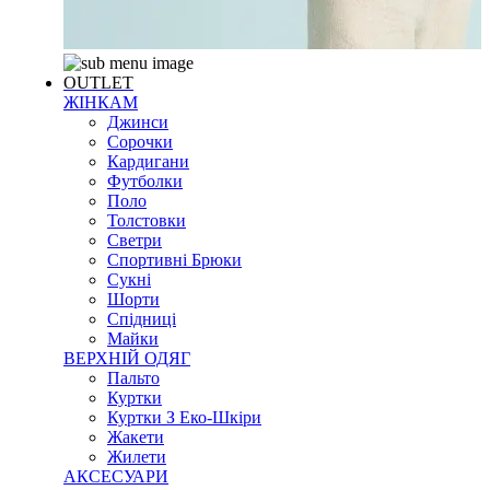
OUTLET
ЖІНКАМ
Джинси
Сорочки
Кардигани
Футболки
Поло
Толстовки
Светри
Спортивні Брюки
Сукні
Шорти
Спідниці
Майки
ВЕРХНІЙ ОДЯГ
Пальто
Куртки
Куртки З Еко-Шкіри
Жакети
Жилети
АКСЕСУАРИ