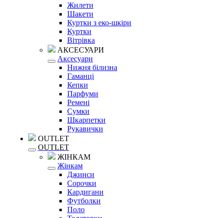
Жилети
Шакети
Куртки з еко-шкіри
Куртки
Вітрівка
АКСЕСУАРИ
Аксесуари
Нижня білизна
Гаманці
Кепки
Парфуми
Ремені
Сумки
Шкарпетки
Рукавички
OUTLET
OUTLET
ЖІНКАМ
Жінкам
Джинси
Сорочки
Кардигани
Футболки
Поло