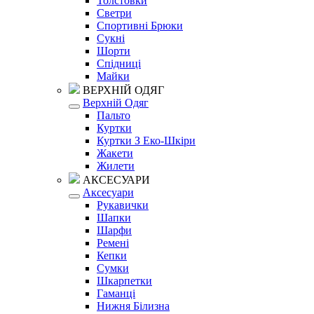
Толстовки
Светри
Спортивні Брюки
Сукні
Шорти
Спідниці
Майки
ВЕРХНІЙ ОДЯГ
Верхній Одяг
Пальто
Куртки
Куртки З Еко-Шкіри
Жакети
Жилети
АКСЕСУАРИ
Аксесуари
Рукавички
Шапки
Шарфи
Ремені
Кепки
Сумки
Шкарпетки
Гаманці
Нижня Білизна