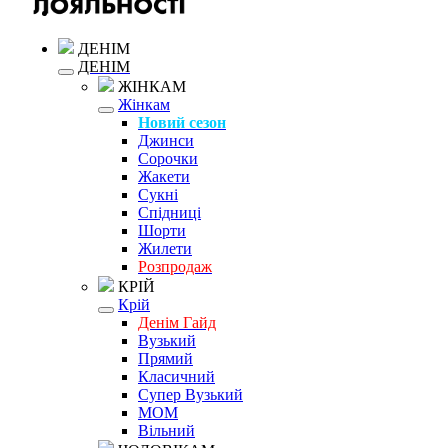
ДЕНІМ
ДЕНІМ
ЖІНКАМ
Жінкам
Новий сезон
Джинси
Сорочки
Жакети
Сукні
Спідниці
Шорти
Жилети
Розпродаж
КРІЙ
Крій
Денім Гайд
Вузький
Прямий
Класичний
Супер Вузький
MOM
Вільний