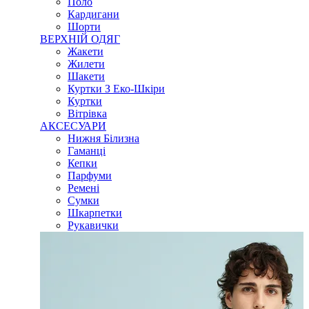
Поло
Кардигани
Шорти
ВЕРХНІЙ ОДЯГ
Жакети
Жилети
Шакети
Куртки З Еко-Шкіри
Куртки
Вітрівка
АКСЕСУАРИ
Нижня Білизна
Гаманці
Кепки
Парфуми
Ремені
Сумки
Шкарпетки
Рукавички