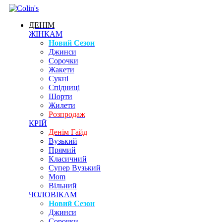
ДЕНІМ
ЖІНКАМ
Новий Сезон
Джинси
Сорочки
Жакети
Сукні
Спідниці
Шорти
Жилети
Розпродаж
КРІЙ
Денім Гайд
Вузький
Прямий
Класичний
Супер Вузький
Mom
Вільний
ЧОЛОВІКАМ
Новий Сезон
Джинси
Сорочки