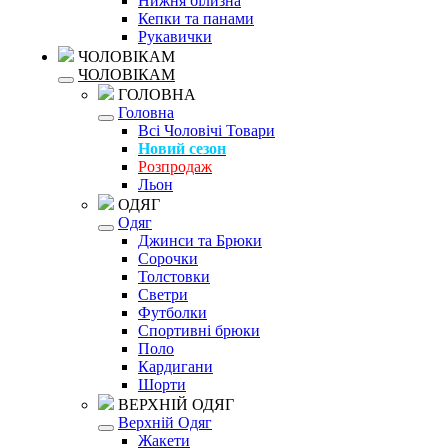
Нижня білизна
Кепки та панами
Рукавички
ЧОЛОВІКАМ
ЧОЛОВІКАМ
ГОЛОВНА
Головна
Всі Чоловічі Товари
Новий сезон
Розпродаж
Льон
ОДЯГ
Одяг
Джинси та Брюки
Сорочки
Толстовки
Светри
Футболки
Спортивні брюки
Поло
Кардигани
Шорти
ВЕРХНІЙ ОДЯГ
Верхній Одяг
Жакети