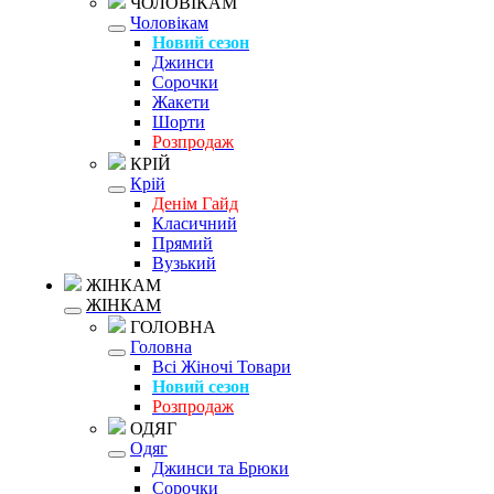
ЧОЛОВІКАМ
Чоловікам
Новий сезон
Джинси
Сорочки
Жакети
Шорти
Розпродаж
КРІЙ
Крій
Денім Гайд
Класичний
Прямий
Вузький
ЖІНКАМ
ЖІНКАМ
ГОЛОВНА
Головна
Всі Жіночі Товари
Новий сезон
Розпродаж
ОДЯГ
Одяг
Джинси та Брюки
Сорочки