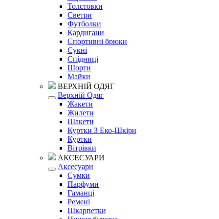
Толстовки
Светри
Футболки
Кардигани
Спортивні брюки
Сукні
Спідниці
Шорти
Майки
ВЕРХНІЙ ОДЯГ
Верхній Одяг
Жакети
Жилети
Шакети
Куртки З Еко-Шкіри
Куртки
Вітрівки
АКСЕСУАРИ
Аксесуари
Сумки
Парфуми
Гаманці
Ремені
Шкарпетки