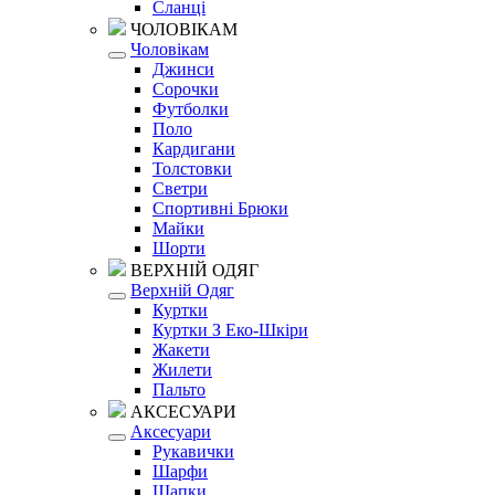
Сланці
ЧОЛОВІКАМ
Чоловікам
Джинси
Сорочки
Футболки
Поло
Кардигани
Толстовки
Светри
Спортивні Брюки
Майки
Шорти
ВЕРХНІЙ ОДЯГ
Верхній Одяг
Куртки
Куртки З Еко-Шкіри
Жакети
Жилети
Пальто
АКСЕСУАРИ
Аксесуари
Рукавички
Шарфи
Шапки