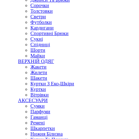
Сорочки
Толстовки
Светри
Футболки
Кардигани
Спортивні Брюки
Сукні
Спідниці
Шорти
Майки
ВЕРХНІЙ ОДЯГ
Жакети
Жилети
Шакети
Куртки З Еко-Шкіри
Куртки
Вітрівки
АКСЕСУАРИ
Сумки
Парфуми
Гаманці
Ремені
Шкарпетки
Нижня Білизна