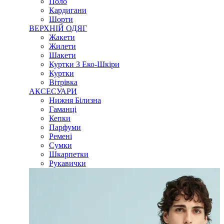
Поло
Кардигани
Шорти
ВЕРХНІЙ ОДЯГ
Жакети
Жилети
Шакети
Куртки З Еко-Шкіри
Куртки
Вітрівка
АКСЕСУАРИ
Нижня Білизна
Гаманці
Кепки
Парфуми
Ремені
Сумки
Шкарпетки
Рукавички