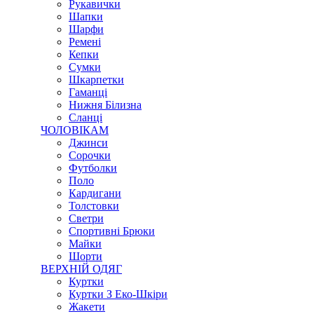
Рукавички
Шапки
Шарфи
Ремені
Кепки
Сумки
Шкарпетки
Гаманці
Нижня Білизна
Сланці
ЧОЛОВІКАМ
Джинси
Сорочки
Футболки
Поло
Кардигани
Толстовки
Светри
Спортивні Брюки
Майки
Шорти
ВЕРХНІЙ ОДЯГ
Куртки
Куртки З Еко-Шкіри
Жакети