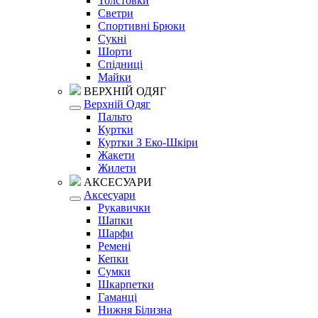
Толстовки
Светри
Спортивні Брюки
Сукні
Шорти
Спідниці
Майки
ВЕРХНІЙ ОДЯГ
Верхній Одяг
Пальто
Куртки
Куртки З Еко-Шкіри
Жакети
Жилети
АКСЕСУАРИ
Аксесуари
Рукавички
Шапки
Шарфи
Ремені
Кепки
Сумки
Шкарпетки
Гаманці
Нижня Білизна