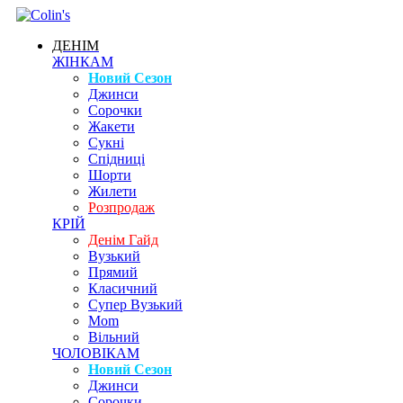
ДЕНІМ
ЖІНКАМ
Новий Сезон
Джинси
Сорочки
Жакети
Сукні
Спідниці
Шорти
Жилети
Розпродаж
КРІЙ
Денім Гайд
Вузький
Прямий
Класичний
Супер Вузький
Mom
Вільний
ЧОЛОВІКАМ
Новий Сезон
Джинси
Сорочки