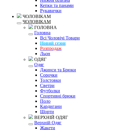
Нижня білизна
Кепки та панами
Рукавички
ЧОЛОВІКАМ
ЧОЛОВІКАМ
ГОЛОВНА
Головна
Всі Чоловічі Товари
Новий сезон
Розпродаж
Льон
ОДЯГ
Одяг
Джинси та Брюки
Сорочки
Толстовки
Светри
Футболки
Спортивні брюки
Поло
Кардигани
Шорти
ВЕРХНІЙ ОДЯГ
Верхній Одяг
Жакети