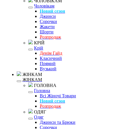
ЧОЛОВІКАМ
Чоловікам
Новий сезон
Джинси
Сорочки
Жакети
Шорти
Розпродаж
КРІЙ
Крій
Денім Гайд
Класичний
Прямий
Вузький
ЖІНКАМ
ЖІНКАМ
ГОЛОВНА
Головна
Всі Жіночі Товари
Новий сезон
Розпродаж
ОДЯГ
Одяг
Джинси та Брюки
Сорочки