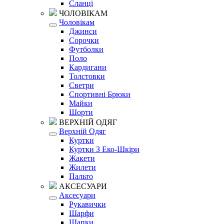
Сланці
ЧОЛОВІКАМ
Чоловікам
Джинси
Сорочки
Футболки
Поло
Кардигани
Толстовки
Светри
Спортивні Брюки
Майки
Шорти
ВЕРХНІЙ ОДЯГ
Верхній Одяг
Куртки
Куртки З Еко-Шкіри
Жакети
Жилети
Пальто
АКСЕСУАРИ
Аксесуари
Рукавички
Шарфи
Шапки