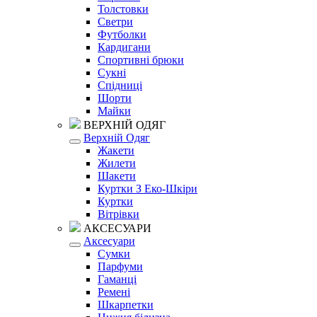
Толстовки
Светри
Футболки
Кардигани
Спортивні брюки
Сукні
Спідниці
Шорти
Майки
ВЕРХНІЙ ОДЯГ
Верхній Одяг
Жакети
Жилети
Шакети
Куртки З Еко-Шкіри
Куртки
Вітрівки
АКСЕСУАРИ
Аксесуари
Сумки
Парфуми
Гаманці
Ремені
Шкарпетки