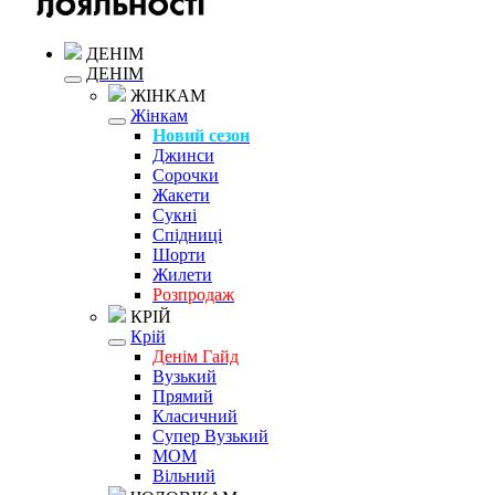
ДЕНІМ
ДЕНІМ
ЖІНКАМ
Жінкам
Новий сезон
Джинси
Сорочки
Жакети
Сукні
Спідниці
Шорти
Жилети
Розпродаж
КРІЙ
Крій
Денім Гайд
Вузький
Прямий
Класичний
Супер Вузький
MOM
Вільний