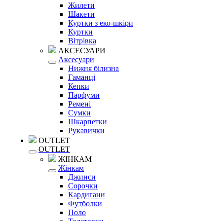
Жилети
Шакети
Куртки з еко-шкіри
Куртки
Вітрівка
АКСЕСУАРИ
Аксесуари
Нижня білизна
Гаманці
Кепки
Парфуми
Ремені
Сумки
Шкарпетки
Рукавички
OUTLET
OUTLET
ЖІНКАМ
Жінкам
Джинси
Сорочки
Кардигани
Футболки
Поло