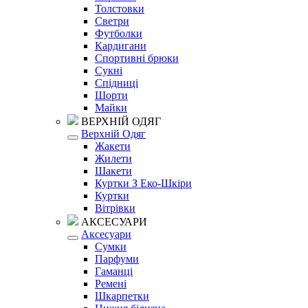
Толстовки
Светри
Футболки
Кардигани
Спортивні брюки
Сукні
Спідниці
Шорти
Майки
ВЕРХНІЙ ОДЯГ
Верхній Одяг
Жакети
Жилети
Шакети
Куртки З Еко-Шкіри
Куртки
Вітрівки
АКСЕСУАРИ
Аксесуари
Сумки
Парфуми
Гаманці
Ремені
Шкарпетки