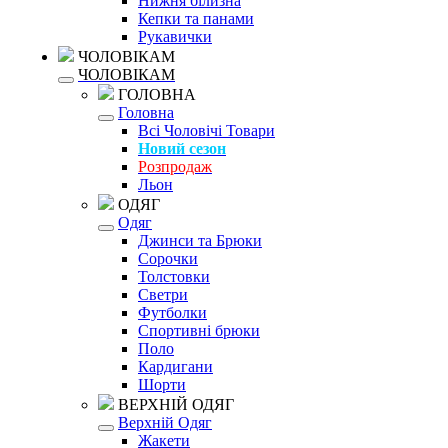
Нижня білизна
Кепки та панами
Рукавички
ЧОЛОВІКАМ
ЧОЛОВІКАМ
ГОЛОВНА
Головна
Всі Чоловічі Товари
Новий сезон
Розпродаж
Льон
ОДЯГ
Одяг
Джинси та Брюки
Сорочки
Толстовки
Светри
Футболки
Спортивні брюки
Поло
Кардигани
Шорти
ВЕРХНІЙ ОДЯГ
Верхній Одяг
Жакети