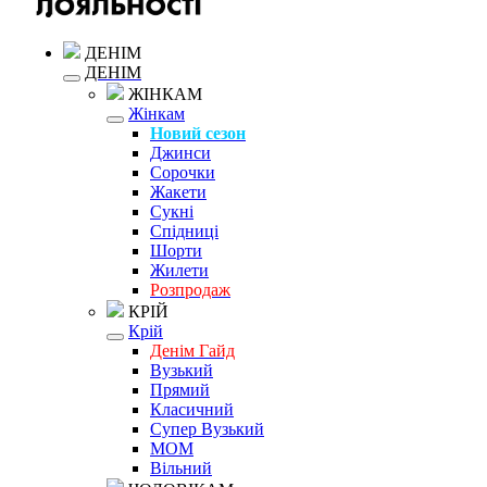
ДЕНІМ
ДЕНІМ
ЖІНКАМ
Жінкам
Новий сезон
Джинси
Сорочки
Жакети
Сукні
Спідниці
Шорти
Жилети
Розпродаж
КРІЙ
Крій
Денім Гайд
Вузький
Прямий
Класичний
Супер Вузький
MOM
Вільний