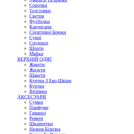
Сорочки
Толстовки
Светри
Футболки
Кардигани
Спортивні Брюки
Сукні
Спідниці
Шорти
Майки
ВЕРХНІЙ ОДЯГ
Жакети
Жилети
Шакети
Куртки З Еко-Шкіри
Куртки
Вітрівки
АКСЕСУАРИ
Сумки
Парфуми
Гаманці
Ремені
Шкарпетки
Нижня Білизна