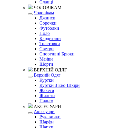
Сланці
ЧОЛОВІКАМ
Чоловікам
Джинси
Сорочки
Футболки
Поло
Кардигани
Толстовки
Светри
Спортивні Брюки
Майки
Шорти
ВЕРХНІЙ ОДЯГ
Верхній Одяг
Куртки
Куртки З Еко-Шкіри
Жакети
Жилети
Пальто
АКСЕСУАРИ
Аксесуари
Рукавички
Шарфи
Шапки