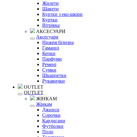
Жилети
Шакети
Куртки з еко-шкіри
Куртки
Вітрівка
АКСЕСУАРИ
Аксесуари
Нижня білизна
Гаманці
Кепки
Парфуми
Ремені
Сумки
Шкарпетки
Рукавички
OUTLET
OUTLET
ЖІНКАМ
Жінкам
Джинси
Сорочки
Кардигани
Футболки
Поло