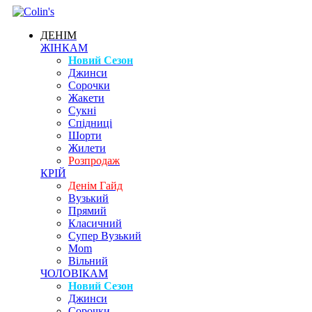
ДЕНІМ
ЖІНКАМ
Новий Сезон
Джинси
Сорочки
Жакети
Сукні
Спідниці
Шорти
Жилети
Розпродаж
КРІЙ
Денім Гайд
Вузький
Прямий
Класичний
Супер Вузький
Mom
Вільний
ЧОЛОВІКАМ
Новий Сезон
Джинси
Сорочки