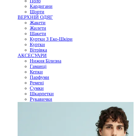
Поло
Кардигани
Шорти
ВЕРХНІЙ ОДЯГ
Жакети
Жилети
Шакети
Куртки З Еко-Шкіри
Куртки
Вітрівка
АКСЕСУАРИ
Нижня Білизна
Гаманці
Кепки
Парфуми
Ремені
Сумки
Шкарпетки
Рукавички