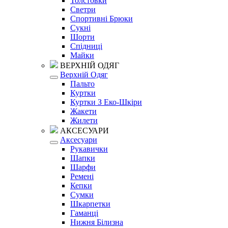
Толстовки
Светри
Спортивні Брюки
Сукні
Шорти
Спідниці
Майки
ВЕРХНІЙ ОДЯГ
Верхній Одяг
Пальто
Куртки
Куртки З Еко-Шкіри
Жакети
Жилети
АКСЕСУАРИ
Аксесуари
Рукавички
Шапки
Шарфи
Ремені
Кепки
Сумки
Шкарпетки
Гаманці
Нижня Білизна