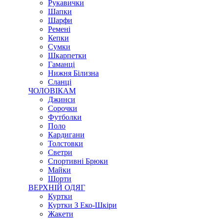
Рукавички
Шапки
Шарфи
Ремені
Кепки
Сумки
Шкарпетки
Гаманці
Нижня Білизна
Сланці
ЧОЛОВІКАМ
Джинси
Сорочки
Футболки
Поло
Кардигани
Толстовки
Светри
Спортивні Брюки
Майки
Шорти
ВЕРХНІЙ ОДЯГ
Куртки
Куртки З Еко-Шкіри
Жакети