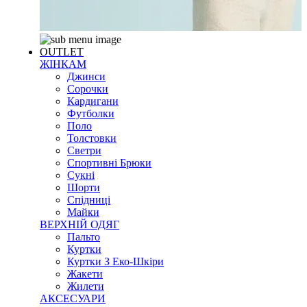
OUTLET
ЖІНКАМ
Джинси
Сорочки
Кардигани
Футболки
Поло
Толстовки
Светри
Спортивні Брюки
Сукні
Шорти
Спідниці
Майки
ВЕРХНІЙ ОДЯГ
Пальто
Куртки
Куртки З Еко-Шкіри
Жакети
Жилети
АКСЕСУАРИ