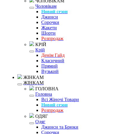
ЧОЛОВІКАМ
Чоловікам
Новий сезон
Джинси
Сорочки
Жакети
Шорти
Розпродаж
КРІЙ
Крій
Денім Гайд
Класичний
Прямий
Вузький
ЖІНКАМ
ЖІНКАМ
ГОЛОВНА
Головна
Всі Жіночі Товари
Новий сезон
Розпродаж
ОДЯГ
Одяг
Джинси та Брюки
Сорочки