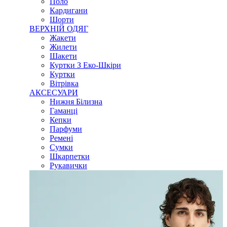
Поло
Кардигани
Шорти
ВЕРХНІЙ ОДЯГ
Жакети
Жилети
Шакети
Куртки З Еко-Шкіри
Куртки
Вітрівка
АКСЕСУАРИ
Нижня Білизна
Гаманці
Кепки
Парфуми
Ремені
Сумки
Шкарпетки
Рукавички