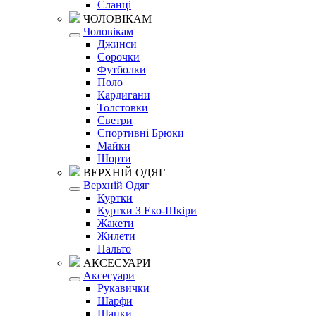
Сланці
ЧОЛОВІКАМ
Чоловікам
Джинси
Сорочки
Футболки
Поло
Кардигани
Толстовки
Светри
Спортивні Брюки
Майки
Шорти
ВЕРХНІЙ ОДЯГ
Верхній Одяг
Куртки
Куртки З Еко-Шкіри
Жакети
Жилети
Пальто
АКСЕСУАРИ
Аксесуари
Рукавички
Шарфи
Шапки