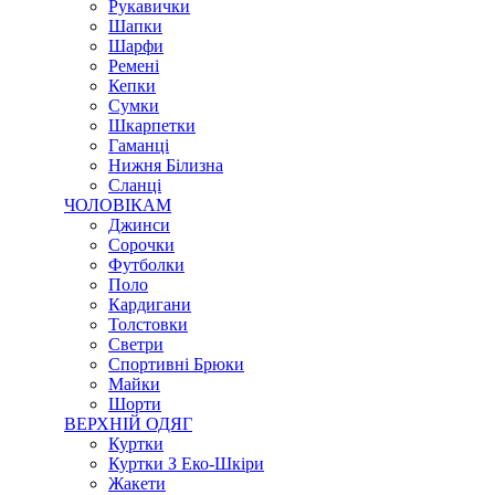
Рукавички
Шапки
Шарфи
Ремені
Кепки
Сумки
Шкарпетки
Гаманці
Нижня Білизна
Сланці
ЧОЛОВІКАМ
Джинси
Сорочки
Футболки
Поло
Кардигани
Толстовки
Светри
Спортивні Брюки
Майки
Шорти
ВЕРХНІЙ ОДЯГ
Куртки
Куртки З Еко-Шкіри
Жакети