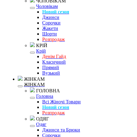
ЧОЛОВІКАМ
Чоловікам
Новий сезон
Джинси
Сорочки
Жакети
Шорти
Розпродаж
КРІЙ
Крій
Денім Гайд
Класичний
Прямий
Вузький
ЖІНКАМ
ЖІНКАМ
ГОЛОВНА
Головна
Всі Жіночі Товари
Новий сезон
Розпродаж
ОДЯГ
Одяг
Джинси та Брюки
Сорочки