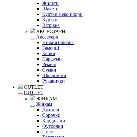
Жилети
Шакети
Куртки з еко-шкіри
Куртки
Вітрівка
АКСЕСУАРИ
Аксесуари
Нижня білизна
Гаманці
Кепки
Парфуми
Ремені
Сумки
Шкарпетки
Рукавички
OUTLET
OUTLET
ЖІНКАМ
Жінкам
Джинси
Сорочки
Кардигани
Футболки
Поло