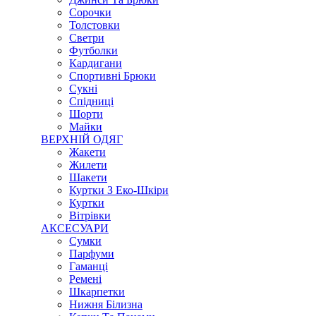
Сорочки
Толстовки
Светри
Футболки
Кардигани
Спортивні Брюки
Сукні
Спідниці
Шорти
Майки
ВЕРХНІЙ ОДЯГ
Жакети
Жилети
Шакети
Куртки З Еко-Шкіри
Куртки
Вітрівки
АКСЕСУАРИ
Сумки
Парфуми
Гаманці
Ремені
Шкарпетки
Нижня Білизна