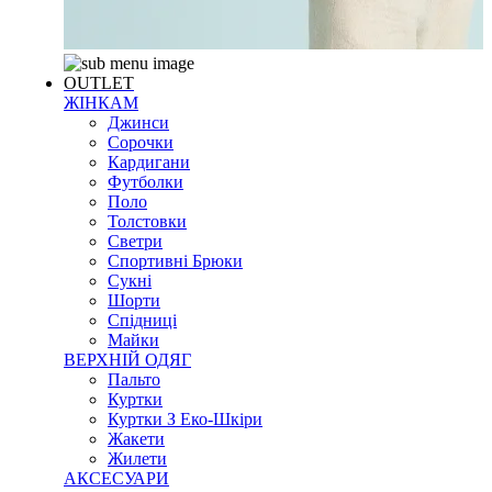
OUTLET
ЖІНКАМ
Джинси
Сорочки
Кардигани
Футболки
Поло
Толстовки
Светри
Спортивні Брюки
Сукні
Шорти
Спідниці
Майки
ВЕРХНІЙ ОДЯГ
Пальто
Куртки
Куртки З Еко-Шкіри
Жакети
Жилети
АКСЕСУАРИ