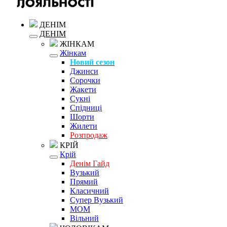
ДЕНІМ
ДЕНІМ
ЖІНКАМ
Жінкам
Новий сезон
Джинси
Сорочки
Жакети
Сукні
Спідниці
Шорти
Жилети
Розпродаж
КРІЙ
Крій
Денім Гайд
Вузький
Прямий
Класичний
Супер Вузький
MOM
Вільний