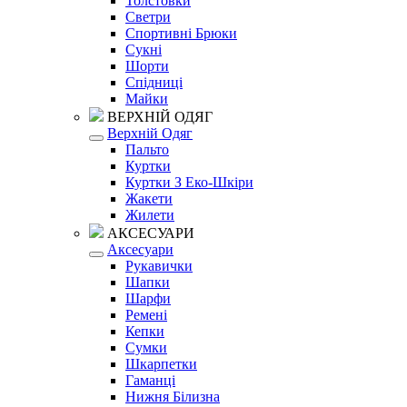
Толстовки
Светри
Спортивні Брюки
Сукні
Шорти
Спідниці
Майки
ВЕРХНІЙ ОДЯГ
Верхній Одяг
Пальто
Куртки
Куртки З Еко-Шкіри
Жакети
Жилети
АКСЕСУАРИ
Аксесуари
Рукавички
Шапки
Шарфи
Ремені
Кепки
Сумки
Шкарпетки
Гаманці
Нижня Білизна