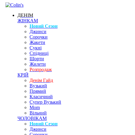
ДЕНІМ
ЖІНКАМ
Новий Сезон
Джинси
Сорочки
Жакети
Сукні
Спідниці
Шорти
Жилети
Розпродаж
КРІЙ
Денім Гайд
Вузький
Прямий
Класичний
Супер Вузький
Mom
Вільний
ЧОЛОВІКАМ
Новий Сезон
Джинси
Сорочки