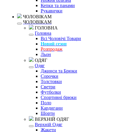
Нижня білизна
Кепки та панами
Рукавички
ЧОЛОВІКАМ
ЧОЛОВІКАМ
ГОЛОВНА
Головна
Всі Чоловічі Товари
Новий сезон
Розпродаж
Льон
ОДЯГ
Одяг
Джинси та Брюки
Сорочки
Толстовки
Светри
Футболки
Спортивні брюки
Поло
Кардигани
Шорти
ВЕРХНІЙ ОДЯГ
Верхній Одяг
Жакети