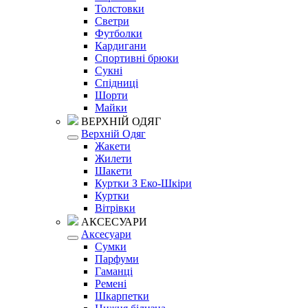
Толстовки
Светри
Футболки
Кардигани
Спортивні брюки
Сукні
Спідниці
Шорти
Майки
ВЕРХНІЙ ОДЯГ
Верхній Одяг
Жакети
Жилети
Шакети
Куртки З Еко-Шкіри
Куртки
Вітрівки
АКСЕСУАРИ
Аксесуари
Сумки
Парфуми
Гаманці
Ремені
Шкарпетки