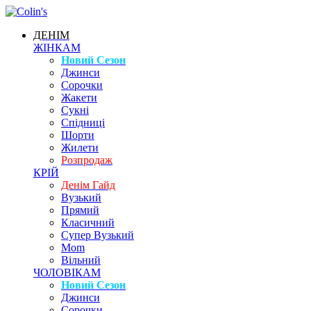
ДЕНІМ
ЖІНКАМ
Новий Сезон
Джинси
Сорочки
Жакети
Сукні
Спідниці
Шорти
Жилети
Розпродаж
КРІЙ
Денім Гайд
Вузький
Прямий
Класичний
Супер Вузький
Mom
Вільний
ЧОЛОВІКАМ
Новий Сезон
Джинси
Сорочки