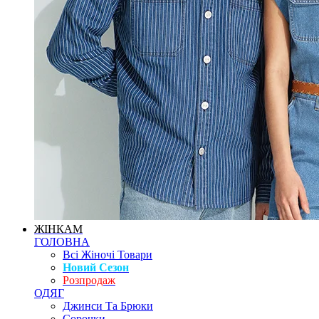
ЖІНКАМ
ГОЛОВНА
Всі Жіночі Товари
Новий Сезон
Розпродаж
ОДЯГ
Джинси Та Брюки
Сорочки