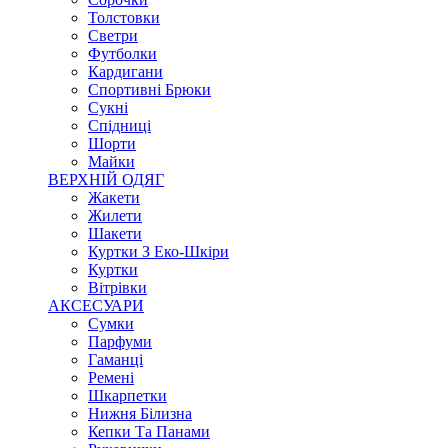
Толстовки
Светри
Футболки
Кардигани
Спортивні Брюки
Сукні
Спідниці
Шорти
Майки
ВЕРХНІЙ ОДЯГ
Жакети
Жилети
Шакети
Куртки З Еко-Шкіри
Куртки
Вітрівки
АКСЕСУАРИ
Сумки
Парфуми
Гаманці
Ремені
Шкарпетки
Нижня Білизна
Кепки Та Панами