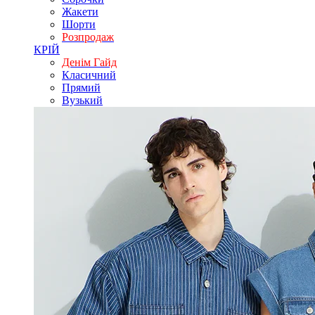
Жакети
Шорти
Розпродаж
КРІЙ
Денім Гайд
Класичний
Прямий
Вузький