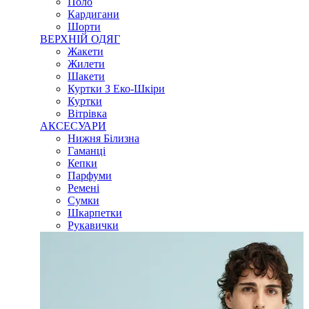
Поло
Кардигани
Шорти
ВЕРХНІЙ ОДЯГ
Жакети
Жилети
Шакети
Куртки З Еко-Шкіри
Куртки
Вітрівка
АКСЕСУАРИ
Нижня Білизна
Гаманці
Кепки
Парфуми
Ремені
Сумки
Шкарпетки
Рукавички