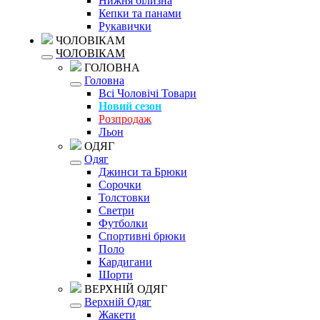
Нижня білизна
Кепки та панами
Рукавички
ЧОЛОВІКАМ
ЧОЛОВІКАМ
ГОЛОВНА
Головна
Всі Чоловічі Товари
Новий сезон
Розпродаж
Льон
ОДЯГ
Одяг
Джинси та Брюки
Сорочки
Толстовки
Светри
Футболки
Спортивні брюки
Поло
Кардигани
Шорти
ВЕРХНІЙ ОДЯГ
Верхній Одяг
Жакети