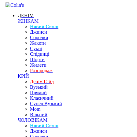
ДЕНІМ
ЖІНКАМ
Новий Сезон
Джинси
Сорочки
Жакети
Сукні
Спідниці
Шорти
Жилети
Розпродаж
КРІЙ
Денім Гайд
Вузький
Прямий
Класичний
Супер Вузький
Mom
Вільний
ЧОЛОВІКАМ
Новий Сезон
Джинси
Сорочки