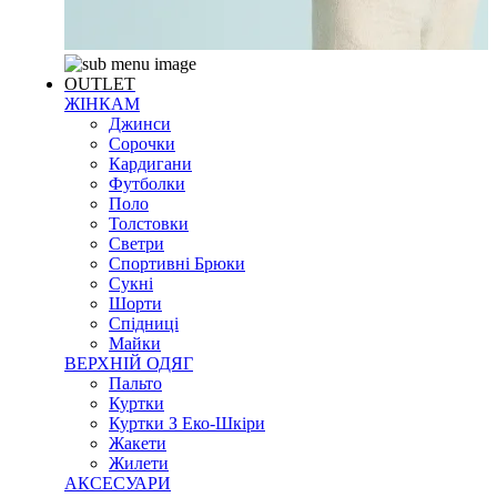
OUTLET
ЖІНКАМ
Джинси
Сорочки
Кардигани
Футболки
Поло
Толстовки
Светри
Спортивні Брюки
Сукні
Шорти
Спідниці
Майки
ВЕРХНІЙ ОДЯГ
Пальто
Куртки
Куртки З Еко-Шкіри
Жакети
Жилети
АКСЕСУАРИ