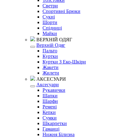
Толстовки
Светри
Спортивні Брюки
Сукні
Шорти
Спідниці
Майки
ВЕРХНІЙ ОДЯГ
Верхній Одяг
Пальто
Куртки
Куртки З Еко-Шкіри
Жакети
Жилети
АКСЕСУАРИ
Аксесуари
Рукавички
Шапки
Шарфи
Ремені
Кепки
Сумки
Шкарпетки
Гаманці
Нижня Білизна