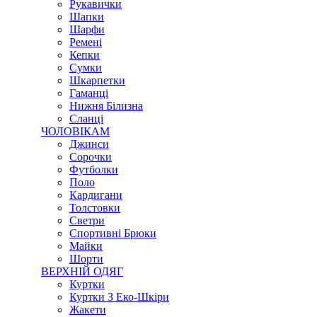
Рукавички
Шапки
Шарфи
Ремені
Кепки
Сумки
Шкарпетки
Гаманці
Нижня Білизна
Сланці
ЧОЛОВІКАМ
Джинси
Сорочки
Футболки
Поло
Кардигани
Толстовки
Светри
Спортивні Брюки
Майки
Шорти
ВЕРХНІЙ ОДЯГ
Куртки
Куртки З Еко-Шкіри
Жакети