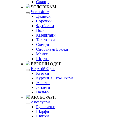
Сланці
ЧОЛОВІКАМ
Чоловікам
Джинси
Сорочки
Футболки
Поло
Кардигани
Толстовки
Светри
Спортивні Брюки
Майки
Шорти
ВЕРХНІЙ ОДЯГ
Верхній Одяг
Куртки
Куртки З Еко-Шкіри
Жакети
Жилети
Пальто
АКСЕСУАРИ
Аксесуари
Рукавички
Шарфи
Шапки