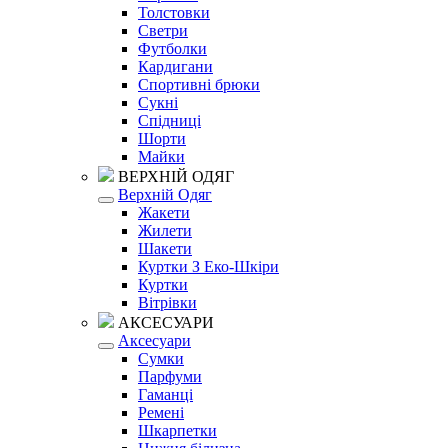
Толстовки
Светри
Футболки
Кардигани
Спортивні брюки
Сукні
Спідниці
Шорти
Майки
ВЕРХНІЙ ОДЯГ
Верхній Одяг
Жакети
Жилети
Шакети
Куртки З Еко-Шкіри
Куртки
Вітрівки
АКСЕСУАРИ
Аксесуари
Сумки
Парфуми
Гаманці
Ремені
Шкарпетки