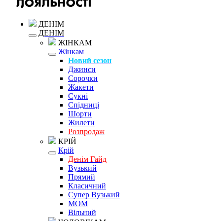
ДЕНІМ
ДЕНІМ
ЖІНКАМ
Жінкам
Новий сезон
Джинси
Сорочки
Жакети
Сукні
Спідниці
Шорти
Жилети
Розпродаж
КРІЙ
Крій
Денім Гайд
Вузький
Прямий
Класичний
Супер Вузький
MOM
Вільний