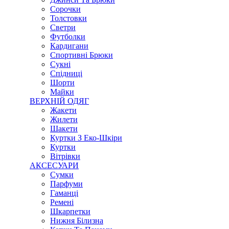
Сорочки
Толстовки
Светри
Футболки
Кардигани
Спортивні Брюки
Сукні
Спідниці
Шорти
Майки
ВЕРХНІЙ ОДЯГ
Жакети
Жилети
Шакети
Куртки З Еко-Шкіри
Куртки
Вітрівки
АКСЕСУАРИ
Сумки
Парфуми
Гаманці
Ремені
Шкарпетки
Нижня Білизна