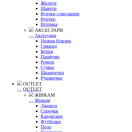
Жилети
Шакети
Куртки з еко-шкіри
Куртки
Вітрівка
АКСЕСУАРИ
Аксесуари
Нижня білизна
Гаманці
Кепки
Парфуми
Ремені
Сумки
Шкарпетки
Рукавички
OUTLET
OUTLET
ЖІНКАМ
Жінкам
Джинси
Сорочки
Кардигани
Футболки
Поло