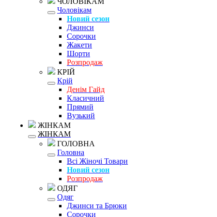
ЧОЛОВІКАМ
Чоловікам
Новий сезон
Джинси
Сорочки
Жакети
Шорти
Розпродаж
КРІЙ
Крій
Денім Гайд
Класичний
Прямий
Вузький
ЖІНКАМ
ЖІНКАМ
ГОЛОВНА
Головна
Всі Жіночі Товари
Новий сезон
Розпродаж
ОДЯГ
Одяг
Джинси та Брюки
Сорочки