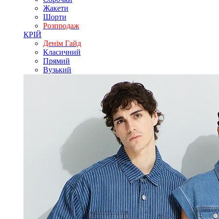
Жакети
Шорти
Розпродаж
КРІЙ
Денім Гайд
Класичний
Прямий
Вузький