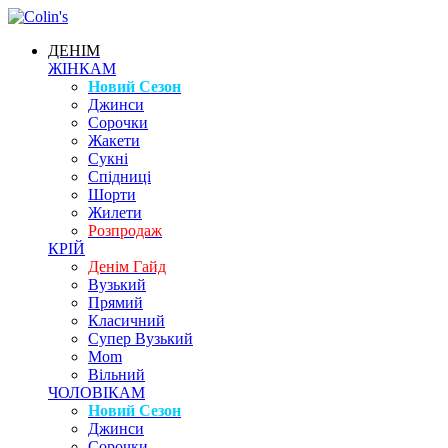
ДЕНІМ
ЖІНКАМ
Новий Сезон
Джинси
Сорочки
Жакети
Сукні
Спідниці
Шорти
Жилети
Розпродаж
КРІЙ
Денім Гайд
Вузький
Прямий
Класичний
Супер Вузький
Mom
Вільний
ЧОЛОВІКАМ
Новий Сезон
Джинси
Сорочки