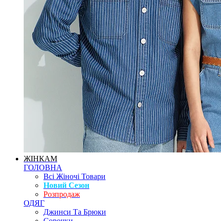
ЖІНКАМ
ГОЛОВНА
Всі Жіночі Товари
Новий Сезон
Розпродаж
ОДЯГ
Джинси Та Брюки
Сорочки