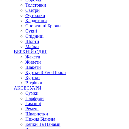
Толстовки
Светри
Футболки
Кардигани
Спортивні Брюки
Сукні
Спідниці
Шорти
Майки
ВЕРХНІЙ ОДЯГ
Жакети
Жилети
Шакети
Куртки З Еко-Шкіри
Куртки
Вітрівки
АКСЕСУАРИ
Сумки
Парфуми
Гаманці
Ремені
Шкарпетки
Нижня Білизна
Кепки Та Панами