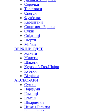
Сорочки
Толстовки
Светри
Футболки
Кардигани
Спортивні Брюки
Сукні
Спідниці
Шорти
Майки
ВЕРХНІЙ ОДЯГ
Жакети
Жилети
Шакети
Куртки З Еко-Шкіри
Куртки
Вітрівки
АКСЕСУАРИ
Сумки
Парфуми
Гаманці
Ремені
Шкарпетки
Нижня Білизна