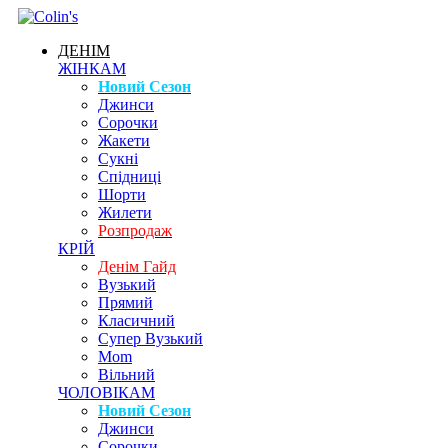
ДЕНІМ
ЖІНКАМ
Новий Сезон
Джинси
Сорочки
Жакети
Сукні
Спідниці
Шорти
Жилети
Розпродаж
КРІЙ
Денім Гайд
Вузький
Прямий
Класичний
Супер Вузький
Mom
Вільний
ЧОЛОВІКАМ
Новий Сезон
Джинси
Сорочки