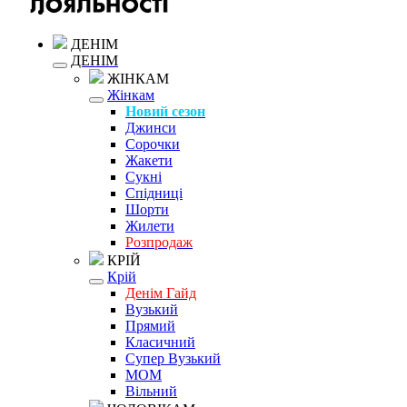
ДЕНІМ
ДЕНІМ
ЖІНКАМ
Жінкам
Новий сезон
Джинси
Сорочки
Жакети
Сукні
Спідниці
Шорти
Жилети
Розпродаж
КРІЙ
Крій
Денім Гайд
Вузький
Прямий
Класичний
Супер Вузький
MOM
Вільний