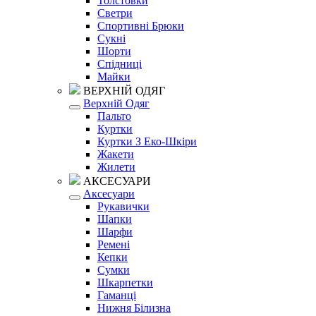
Толстовки
Светри
Спортивні Брюки
Сукні
Шорти
Спідниці
Майки
ВЕРХНІЙ ОДЯГ
Верхній Одяг
Пальто
Куртки
Куртки З Еко-Шкіри
Жакети
Жилети
АКСЕСУАРИ
Аксесуари
Рукавички
Шапки
Шарфи
Ремені
Кепки
Сумки
Шкарпетки
Гаманці
Нижня Білизна