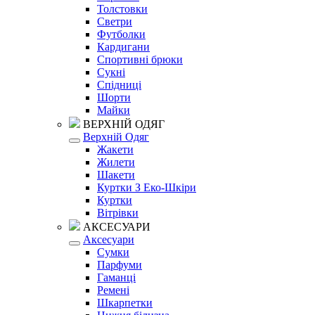
Толстовки
Светри
Футболки
Кардигани
Спортивні брюки
Сукні
Спідниці
Шорти
Майки
ВЕРХНІЙ ОДЯГ
Верхній Одяг
Жакети
Жилети
Шакети
Куртки З Еко-Шкіри
Куртки
Вітрівки
АКСЕСУАРИ
Аксесуари
Сумки
Парфуми
Гаманці
Ремені
Шкарпетки