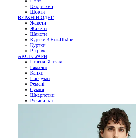
Поло
Кардигани
Шорти
ВЕРХНІЙ ОДЯГ
Жакети
Жилети
Шакети
Куртки З Еко-Шкіри
Куртки
Вітрівка
АКСЕСУАРИ
Нижня Білизна
Гаманці
Кепки
Парфуми
Ремені
Сумки
Шкарпетки
Рукавички