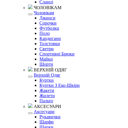
Сланці
ЧОЛОВІКАМ
Чоловікам
Джинси
Сорочки
Футболки
Поло
Кардигани
Толстовки
Светри
Спортивні Брюки
Майки
Шорти
ВЕРХНІЙ ОДЯГ
Верхній Одяг
Куртки
Куртки З Еко-Шкіри
Жакети
Жилети
Пальто
АКСЕСУАРИ
Аксесуари
Рукавички
Шарфи
Шапки