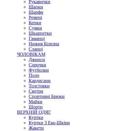
Рукавички
Шапки
Шарфи
Ремені
Кепки
Сумки
Шкарпетки
Гаманці
Нижня Білизна
Сланці
ЧОЛОВІКАМ
Джинси
Сорочки
Футболки
Поло
Кардигани
Толстовки
Светри
Спортивні Брюки
Майки
Шорти
ВЕРХНІЙ ОДЯГ
Куртки
Куртки З Еко-Шкіри
Жакети