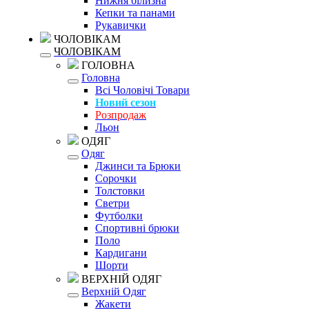
Нижня білизна
Кепки та панами
Рукавички
ЧОЛОВІКАМ
ЧОЛОВІКАМ
ГОЛОВНА
Головна
Всі Чоловічі Товари
Новий сезон
Розпродаж
Льон
ОДЯГ
Одяг
Джинси та Брюки
Сорочки
Толстовки
Светри
Футболки
Спортивні брюки
Поло
Кардигани
Шорти
ВЕРХНІЙ ОДЯГ
Верхній Одяг
Жакети