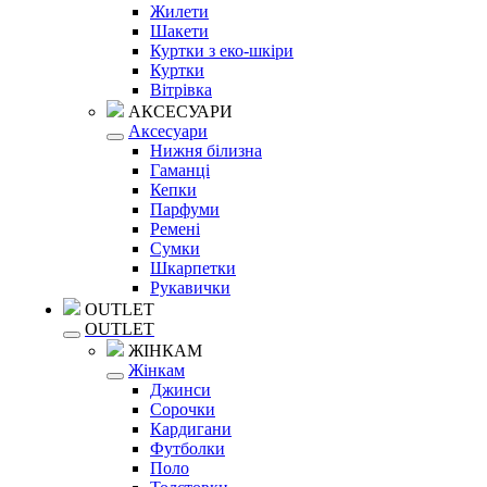
Жилети
Шакети
Куртки з еко-шкіри
Куртки
Вітрівка
АКСЕСУАРИ
Аксесуари
Нижня білизна
Гаманці
Кепки
Парфуми
Ремені
Сумки
Шкарпетки
Рукавички
OUTLET
OUTLET
ЖІНКАМ
Жінкам
Джинси
Сорочки
Кардигани
Футболки
Поло