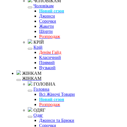
ЧОЛОВІКАМ
Чоловікам
Новий сезон
Джинси
Сорочки
Жакети
Шорти
Розпродаж
КРІЙ
Крій
Денім Гайд
Класичний
Прямий
Вузький
ЖІНКАМ
ЖІНКАМ
ГОЛОВНА
Головна
Всі Жіночі Товари
Новий сезон
Розпродаж
ОДЯГ
Одяг
Джинси та Брюки
Сорочки