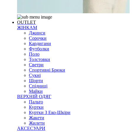
OUTLET
ЖІНКАМ
Джинси
Сорочки
Кардигани
Футболки
Поло
Толстовки
Светри
Спортивні Брюки
Сукні
Шорти
Спідниці
Майки
ВЕРХНІЙ ОДЯГ
Пальто
Куртки
Куртки З Еко-Шкіри
Жакети
Жилети
АКСЕСУАРИ